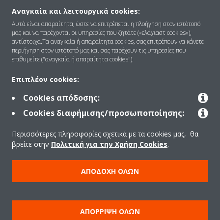
Αναγκαία και λειτουργικά cookies:
Ποιοι είμαστε
Αυτά είναι απαραίτητα, ώστε να επιτρέπεται η πλοήγηση στον ιστότοπό
μας και να παρέχονται οι υπηρεσίες που ζητάτε («ελάχιαστ cookies»),
αντίστοιχα.Τα αναγκαία ή απαραίτητα cookies, σας επιτρέπουν να κάνετε
περιήγηση στον ιστότοπό μας και σας παρέχουν τις υπηρεσίες που
Λύσεις
επιθυμείτε ("αναγκαία ή απαραίτητα cookies").
Επιπλέον cookies:
Επικοινωνία
Cookies απόδοσης:
Cookies διαφήμισης/προσωποποίησης:
Προϊόντα
Περισσότερες πληροφορίες σχετικά με τα cookies μας, θα
βρείτε στην
Πολιτική για την Χρήση Cookies
.
Copyright © Daikin
ΑΠΟΔΟΧΉ ΌΛΩΝ
Ανακοίνωση νομικού περιεχομένου
ΠΟΛΙΤΙΚΗ ΧΡΗΣΗΣ COOKIES
Πολιτική Προστασίας Δεδομένων
Εταιρική δεοντολογία
ΑΠΌΡΡΙΨΗ ΌΛΩΝ
Data Act