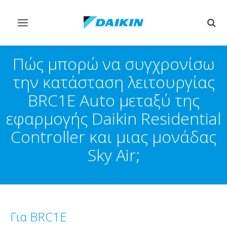
Εναλλαγή
Εναλ
στην
στην
πλοήγηση
αναζ
Πώς μπορώ να συγχρονίσω
την κατάσταση λειτουργίας
BRC1E Auto μεταξύ της
εφαρμογής Daikin Residential
Controller και μιας μονάδας
Sky Air;
Για BRC1E