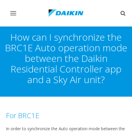
Εναλλαγή
Εναλ
στην
στην
πλοήγηση
αναζ
How can I synchronize the
BRC1E Auto operation mode
between the Daikin
Residential Controller app
and a Sky Air unit?
For BRC1E
In order to synchronize the Auto operation mode between the