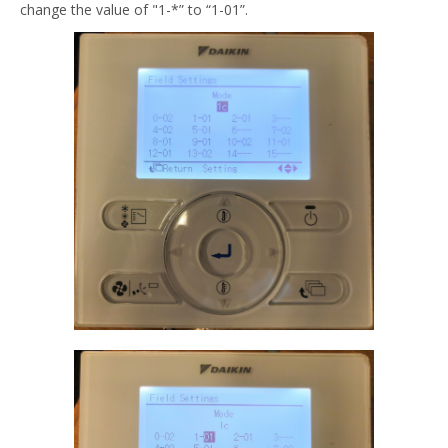
change the value of "1-*” to “1-01”.