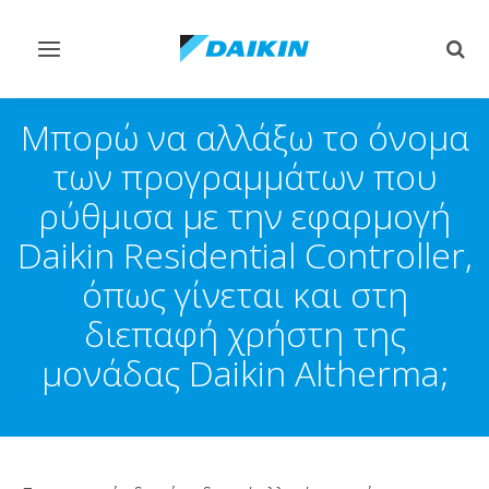
Εναλλαγή
Εναλ
στην
στην
πλοήγηση
αναζ
Μπορώ να αλλάξω το όνομα
των προγραμμάτων που
ρύθμισα με την εφαρμογή
Daikin Residential Controller,
όπως γίνεται και στη
διεπαφή χρήστη της
μονάδας Daikin Altherma;