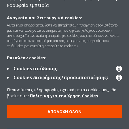
κορυφαία εμπειρία
Αναγκαία και λειτουργικά cookies:
Ποιοι είμαστε
Αυτά είναι απαραίτητα, ώστε να επιτρέπεται η πλοήγηση στον ιστότοπό
μας και να παρέχονται οι υπηρεσίες που ζητάτε («ελάχιαστ cookies»),
αντίστοιχα.Τα αναγκαία ή απαραίτητα cookies, σας επιτρέπουν να κάνετε
περιήγηση στον ιστότοπό μας και σας παρέχουν τις υπηρεσίες που
Λύσεις
επιθυμείτε ("αναγκαία ή απαραίτητα cookies").
Επιπλέον cookies:
Επικοινωνία
Cookies απόδοσης:
Cookies διαφήμισης/προσωποποίησης:
Προϊόντα
Περισσότερες πληροφορίες σχετικά με τα cookies μας, θα
βρείτε στην
Πολιτική για την Χρήση Cookies
.
Copyright © Daikin
ΑΠΟΔΟΧΉ ΌΛΩΝ
Ανακοίνωση νομικού περιεχομένου
ΠΟΛΙΤΙΚΗ ΧΡΗΣΗΣ COOKIES
Πολιτική Προστασίας Δεδομένων
Εταιρική δεοντολογία