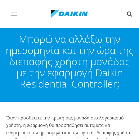
Εναλλαγή
Εναλ
στην
στην
πλοήγηση
αναζ
Μπορώ να αλλάξω την
ημερομηνία και την ώρα της
διεπαφής χρήστη μονάδας
με την εφαρμογή Daikin
Residential Controller;
Όταν προσθέτετε την πρώτη σας μονάδα στο λογαριασμό
χρήστη, η εφαρμογή θα προσπαθήσει αυτόματα να
ενημερώσει την ημερομηνία και την ώρα της διεπαφής χρήστη