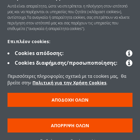
Ποιοι είμαστε
Αυτά είναι απαραίτητα, ώστε να επιτρέπεται η πλοήγηση στον ιστότοπό
μας και να παρέχονται οι υπηρεσίες που ζητάτε («ελάχιαστ cookies»),
αντίστοιχα.Τα αναγκαία ή απαραίτητα cookies, σας επιτρέπουν να κάνετε
περιήγηση στον ιστότοπό μας και σας παρέχουν τις υπηρεσίες που
Λύσεις
επιθυμείτε ("αναγκαία ή απαραίτητα cookies").
Επιπλέον cookies:
Επικοινωνία
Cookies απόδοσης:
Cookies διαφήμισης/προσωποποίησης:
Προϊόντα
Περισσότερες πληροφορίες σχετικά με τα cookies μας, θα
βρείτε στην
Πολιτική για την Χρήση Cookies
.
Copyright © Daikin
ΑΠΟΔΟΧΉ ΌΛΩΝ
Ανακοίνωση νομικού περιεχομένου
ΠΟΛΙΤΙΚΗ ΧΡΗΣΗΣ COOKIES
Πολιτική Προστασίας Δεδομένων
Εταιρική δεοντολογία
ΑΠΌΡΡΙΨΗ ΌΛΩΝ
Data Act