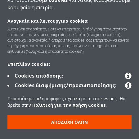
Χρησιμοποιούμε
cookies
για να σας εξασφαλίσουμε
κορυφαία εμπειρία
Αναγκαία και λειτουργικά cookies:
Ποιοι είμαστε
Αυτά είναι απαραίτητα, ώστε να επιτρέπεται η πλοήγηση στον ιστότοπό
μας και να παρέχονται οι υπηρεσίες που ζητάτε («ελάχιαστ cookies»),
αντίστοιχα.Τα αναγκαία ή απαραίτητα cookies, σας επιτρέπουν να κάνετε
περιήγηση στον ιστότοπό μας και σας παρέχουν τις υπηρεσίες που
Λύσεις
επιθυμείτε ("αναγκαία ή απαραίτητα cookies").
Επιπλέον cookies:
Επικοινωνία
Cookies απόδοσης:
Cookies διαφήμισης/προσωποποίησης:
Προϊόντα
Περισσότερες πληροφορίες σχετικά με τα cookies μας, θα
βρείτε στην
Πολιτική για την Χρήση Cookies
.
Copyright © Daikin
ΑΠΟΔΟΧΉ ΌΛΩΝ
Ανακοίνωση νομικού περιεχομένου
ΠΟΛΙΤΙΚΗ ΧΡΗΣΗΣ COOKIES