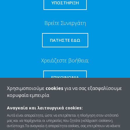
ΥΠΟΣΤΗΡΙΞΗ
Βρείτε Συνεργάτη
ΠΑΤΉΣΤΕ ΕΔΏ
Χρειάζεστε βοήθεια;
ΕΠΙΚΟΙΝΩΝΊΑ
Χρησιμοποιούμε
cookies
για να σας εξασφαλίσουμε
κορυφαία εμπειρία
Αναγκαία και λειτουργικά cookies:
Ποιοι είμαστε
Αυτά είναι απαραίτητα, ώστε να επιτρέπεται η πλοήγηση στον ιστότοπό
μας και να παρέχονται οι υπηρεσίες που ζητάτε («ελάχιαστ cookies»),
αντίστοιχα.Τα αναγκαία ή απαραίτητα cookies, σας επιτρέπουν να κάνετε