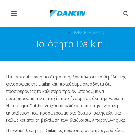
Εναλλαγή
Εναλ
στην
στην
πλοήγηση
αναζ
ΠΟΙΑ ΕΊΝΑΙ Η DAIKIN
ΠΟΙΌΤΗΤΑ DAIKIN
Ποιότητα Daikin
Η καινοτομία και η ποιότητα υπήρξαν πάντοτε τα θεμέλια της
φιλοσοφίας της Daikin και πιστεύουμε ακράδαντα ότι
προσφέροντας το καλύτερο προϊόν μπορούμε να
διατηρήσουμε την επιτυχία που έχουμε σε όλη την Ευρώπη.
Η ποιότητα Daikin ενισχύεται αδιάκοπα από την εντατική
εκπαίδευση που προσφέρουμε στο δίκτυο πωλήσεών μας,
καθώς και από τη βελτίωση των διαδικασιών παραγωγής μας.
Η ηγετική θέση της Daikin ως πρωτοπόρος στην αγορά είναι