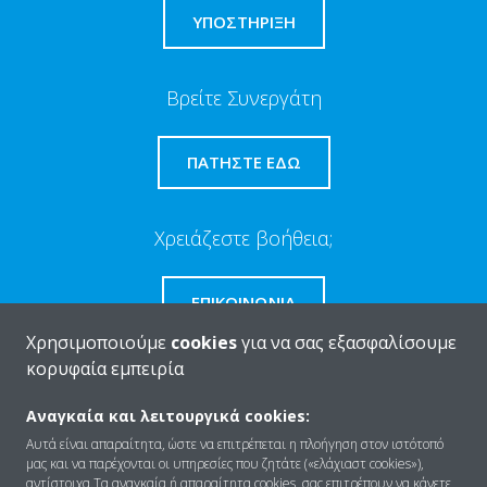
ΥΠΟΣΤΗΡΙΞΗ
Βρείτε Συνεργάτη
ΠΑΤΉΣΤΕ ΕΔΏ
Χρειάζεστε βοήθεια;
ΕΠΙΚΟΙΝΩΝΊΑ
Χρησιμοποιούμε
cookies
για να σας εξασφαλίσουμε
κορυφαία εμπειρία
Αναγκαία και λειτουργικά cookies:
Ποιοι είμαστε
Αυτά είναι απαραίτητα, ώστε να επιτρέπεται η πλοήγηση στον ιστότοπό
μας και να παρέχονται οι υπηρεσίες που ζητάτε («ελάχιαστ cookies»),
αντίστοιχα.Τα αναγκαία ή απαραίτητα cookies, σας επιτρέπουν να κάνετε