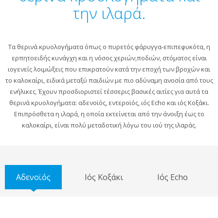
την ιλαρά.
Τα θερινά κρυολογήματα όπως ο πυρετός φάρυγγα-επιπεφυκότα, η
ερπητοειδής κυνάγχη και η νόσος χεριών,ποδιών, στόματος είναι
ιογενείς λοιμώξεις που επικρατούν κατά την εποχή των βροχών και
το καλοκαίρι, ειδικά μεταξύ παιδιών με πιο αδύναμη ανοσία από τους
ενήλικες. Έχουν προσδιοριστεί τέσσερις βασικές αιτίες για αυτά τα
θερινά κρυολογήματα: αδενοϊός, εντεροϊός, ιός Echo και ιός Κοξάκι.
Επιπρόσθετα η ιλαρά, η οποία εκτείνεται από την άνοιξη έως το
καλοκαίρι, είναι πολύ μεταδοτική λόγω του ιού της ιλαράς.
Αδενοϊός
Ιός Κοξάκι
Ιός Echo