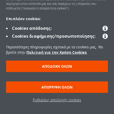
περιήγηση στον ιστότοπό μας και σας παρέχουν τις υπηρεσίες που
Λύσεις
επιθυμείτε ("αναγκαία ή απαραίτητα cookies").
Επιπλέον cookies:
Επικοινωνία
Cookies απόδοσης:
Cookies διαφήμισης/προσωποποίησης:
Προϊόντα
Περισσότερες πληροφορίες σχετικά με τα cookies μας, θα
βρείτε στην
Πολιτική για την Χρήση Cookies
.
Copyright © Daikin
ΑΠΟΔΟΧΉ ΌΛΩΝ
Ανακοίνωση νομικού περιεχομένου
ΠΟΛΙΤΙΚΗ ΧΡΗΣΗΣ COOKIES
Πολιτική Προστασίας Δεδομένων
Εταιρική δεοντολογία
ΑΠΌΡΡΙΨΗ ΌΛΩΝ
Data Act
Ρυθμίσεις αποδοχής cookies