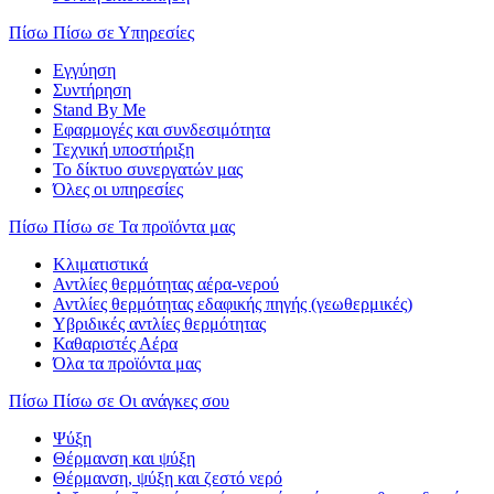
Πίσω
Πίσω σε Υπηρεσίες
Εγγύηση
Συντήρηση
Stand By Me
Εφαρμογές και συνδεσιμότητα
Τεχνική υποστήριξη
Το δίκτυο συνεργατών μας
Όλες οι υπηρεσίες
Πίσω
Πίσω σε Τα προϊόντα μας
Κλιματιστικά
Αντλίες θερμότητας αέρα-νερού
Αντλίες θερμότητας εδαφικής πηγής (γεωθερμικές)
Υβριδικές αντλίες θερμότητας
Καθαριστές Αέρα
Όλα τα προϊόντα μας
Πίσω
Πίσω σε Οι ανάγκες σου
Ψύξη
Θέρμανση και ψύξη
Θέρμανση, ψύξη και ζεστό νερό