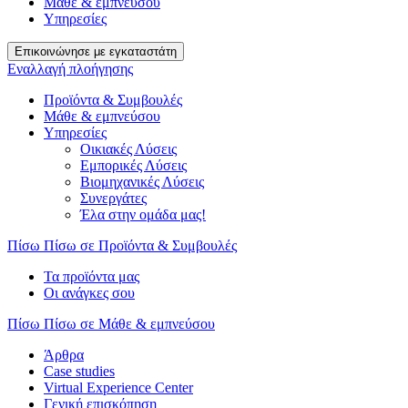
Μάθε & εμπνεύσου
Υπηρεσίες
Επικοινώνησε με εγκαταστάτη
Εναλλαγή πλοήγησης
Προϊόντα & Συμβουλές
Μάθε & εμπνεύσου
Υπηρεσίες
Οικιακές Λύσεις
Εμπορικές Λύσεις
Βιομηχανικές Λύσεις
Συνεργάτες
Έλα στην ομάδα μας!
Πίσω
Πίσω σε Προϊόντα & Συμβουλές
Τα προϊόντα μας
Οι ανάγκες σου
Πίσω
Πίσω σε Μάθε & εμπνεύσου
Άρθρα
Case studies
Virtual Experience Center
Γενική επισκόπηση