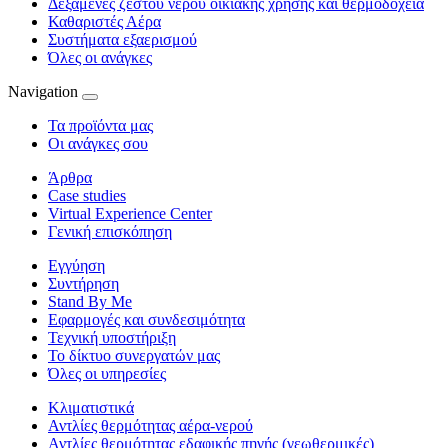
Δεξαμενές ζεστού νερού οικιακής χρήσης και θερμοδοχεία
Καθαριστές Αέρα
Συστήματα εξαερισμού
Όλες οι ανάγκες
Navigation
Τα προϊόντα μας
Οι ανάγκες σου
Άρθρα
Case studies
Virtual Experience Center
Γενική επισκόπηση
Εγγύηση
Συντήρηση
Stand By Me
Εφαρμογές και συνδεσιμότητα
Τεχνική υποστήριξη
Το δίκτυο συνεργατών μας
Όλες οι υπηρεσίες
Κλιματιστικά
Αντλίες θερμότητας αέρα-νερού
Αντλίες θερμότητας εδαφικής πηγής (γεωθερμικές)