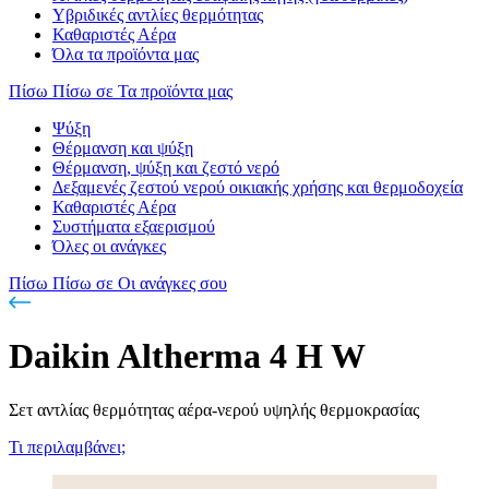
Υβριδικές αντλίες θερμότητας
Καθαριστές Αέρα
Όλα τα προϊόντα μας
Πίσω
Πίσω σε Τα προϊόντα μας
Ψύξη
Θέρμανση και ψύξη
Θέρμανση, ψύξη και ζεστό νερό
Δεξαμενές ζεστού νερού οικιακής χρήσης και θερμοδοχεία
Καθαριστές Αέρα
Συστήματα εξαερισμού
Όλες οι ανάγκες
Πίσω
Πίσω σε Οι ανάγκες σου
Daikin Altherma 4 H W
Σετ αντλίας θερμότητας αέρα-νερού υψηλής θερμοκρασίας
Τι περιλαμβάνει;