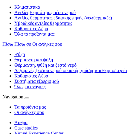
Κλιματιστικά
Αντλίες θερμότητας αέρα-νερού
Αντλίες θερμότητας εδαφικής πηγής (γεωθερμικές)
Υβριδικές αντλίες θερμότητας
Καθαριστές Αέρα
Όλα τα προϊόντα μας
Πίσω
Πίσω σε Οι ανάγκες σου
Ψύξη
Θέρμανση και ψύξη
Θέρμανση, ψύξη και ζεστό νερό
Δεξαμενές ζεστού νερού οικιακής χρήσης και θερμοδοχεία
Καθαριστές Αέρα
Συστήματα εξαερισμού
Όλες οι ανάγκες
Navigation
Τα προϊόντα μας
Οι ανάγκες σου
Άρθρα
Case studies
Virtual Experience Center