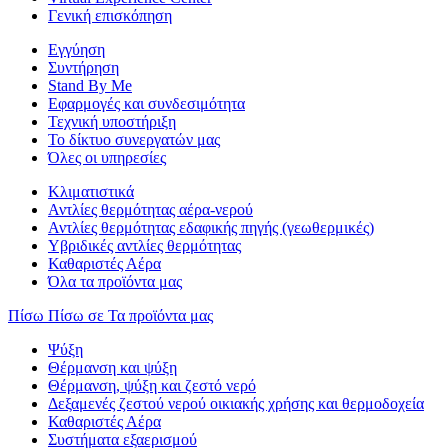
Γενική επισκόπηση
Εγγύηση
Συντήρηση
Stand By Me
Εφαρμογές και συνδεσιμότητα
Τεχνική υποστήριξη
Το δίκτυο συνεργατών μας
Όλες οι υπηρεσίες
Κλιματιστικά
Αντλίες θερμότητας αέρα-νερού
Αντλίες θερμότητας εδαφικής πηγής (γεωθερμικές)
Υβριδικές αντλίες θερμότητας
Καθαριστές Αέρα
Όλα τα προϊόντα μας
Πίσω
Πίσω σε Τα προϊόντα μας
Ψύξη
Θέρμανση και ψύξη
Θέρμανση, ψύξη και ζεστό νερό
Δεξαμενές ζεστού νερού οικιακής χρήσης και θερμοδοχεία
Καθαριστές Αέρα
Συστήματα εξαερισμού