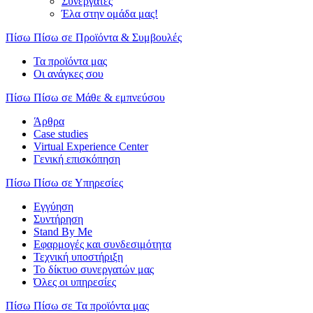
Συνεργάτες
Έλα στην ομάδα μας!
Πίσω
Πίσω σε Προϊόντα & Συμβουλές
Τα προϊόντα μας
Οι ανάγκες σου
Πίσω
Πίσω σε Μάθε & εμπνεύσου
Άρθρα
Case studies
Virtual Experience Center
Γενική επισκόπηση
Πίσω
Πίσω σε Υπηρεσίες
Εγγύηση
Συντήρηση
Stand By Me
Εφαρμογές και συνδεσιμότητα
Τεχνική υποστήριξη
Το δίκτυο συνεργατών μας
Όλες οι υπηρεσίες
Πίσω
Πίσω σε Τα προϊόντα μας