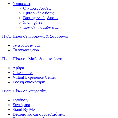
Υπηρεσίες
Οικιακές Λύσεις
Εμπορικές Λύσεις
Βιομηχανικές Λύσεις
Συνεργάτες
Έλα στην ομάδα μας!
Πίσω
Πίσω σε Προϊόντα & Συμβουλές
Τα προϊόντα μας
Οι ανάγκες σου
Πίσω
Πίσω σε Μάθε & εμπνεύσου
Άρθρα
Case studies
Virtual Experience Center
Γενική επισκόπηση
Πίσω
Πίσω σε Υπηρεσίες
Εγγύηση
Συντήρηση
Stand By Me
Εφαρμογές και συνδεσιμότητα