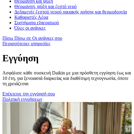
Θέρμανση και ψύξη
Θέρμανση, ψύξη και ζεστό νερό
Δεξαμενές ζεστού νερού οικιακής χρήσης και θερμοδοχεία
Καθαριστές Αέρα
Συστήματα εξαερισμού
Όλες οι ανάγκες
Πίσω
Πίσω σε Οι ανάγκες σου
Περισσότερες υπηρεσίες
Εγγύηση
Ασφάλισε κάθε συσκευή Daikin με μια πρόσθετη εγγύηση έως και
10 έτη, για ξενοιασιά διαρκείας και διαθέσιμη τεχνογνωσία, όποτε
τη χρειάζεσαι
Επέκτεινε την εγγύησή σου
Πολιτική εγγυήσεων