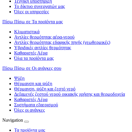
Τεχνική υποστήριξη
Το δίκτυο συνεργατών μας
Όλες οι υπηρεσίες
Πίσω
Πίσω σε Τα προϊόντα μας
Κλιματιστικά
Αντλίες θερμότητας αέρα-νερού
Αντλίες θερμότητας εδαφικής πηγής (γεωθερμικές)
Υβριδικές αντλίες θερμότητας
Καθαριστές Αέρα
Όλα τα προϊόντα μας
Πίσω
Πίσω σε Οι ανάγκες σου
Ψύξη
Θέρμανση και ψύξη
Θέρμανση, ψύξη και ζεστό νερό
Δεξαμενές ζεστού νερού οικιακής χρήσης και θερμοδοχεία
Καθαριστές Αέρα
Συστήματα εξαερισμού
Όλες οι ανάγκες
Navigation
Τα προϊόντα μας