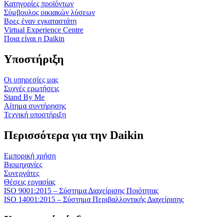
Κατηγορίες προϊόντων
Σύμβουλος οικιακών λύσεων
Βρες έναν εγκαταστάτη
Virtual Experience Centre
Ποια είναι η Daikin
Υποστήριξη
Οι υπηρεσίες μας
Συχνές ερωτήσεις
Stand By Me
Αίτημα συντήρησης
Τεχνική υποστήριξη
Περισσότερα για την Daikin
Εμπορική χρήση
Βιομηχανίες
Συνεργάτες
Θέσεις εργασίας
ISO 9001:2015 – Σύστημα Διαχείρισης Ποιότητας
ISO 14001:2015 – Σύστημα Περιβαλλοντικής Διαχείρισης