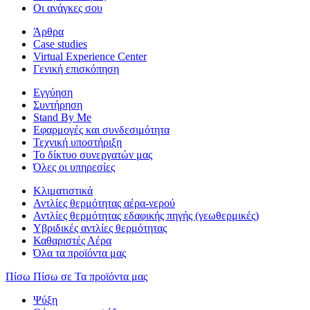
Οι ανάγκες σου
Άρθρα
Case studies
Virtual Experience Center
Γενική επισκόπηση
Εγγύηση
Συντήρηση
Stand By Me
Εφαρμογές και συνδεσιμότητα
Τεχνική υποστήριξη
Το δίκτυο συνεργατών μας
Όλες οι υπηρεσίες
Κλιματιστικά
Αντλίες θερμότητας αέρα-νερού
Αντλίες θερμότητας εδαφικής πηγής (γεωθερμικές)
Υβριδικές αντλίες θερμότητας
Καθαριστές Αέρα
Όλα τα προϊόντα μας
Πίσω
Πίσω σε Τα προϊόντα μας
Ψύξη