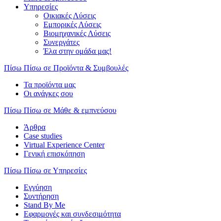
Υπηρεσίες
Οικιακές Λύσεις
Εμπορικές Λύσεις
Βιομηχανικές Λύσεις
Συνεργάτες
Έλα στην ομάδα μας!
Πίσω
Πίσω σε Προϊόντα & Συμβουλές
Τα προϊόντα μας
Οι ανάγκες σου
Πίσω
Πίσω σε Μάθε & εμπνεύσου
Άρθρα
Case studies
Virtual Experience Center
Γενική επισκόπηση
Πίσω
Πίσω σε Υπηρεσίες
Εγγύηση
Συντήρηση
Stand By Me
Εφαρμογές και συνδεσιμότητα