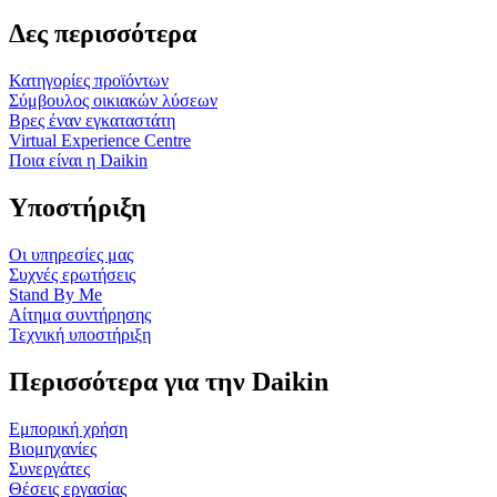
Δες περισσότερα
Κατηγορίες προϊόντων
Σύμβουλος οικιακών λύσεων
Βρες έναν εγκαταστάτη
Virtual Experience Centre
Ποια είναι η Daikin
Υποστήριξη
Οι υπηρεσίες μας
Συχνές ερωτήσεις
Stand By Me
Αίτημα συντήρησης
Τεχνική υποστήριξη
Περισσότερα για την Daikin
Εμπορική χρήση
Βιομηχανίες
Συνεργάτες
Θέσεις εργασίας