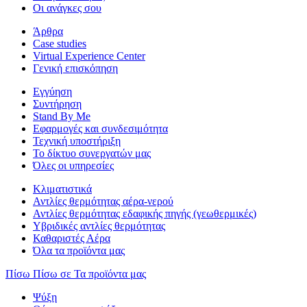
Οι ανάγκες σου
Άρθρα
Case studies
Virtual Experience Center
Γενική επισκόπηση
Εγγύηση
Συντήρηση
Stand By Me
Εφαρμογές και συνδεσιμότητα
Τεχνική υποστήριξη
Το δίκτυο συνεργατών μας
Όλες οι υπηρεσίες
Κλιματιστικά
Αντλίες θερμότητας αέρα-νερού
Αντλίες θερμότητας εδαφικής πηγής (γεωθερμικές)
Υβριδικές αντλίες θερμότητας
Καθαριστές Αέρα
Όλα τα προϊόντα μας
Πίσω
Πίσω σε Τα προϊόντα μας
Ψύξη