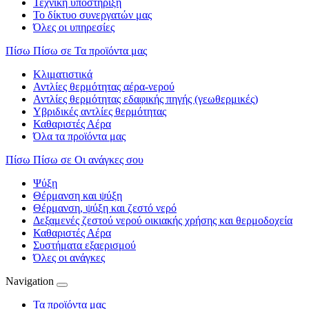
Τεχνική υποστήριξη
Το δίκτυο συνεργατών μας
Όλες οι υπηρεσίες
Πίσω
Πίσω σε Τα προϊόντα μας
Κλιματιστικά
Αντλίες θερμότητας αέρα-νερού
Αντλίες θερμότητας εδαφικής πηγής (γεωθερμικές)
Υβριδικές αντλίες θερμότητας
Καθαριστές Αέρα
Όλα τα προϊόντα μας
Πίσω
Πίσω σε Οι ανάγκες σου
Ψύξη
Θέρμανση και ψύξη
Θέρμανση, ψύξη και ζεστό νερό
Δεξαμενές ζεστού νερού οικιακής χρήσης και θερμοδοχεία
Καθαριστές Αέρα
Συστήματα εξαερισμού
Όλες οι ανάγκες
Navigation
Τα προϊόντα μας