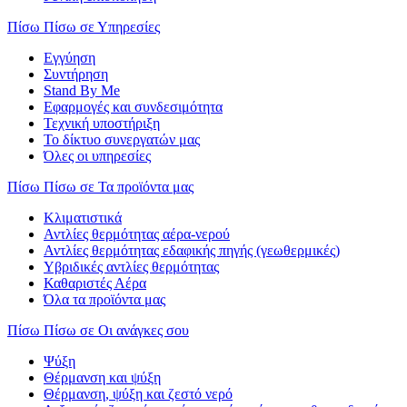
Πίσω
Πίσω σε Υπηρεσίες
Εγγύηση
Συντήρηση
Stand By Me
Εφαρμογές και συνδεσιμότητα
Τεχνική υποστήριξη
Το δίκτυο συνεργατών μας
Όλες οι υπηρεσίες
Πίσω
Πίσω σε Τα προϊόντα μας
Κλιματιστικά
Αντλίες θερμότητας αέρα-νερού
Αντλίες θερμότητας εδαφικής πηγής (γεωθερμικές)
Υβριδικές αντλίες θερμότητας
Καθαριστές Αέρα
Όλα τα προϊόντα μας
Πίσω
Πίσω σε Οι ανάγκες σου
Ψύξη
Θέρμανση και ψύξη
Θέρμανση, ψύξη και ζεστό νερό