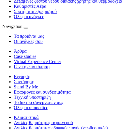
Δεξαμενές ζεστού νερού οικιακής χρήσης και θερμοδοχεία
Καθαριστές Αέρα
Συστήματα εξαερισμού
Όλες οι ανάγκες
Navigation
Τα προϊόντα μας
Οι ανάγκες σου
Άρθρα
Case studies
Virtual Experience Center
Γενική επισκόπηση
Εγγύηση
Συντήρηση
Stand By Me
Εφαρμογές και συνδεσιμότητα
Τεχνική υποστήριξη
Το δίκτυο συνεργατών μας
Όλες οι υπηρεσίες
Κλιματιστικά
Αντλίες θερμότητας αέρα-νερού
Αντλίες θερμότητας εδαφικής πηγής (γεωθερμικές)