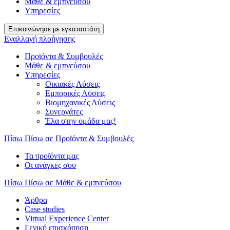
Μάθε & εμπνεύσου
Υπηρεσίες
Επικοινώνησε με εγκαταστάτη
Εναλλαγή πλοήγησης
Προϊόντα & Συμβουλές
Μάθε & εμπνεύσου
Υπηρεσίες
Οικιακές Λύσεις
Εμπορικές Λύσεις
Βιομηχανικές Λύσεις
Συνεργάτες
Έλα στην ομάδα μας!
Πίσω
Πίσω σε Προϊόντα & Συμβουλές
Τα προϊόντα μας
Οι ανάγκες σου
Πίσω
Πίσω σε Μάθε & εμπνεύσου
Άρθρα
Case studies
Virtual Experience Center
Γενική επισκόπηση