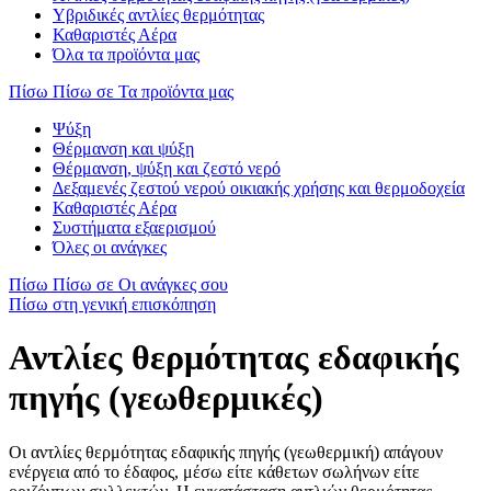
Υβριδικές αντλίες θερμότητας
Καθαριστές Αέρα
Όλα τα προϊόντα μας
Πίσω
Πίσω σε Τα προϊόντα μας
Ψύξη
Θέρμανση και ψύξη
Θέρμανση, ψύξη και ζεστό νερό
Δεξαμενές ζεστού νερού οικιακής χρήσης και θερμοδοχεία
Καθαριστές Αέρα
Συστήματα εξαερισμού
Όλες οι ανάγκες
Πίσω
Πίσω σε Οι ανάγκες σου
Πίσω στη γενική επισκόπηση
Αντλίες θερμότητας εδαφικής
πηγής (γεωθερμικές)
Οι αντλίες θερμότητας εδαφικής πηγής (γεωθερμική) απάγουν
ενέργεια από το έδαφος, μέσω είτε κάθετων σωλήνων είτε