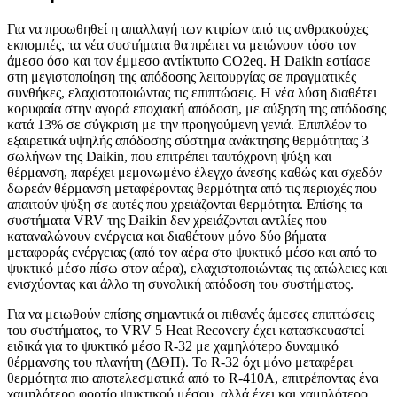
Για να προωθηθεί η απαλλαγή των κτιρίων από τις ανθρακούχες
εκπομπές, τα νέα συστήματα θα πρέπει να μειώνουν τόσο τον
άμεσο όσο και τον έμμεσο αντίκτυπο CO2eq. Η Daikin εστίασε
στη μεγιστοποίηση της απόδοσης λειτουργίας σε πραγματικές
συνθήκες, ελαχιστοποιώντας τις επιπτώσεις. Η νέα λύση διαθέτει
κορυφαία στην αγορά εποχιακή απόδοση, με αύξηση της απόδοσης
κατά 13% σε σύγκριση με την προηγούμενη γενιά. Επιπλέον το
εξαιρετικά υψηλής απόδοσης σύστημα ανάκτησης θερμότητας 3
σωλήνων της Daikin, που επιτρέπει ταυτόχρονη ψύξη και
θέρμανση, παρέχει μεμονωμένο έλεγχο άνεσης καθώς και σχεδόν
δωρεάν θέρμανση μεταφέροντας θερμότητα από τις περιοχές που
απαιτούν ψύξη σε αυτές που χρειάζονται θερμότητα. Επίσης τα
συστήματα VRV της Daikin δεν χρειάζονται αντλίες που
καταναλώνουν ενέργεια και διαθέτουν μόνο δύο βήματα
μεταφοράς ενέργειας (από τον αέρα στο ψυκτικό μέσο και από το
ψυκτικό μέσο πίσω στον αέρα), ελαχιστοποιώντας τις απώλειες και
ενισχύοντας και άλλο τη συνολική απόδοση του συστήματος.
Για να μειωθούν επίσης σημαντικά οι πιθανές άμεσες επιπτώσεις
του συστήματος, το VRV 5 Heat Recovery έχει κατασκευαστεί
ειδικά για το ψυκτικό μέσο R-32 με χαμηλότερο δυναμικό
θέρμανσης του πλανήτη (ΔΘΠ). Το R-32 όχι μόνο μεταφέρει
θερμότητα πιο αποτελεσματικά από το R-410A, επιτρέποντας ένα
χαμηλότερο φορτίο ψυκτικού μέσου, αλλά έχει και χαμηλότερο