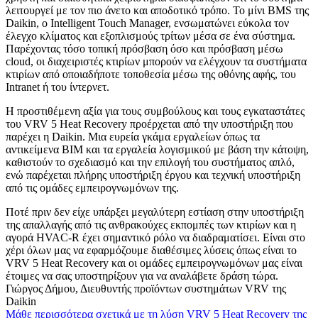
λειτουργεί με τον πιο άνετο και αποδοτικό τρόπο. Το μίνι BMS της
Daikin, ο Intelligent Touch Manager, ενσωματώνει εύκολα τον
έλεγχο κλίματος και εξοπλισμούς τρίτων μέσα σε ένα σύστημα.
Παρέχοντας τόσο τοπική πρόσβαση όσο και πρόσβαση μέσω
cloud, οι διαχειριστές κτιρίων μπορούν να ελέγχουν τα συστήματα
κτιρίων από οποιαδήποτε τοποθεσία μέσω της οθόνης αφής, του
Intranet ή του ίντερνετ.
Η προστιθέμενη αξία για τους συμβούλους και τους εγκαταστάτες
του VRV 5 Heat Recovery προέρχεται από την υποστήριξη που
παρέχει η Daikin. Μια ευρεία γκάμα εργαλείων όπως τα
αντικείμενα BIM και τα εργαλεία λογισμικού με βάση την κάτοψη,
καθιστούν το σχεδιασμό και την επιλογή του συστήματος απλό,
ενώ παρέχεται πλήρης υποστήριξη έργου και τεχνική υποστήριξη
από τις ομάδες εμπειρογνωμόνων της.
Ποτέ πριν δεν είχε υπάρξει μεγαλύτερη εστίαση στην υποστήριξη
της απαλλαγής από τις ανθρακούχες εκπομπές των κτιρίων και η
αγορά HVAC-R έχει σημαντικό ρόλο να διαδραματίσει. Είναι στο
χέρι όλων μας να εφαρμόζουμε διαθέσιμες λύσεις όπως είναι το
VRV 5 Heat Recovery και οι ομάδες εμπειρογνωμόνων μας είναι
έτοιμες να σας υποστηρίξουν για να αναλάβετε δράση τώρα.
Γιώργος Δήμου, Διευθυντής προϊόντων συστημάτων VRV της
Daikin
Μάθε περισσότερα σχετικά με τη λύση VRV 5 Heat Recovery της