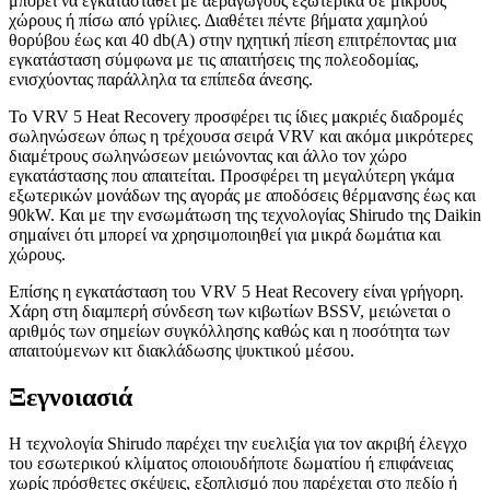
μπορεί να εγκατασταθεί με αεραγωγούς εξωτερικά σε μικρούς
χώρους ή πίσω από γρίλιες. Διαθέτει πέντε βήματα χαμηλού
θορύβου έως και 40 db(A) στην ηχητική πίεση επιτρέποντας μια
εγκατάσταση σύμφωνα με τις απαιτήσεις της πολεοδομίας,
ενισχύοντας παράλληλα τα επίπεδα άνεσης.
Το VRV 5 Heat Recovery προσφέρει τις ίδιες μακριές διαδρομές
σωληνώσεων όπως η τρέχουσα σειρά VRV και ακόμα μικρότερες
διαμέτρους σωληνώσεων μειώνοντας και άλλο τον χώρο
εγκατάστασης που απαιτείται. Προσφέρει τη μεγαλύτερη γκάμα
εξωτερικών μονάδων της αγοράς με αποδόσεις θέρμανσης έως και
90kW. Και με την ενσωμάτωση της τεχνολογίας Shirudo της Daikin
σημαίνει ότι μπορεί να χρησιμοποιηθεί για μικρά δωμάτια και
χώρους.
Επίσης η εγκατάσταση του VRV 5 Heat Recovery είναι γρήγορη.
Χάρη στη διαμπερή σύνδεση των κιβωτίων BSSV, μειώνεται ο
αριθμός των σημείων συγκόλλησης καθώς και η ποσότητα των
απαιτούμενων κιτ διακλάδωσης ψυκτικού μέσου.
Ξεγνοιασιά
Η τεχνολογία Shirudo παρέχει την ευελιξία για τον ακριβή έλεγχο
του εσωτερικού κλίματος οποιουδήποτε δωματίου ή επιφάνειας
χωρίς πρόσθετες σκέψεις, εξοπλισμό που παρέχεται στο πεδίο ή