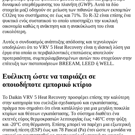
δυναμικό υπερθέρμανσης του πλανήτη (GWP). Αυτά τα δύο
στοιχεία μαζί οδηγούν σε μείωση των πιθανών άμεσων εκπομπών
CO2eq του συστήματος σε έως και 71%. Το R-32 είναι επίσης ένα
ψυκτικό ενός συστατικού το οποίο υποστηρίζει την κυκλική
οικονομία καθώς η ανάκτηση και η ανακύκλωση του είναι
ευκολότερη.
Αυτός ο συνδυασμός ανάπτυξης απόδοσης και τεχνολογιών
υποδηλώνει ότι το VRV 5 Heat Recovery είναι η ιδανική λύση για
έργα στα οποία οι περιβαλλοντικές επιπτώσεις αποτελούν
προτεραιότητα, συμπεριλαμβανομένων αυτών που στοχεύουν στην
επίτευξη των πιστοποιήσεων BREEAM, LEED ή WELL.
Ευέλικτη ώστε να ταιριάζει σε
οποιοδήποτε εμπορικό κτίριο
Το Daikin VRV 5 Heat Recovery προσφέρει επίσης την καλύτερη
στην κατηγορία του ευελιξία σχεδιασμού και εγκατάστασης,
πράγμα που σημαίνει ότι είναι κατάλληλο για μια μεγάλη ποικιλία
κτιρίων και θέσεων εγκατάστασης. Το σύστημα διαθέτει ένα
εκτενές εύρος θερμοκρασιών λειτουργίας έως +46°C στην ψύξη
και -20°C στη θέρμανση. Επίσης μπορεί να παρέχει μια εξωτερική
στατική πίεση (ESΡ) έως και 78 Pascal (Pa) έτσι ώστε η μονάδα να