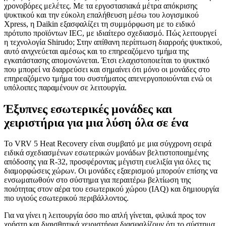
χρονοβόρες μελέτες. Με τα εργοστασιακά μέτρα απόκρισης
ψυκτικού και την εύκολη επαλήθευση μέσω του λογισμικού
Xpress, η Daikin εξασφαλίζει τη συμμόρφωση με το ειδικό
πρότυπο προϊόντων IEC, με ιδιαίτερο σχεδιασμό. Πώς λειτουργεί
η τεχνολογία Shirudo; Στην απίθανη περίπτωση διαρροής ψυκτικού,
αυτό ανιχνεύεται αμέσως και το επηρεαζόμενο τμήμα της
εγκατάστασης απομονώνεται. Έτσι ελαχιστοποιείται το ψυκτικό
που μπορεί να διαρρεύσει και σημαίνει ότι μόνο οι μονάδες στο
επηρεαζόμενο τμήμα του συστήματος απενεργοποιούνται ενώ οι
υπόλοιπες παραμένουν σε λειτουργία.
Έξυπνες εσωτερικές μονάδες και
χειριστήρια για μια λύση όλα σε ένα
Το VRV 5 Heat Recovery είναι συμβατό με μια σύγχρονη σειρά
ειδικά σχεδιασμένων εσωτερικών μονάδων βελτιστοποιημένης
απόδοσης για R-32, προσφέροντας μέγιστη ευελιξία για όλες τις
διαμορφώσεις χώρων. Οι μονάδες εξαερισμού μπορούν επίσης να
ενσωματωθούν στο σύστημα για περαιτέρω βελτίωση της
ποιότητας στον αέρα του εσωτερικού χώρου (IAQ) και δημιουργία
πιο υγιούς εσωτερικού περιβάλλοντος.
Για να γίνει η λειτουργία όσο πιο απλή γίνεται, φιλικά προς τον
χρήστη και διαισθητικά χειριστήρια διασφαλίζουν ότι το σύστημα