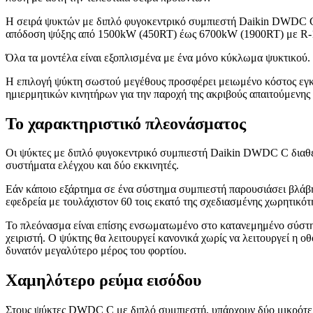
Η σειρά ψυκτών με διπλό φυγοκεντρικό συμπιεστή Daikin DWDC C
απόδοση ψύξης από 1500kW (450RT) έως 6700kW (1900RT) με R-1
Όλα τα μοντέλα είναι εξοπλισμένα με ένα μόνο κύκλωμα ψυκτικού.
Η επιλογή ψύκτη σωστού μεγέθους προσφέρει μειωμένο κόστος εγκ
ημιερμητικών κινητήρων για την παροχή της ακριβούς απαιτούμενης
Το χαρακτηριστικό πλεονάσματος
Οι ψύκτες με διπλό φυγοκεντρικό συμπιεστή Daikin DWDC C διαθέτ
συστήματα ελέγχου και δύο εκκινητές.
Εάν κάποιο εξάρτημα σε ένα σύστημα συμπιεστή παρουσιάσει βλάβη,
εφεδρεία με τουλάχιστον 60 τοις εκατό της σχεδιασμένης χωρητικό
Το πλεόνασμα είναι επίσης ενσωματωμένο στο κατανεμημένο σύστημα
χειριστή. Ο ψύκτης θα λειτουργεί κανονικά χωρίς να λειτουργεί η ο
δυνατόν μεγαλύτερο μέρος του φορτίου.
Χαμηλότερο ρεύμα εισόδου
Στους ψύκτες DWDC C με διπλό συμπιεστή, υπάρχουν δύο μικρότερο