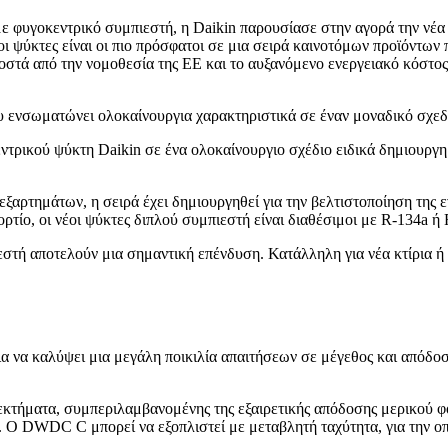
με φυγοκεντρικό συμπιεστή, η Daikin παρουσίασε στην αγορά την ν
ι ψύκτες είναι οι πιο πρόσφατοι σε μια σειρά καινοτόμων προϊόντων 
στά από την νομοθεσία της ΕΕ και το αυξανόμενο ενεργειακό κόστος
ενσωματώνει ολοκαίνουργια χαρακτηριστικά σε έναν μοναδικό σχεδι
ντρικού ψύκτη Daikin σε ένα ολοκαίνουργιο σχέδιο ειδικά δημιουργη
ρτημάτων, η σειρά έχει δημιουργηθεί για την βελτιστοποίηση της εν
ρτίο, οι νέοι ψύκτες διπλού συμπιεστή είναι διαθέσιμοι με R-134a 
εστή αποτελούν μια σημαντική επένδυση. Κατάλληλη για νέα κτίρια ή
α να καλύψει μια μεγάλη ποικιλία απαιτήσεων σε μέγεθος και απόδο
ήματα, συμπεριλαμβανομένης της εξαιρετικής απόδοσης μερικού φο
Ο DWDC C μπορεί να εξοπλιστεί με μεταβλητή ταχύτητα, για την οπο