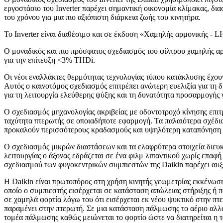
εργοστάσιο του Inverter παρέχει σημαντική οικονομία κλίμακας, δ
του χρόνου για μια πιο αξιόπιστη διάρκεια ζωής του κινητήρα.
Το Inverter είναι διαθέσιμο και σε έκδοση «Χαμηλής αρμονικής - 
Ο μοναδικός και πιο πρόσφατος σχεδιασμός του φίλτρου χαμηλής α
για την επίτευξη <3% THDi.
Οι νέοι εναλλάκτες θερμότητας τεχνολογίας τύπου κατάκλυσης έχου
Αυτός ο καινοτόμος σχεδιασμός επιτρέπει ανώτερη ευελιξία για τη 
για τη λειτουργία ελεύθερης ψύξης και τη δυνατότητα προσαρμογής 
Ο σχεδιασμός μηχανολογίας ακριβείας με οδοντοτροχό κίνησης επιτ
ταχύτητα πτερωτής σε οποιαδήποτε εφαρμογή. Τα παλαιότερα σχέδια
προκαλούν περισσότερους κραδασμούς και υψηλότερη καταπόνηση τ
Ο σχεδιασμός μικρών διαστάσεων και τα ελαφρύτερα στοιχεία διευ
λειτουργίας ο άξονας εδράζεται σε ένα φιλμ λιπαντικού χωρίς επαφ
σχεδιασμού των φυγοκεντρικών συμπιεστών της Daikin παρέχει αυξ
Η Daikin είναι πρωτοπόρος στη χρήση κινητής γεωμετρίας εκκένωσ
οποίο ο συμπιεστής εισέρχεται σε κατάσταση απώλειας στήριξης ή 
σε χαμηλά φορτία λόγω του ότι εισέρχεται εκ νέου ψυκτικό στην πτ
παραμένει στην πτερωτή. Σε μια κατάσταση πάλμωσης το αέριο αλλ
τομέα πάλμωσης καθώς μειώνεται το φορτίο ώστε να διατηρείται η τ