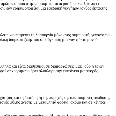
 πρώτος συμπιεστής αποφορτίζεται περαιτέρω και ξεκινάει η
, εάν χρησιμοποιείται μια εφεδρική γεννήτρια ισχύος έκτακτης
ώστε να επιτρέπει τη λειτουργία μόνο ενός συμπιεστή, γεγονός που
ολική διάρκεια ζωής του σε σύγκριση με έναν ψύκτη μονού
ληλα και είναι διαθέσιμοι σε διαμορφώσεις μιας, δύο ή τριών
μπορεί να χρησιμοποιήσει ολόκληρη την επιφάνεια μεταφοράς
αχύτητας και τη διατήρηση της παροχής της απαιτούμενης απόδοσης
ογές ψύξης άνεσης με μεταβλητά φορτία, ακόμα και σε κέντρα
ς μεταξύ κόστους και απόδοσης. Η μηχανολογία και η τοποθέτηση στο