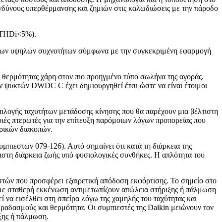
ινδύνους υπερθέρμανσης και ζημιών στις καλωδιώσεις με την πάροδο
 (THDi<5%).
υμάτων υψηλών συχνοτήτων σύμφωνα με την συγκεκριμένη εφαρμογή
ς θερμότητας χάρη στον πιο προηγμένο τύπο σωλήνα της αγοράς.
ων ψυκτών DWDC C έχει δημιουργηθεί έτσι ώστε να είναι έτοιμοι
πιλογής ταχυτήτων μετάδοσης κίνησης που θα παρέχουν μια βέλτιστη
ιές πτερωτές για την επίτευξη παρόμοιων λόγων προπορείας που
ρικών διακοπών.
πιεστών 079-126). Αυτό σημαίνει ότι κατά τη διάρκεια της
ριστη διάρκεια ζωής υπό φυσιολογικές συνθήκες. Η απλότητα του
στών που προσφέρει εξαιρετική απόδοση εκφόρτισης. Το σημείο στο
ς με σταθερή εκκένωση αντιμετωπίζουν απώλεια στήριξης ή πάλμωση
ί να εισέλθει στη σπείρα λόγω της χαμηλής του ταχύτητας και
ραδασμούς και θερμότητα. Οι συμπιεστές της Daikin μειώνουν τον
ιξης ή πάλμωση.