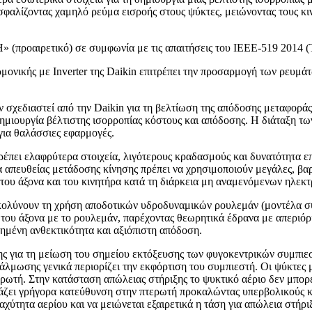
ιασφαλίζοντας χαμηλό ρεύμα εισροής στους ψύκτες, μειώνοντας τους κ
LH» (προαιρετικό) σε συμφωνία με τις απαιτήσεις του IEEE-519 2014
ρμονικής με Inverter της Daikin επιτρέπει την προσαρμογή των ρε
ν σχεδιαστεί από την Daikin για τη βελτίωση της απόδοσης μεταφορά
δημιουργία βέλτιστης ισορροπίας κόστους και απόδοσης. Η διάταξη τ
για θαλάσσιες εφαρμογές.
ρέπει ελαφρύτερα στοιχεία, λιγότερους κραδασμούς και δυνατότητα ε
 απευθείας μετάδοσης κίνησης πρέπει να χρησιμοποιούν μεγάλες, βαρ
ου άξονα και του κινητήρα κατά τη διάρκεια μη αναμενόμενων ηλεκτ
κολύνουν τη χρήση αποδοτικών υδροδυναμικών ρουλεμάν (μοντέλα συμ
ή του άξονα με το ρουλεμάν, παρέχοντας θεωρητικά έδρανα με απεριό
ημένη ανθεκτικότητα και αξιόπιστη απόδοση.
ης για τη μείωση του σημείου εκτόξευσης των φυγοκεντρικών συμπιε
πάλμωσης γενικά περιορίζει την εκφόρτιση του συμπιεστή. Οι ψύκτε
ερωτή. Στην κατάσταση απώλειας στήριξης το ψυκτικό αέριο δεν μπορε
άζει γρήγορα κατεύθυνση στην πτερωτή προκαλώντας υπερβολικούς κ
αχύτητα αερίου και να μειώνεται εξαιρετικά η τάση για απώλεια στήρ