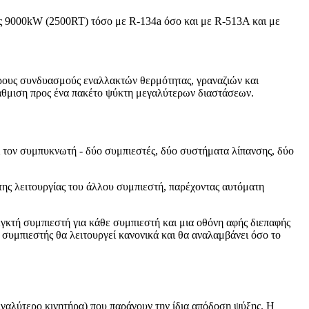
 9000kW (2500RT) τόσο με R-134a όσο και με R-513A και με
ρους συνδυασμούς εναλλακτών θερμότητας, γραναζιών και
βάθμιση προς ένα πακέτο ψύκτη μεγαλύτερων διαστάσεων.
 τον συμπυκνωτή - δύο συμπιεστές, δύο συστήματα λίπανσης, δύο
της λειτουργίας του άλλου συμπιεστή, παρέχοντας αυτόματη
γκτή συμπιεστή για κάθε συμπιεστή και μια οθόνη αφής διεπαφής
ς συμπιεστής θα λειτουργεί κανονικά και θα αναλαμβάνει όσο το
γαλύτερο κινητήρα) που παράγουν την ίδια απόδοση ψύξης. Η