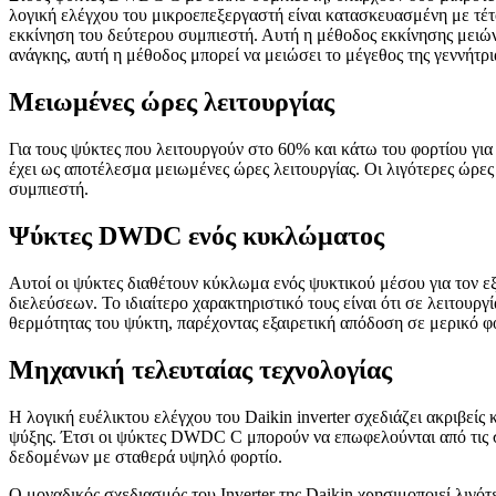
λογική ελέγχου του μικροεπεξεργαστή είναι κατασκευασμένη με τέτο
εκκίνηση του δεύτερου συμπιεστή. Αυτή η μέθοδος εκκίνησης μειών
ανάγκης, αυτή η μέθοδος μπορεί να μειώσει το μέγεθος της γεννήτρι
Μειωμένες ώρες λειτουργίας
Για τους ψύκτες που λειτουργούν στο 60% και κάτω του φορτίου για
έχει ως αποτέλεσμα μειωμένες ώρες λειτουργίας. Οι λιγότερες ώρες
συμπιεστή.
Ψύκτες DWDC ενός κυκλώματος
Αυτοί οι ψύκτες διαθέτουν κύκλωμα ενός ψυκτικού μέσου για τον εξ
διελεύσεων. Το ιδιαίτερο χαρακτηριστικό τους είναι ότι σε λειτουρ
θερμότητας του ψύκτη, παρέχοντας εξαιρετική απόδοση σε μερικό φ
Μηχανική τελευταίας τεχνολογίας
Η λογική ευέλικτου ελέγχου του Daikin inverter σχεδιάζει ακριβεί
ψύξης. Έτσι οι ψύκτες DWDC C μπορούν να επωφελούνται από τις σ
δεδομένων με σταθερά υψηλό φορτίο.
Ο μοναδικός σχεδιασμός του Inverter της Daikin χρησιμοποιεί λιγό