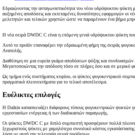
Εδραιώνοντας την ανταγωνιστικότητα του νέου υδρόψυκτου ψύκτη 
αυξημένες αποδόσεις και εκτεταμένες δυνατότητες εφαρμογών οι νέο
μελετητών και τελικών χρηστών ώστε να παραμένουν ένα βήμα μπρο
Η νέα σειρά DWDC C είναι η επόμενη γενιά υδρόψυκτου ψύκτη που 
Αυτό το προϊόν επαναφέρει την εδραιωμένη φήμη της σειράς φυγοκε
Ανατολής.
Διαθέσιμη σε μια ευρεία γκάμα αποδόσεων ψύξης και συνδυασμών εξα
Μεγιστοποιώντας την απόδοση τόσο σε πλήρες όσο και σε μερικό φο
Ως τμήμα ενός συστήματος κτιρίου, οι ψύκτες φυγοκεντρικού συμπι
πραγματικά πλεονεκτήματα για το τελικό αποτέλεσμα.
Ευέλικτες επιλογές
Η Daikin κατασκευάζει διάφορους τύπους φυγοκεντρικών ψυκτών γι
εργοστασίων ενέργειας ή των διαδικασιών παραγωγής.
Οι ψύκτες DWDC C με διπλό συμπιεστή προσφέρουν πολλά πλεονεκτ
ξεχωριστούς ψύκτες με χαμηλότερο συνολικό κόστος εγκατάστασης. 
λύση με αυτή την τελευταία σειρά προϊόντων.