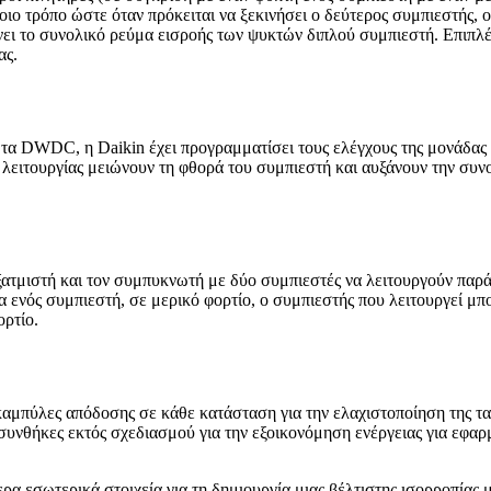
ιο τρόπο ώστε όταν πρόκειται να ξεκινήσει ο δεύτερος συμπιεστής, ο
ει το συνολικό ρεύμα εισροής των ψυκτών διπλού συμπιεστή. Επιπλέον
ας.
 τα DWDC, η Daikin έχει προγραμματίσει τους ελέγχους της μονάδας 
 λειτουργίας μειώνουν τη φθορά του συμπιεστή και αυξάνουν την συν
ατμιστή και τον συμπυκνωτή με δύο συμπιεστές να λειτουργούν παράλ
γία ενός συμπιεστή, σε μερικό φορτίο, ο συμπιεστής που λειτουργεί 
ορτίο.
ς καμπύλες απόδοσης σε κάθε κατάσταση για την ελαχιστοποίηση της τ
υνθήκες εκτός σχεδιασμού για την εξοικονόμηση ενέργειας για εφαρμ
τερα εσωτερικά στοιχεία για τη δημιουργία μιας βέλτιστης ισορροπία