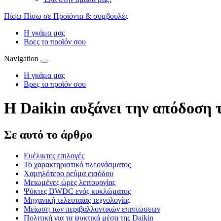
Πίσω
Πίσω σε Προϊόντα & συμβουλές
Η γκάμα μας
Βρες το προϊόν σου
Navigation
Η γκάμα μας
Βρες το προϊόν σου
Η Daikin αυξάνει την απόδοση
Σε αυτό το άρθρο
Ευέλικτες επιλογές
Το χαρακτηριστικό πλεονάσματος
Χαμηλότερο ρεύμα εισόδου
Μειωμένες ώρες λειτουργίας
Ψύκτες DWDC ενός κυκλώματος
Μηχανική τελευταίας τεχνολογίας
Μείωση των περιβαλλοντικών επιπτώσεων
Πολιτική για τα ψυκτικά μέσα της Daikin