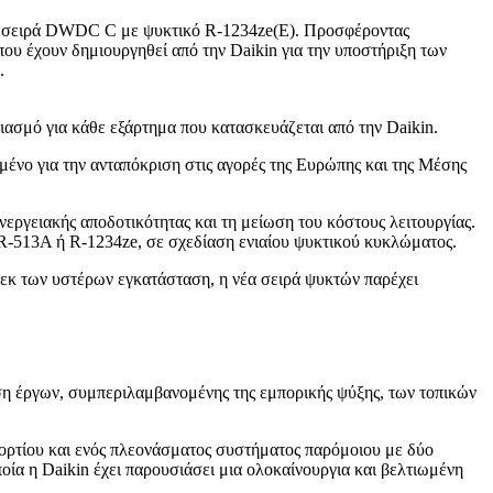
έα σειρά DWDC C με ψυκτικό R-1234ze(E). Προσφέροντας
που έχουν δημιουργηθεί από την Daikin για την υποστήριξη των
.
ασμό για κάθε εξάρτημα που κατασκευάζεται από την Daikin.
μένο για την ανταπόκριση στις αγορές της Ευρώπης και της Μέσης
εργειακής αποδοτικότητας και τη μείωση του κόστους λειτουργίας.
ή R-513A ή R-1234ze, σε σχεδίαση ενιαίου ψυκτικού κυκλώματος.
 εκ των υστέρων εγκατάσταση, η νέα σειρά ψυκτών παρέχει
ση έργων, συμπεριλαμβανομένης της εμπορικής ψύξης, των τοπικών
ρτίου και ενός πλεονάσματος συστήματος παρόμοιου με δύο
ία η Daikin έχει παρουσιάσει μια ολοκαίνουργια και βελτιωμένη