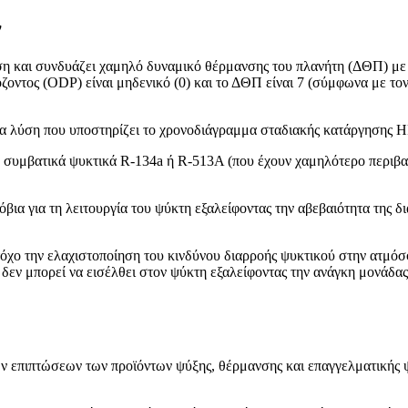
ν
ση και συνδυάζει χαμηλό δυναμικό θέρμανσης του πλανήτη (ΔΘΠ) με 
ντος (ODP) είναι μηδενικό (0) και το ΔΘΠ είναι 7 (σύμφωνα με τον
ια λύση που υποστηρίζει το χρονοδιάγραμμα σταδιακής κατάργησης 
ε συμβατικά ψυκτικά R-134a ή R-513A (που έχουν χαμηλότερο περιβα
ια για τη λειτουργία του ψύκτη εξαλείφοντας την αβεβαιότητα της δ
τόχο την ελαχιστοποίηση του κινδύνου διαρροής ψυκτικού στην ατμό
 δεν μπορεί να εισέλθει στον ψύκτη εξαλείφοντας την ανάγκη μονάδ
ν επιπτώσεων των προϊόντων ψύξης, θέρμανσης και επαγγελματικής ψύ