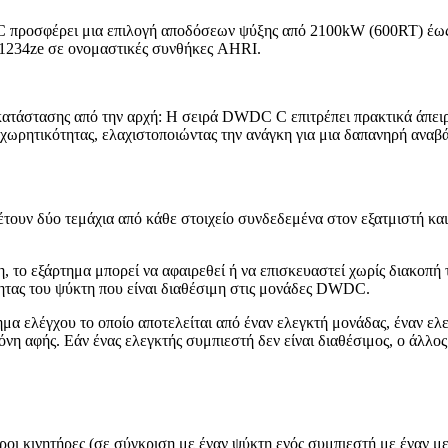
 προσφέρει μια επιλογή αποδόσεων ψύξης από 2100kW (600RT) έως
234ze σε ονομαστικές συνθήκες AHRI.
ατάστασης από την αρχή: Η σειρά DWDC C επιτρέπει πρακτικά άπει
 χωρητικότητας, ελαχιστοποιώντας την ανάγκη για μια δαπανηρή ανα
ουν δύο τεμάχια από κάθε στοιχείο συνδεδεμένα στον εξατμιστή και
 το εξάρτημα μπορεί να αφαιρεθεί ή να επισκευαστεί χωρίς διακοπή 
τητας του ψύκτη που είναι διαθέσιμη στις μονάδες DWDC.
 ελέγχου το οποίο αποτελείται από έναν ελεγκτή μονάδας, έναν ελε
θόνη αφής. Εάν ένας ελεγκτής συμπιεστή δεν είναι διαθέσιμος, ο άλλο
ι κινητήρες (σε σύγκριση με έναν ψύκτη ενός συμπιεστή με έναν με