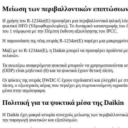
Μείωση των περιβαλλοντικών επιπτώσεω
Η χρήση του R-1234ze(E) προσφέρει μια περιβαλλοντικά φιλική λύ
ψυκτικό HFO (Υδροφθορολεφίνες). Το δυναμικό καταστροφής του όζο
του 1 σύμφωνα με την Πέμπτη έκθεση αξιολόγησης του IPCC.
Η παρουσίαση της νέας σειράς R-1234ze(E) παρέχει μια μακροχρόν
Μαζί με το R-1234ze(E), η Daikin μπορεί να προσφέρει προϊόντα μ
πελατών.
Τα ανωτέρω αναφερόμενα ψυκτικά μπορούν να χρησιμοποιούνται ισόβ
(ODP) είναι μηδενικό (0) και τα ψυκτικά έχουν θετική πίεση.
Οι ψύκτες της σειράς DWDC C έχουν σχεδιαστεί και ελεγχθεί με σ
πίεση, ο εξωτερικός αέρας που περιέχει μη συμπυκνούμενη υγρασία
μέσα στην ατμόσφαιρα.
Πολιτική για τα ψυκτικά μέσα της Daikin
Η Daikin έχει μακρά ιστορία συνεχούς μείωσης των περιβαλλοντικώ
την παραγωγή ψυκτικών και εξοπλισμών.