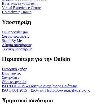
Βρες έναν εγκαταστάτη
Virtual Experience Centre
Ποια είναι η Daikin
Υποστήριξη
Οι υπηρεσίες μας
Συχνές ερωτήσεις
Stand By Me
Αίτημα συντήρησης
Τεχνική υποστήριξη
Περισσότερα για την Daikin
Εμπορική χρήση
Βιομηχανίες
Συνεργάτες
Θέσεις εργασίας
ISO 9001:2015 – Σύστημα Διαχείρισης Ποιότητας
ISO 14001:2015 – Σύστημα Περιβαλλοντικής Διαχείρισης
Χρηστικοί σύνδεσμοι