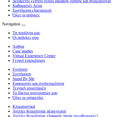
Δεξαμενές ζεστού νερού οικιακής χρήσης και θερμοδοχεία
Καθαριστές Αέρα
Συστήματα εξαερισμού
Όλες οι ανάγκες
Navigation
Τα προϊόντα μας
Οι ανάγκες σου
Άρθρα
Case studies
Virtual Experience Center
Γενική επισκόπηση
Εγγύηση
Συντήρηση
Stand By Me
Εφαρμογές και συνδεσιμότητα
Τεχνική υποστήριξη
Το δίκτυο συνεργατών μας
Όλες οι υπηρεσίες
Κλιματιστικά
Αντλίες θερμότητας αέρα-νερού
Αντλίες θερμότητας εδαφικής πηγής (γεωθερμικές)