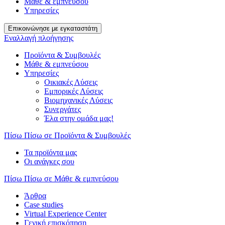
Μάθε & εμπνεύσου
Υπηρεσίες
Επικοινώνησε με εγκαταστάτη
Εναλλαγή πλοήγησης
Προϊόντα & Συμβουλές
Μάθε & εμπνεύσου
Υπηρεσίες
Οικιακές Λύσεις
Εμπορικές Λύσεις
Βιομηχανικές Λύσεις
Συνεργάτες
Έλα στην ομάδα μας!
Πίσω
Πίσω σε Προϊόντα & Συμβουλές
Τα προϊόντα μας
Οι ανάγκες σου
Πίσω
Πίσω σε Μάθε & εμπνεύσου
Άρθρα
Case studies
Virtual Experience Center
Γενική επισκόπηση