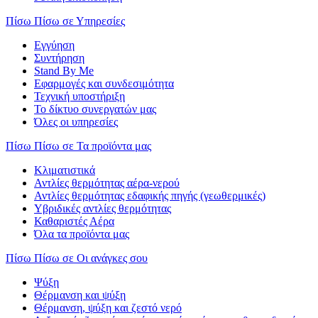
Πίσω
Πίσω σε Υπηρεσίες
Εγγύηση
Συντήρηση
Stand By Me
Εφαρμογές και συνδεσιμότητα
Τεχνική υποστήριξη
Το δίκτυο συνεργατών μας
Όλες οι υπηρεσίες
Πίσω
Πίσω σε Τα προϊόντα μας
Κλιματιστικά
Αντλίες θερμότητας αέρα-νερού
Αντλίες θερμότητας εδαφικής πηγής (γεωθερμικές)
Υβριδικές αντλίες θερμότητας
Καθαριστές Αέρα
Όλα τα προϊόντα μας
Πίσω
Πίσω σε Οι ανάγκες σου
Ψύξη
Θέρμανση και ψύξη
Θέρμανση, ψύξη και ζεστό νερό