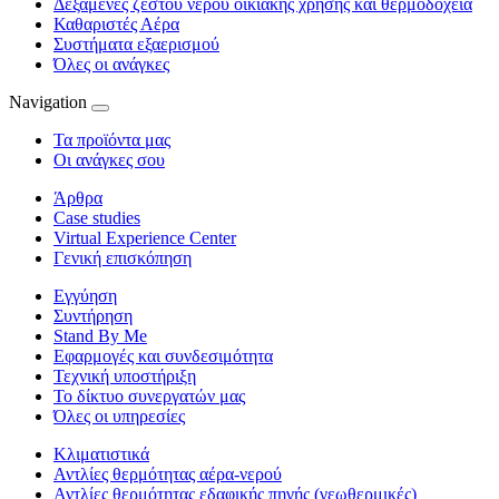
Δεξαμενές ζεστού νερού οικιακής χρήσης και θερμοδοχεία
Καθαριστές Αέρα
Συστήματα εξαερισμού
Όλες οι ανάγκες
Navigation
Τα προϊόντα μας
Οι ανάγκες σου
Άρθρα
Case studies
Virtual Experience Center
Γενική επισκόπηση
Εγγύηση
Συντήρηση
Stand By Me
Εφαρμογές και συνδεσιμότητα
Τεχνική υποστήριξη
Το δίκτυο συνεργατών μας
Όλες οι υπηρεσίες
Κλιματιστικά
Αντλίες θερμότητας αέρα-νερού
Αντλίες θερμότητας εδαφικής πηγής (γεωθερμικές)