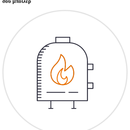
σου μπόιλερ