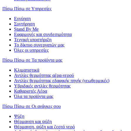
Πίσω
Πίσω σε Υπηρεσίες
Εγγύηση
Συντήρηση
Stand By Me
Εφαρμογές και συνδεσιμότητα
Τεχνική υποστήριξη
Το δίκτυο συνεργατών μας
Όλες οι υπηρεσίες
Πίσω
Πίσω σε Τα προϊόντα μας
Κλιματιστικά
Αντλίες θερμότητας αέρα-νερού
Αντλίες θερμότητας εδαφικής πηγής (γεωθερμικές)
Υβριδικές αντλίες θερμότητας
Καθαριστές Αέρα
Όλα τα προϊόντα μας
Πίσω
Πίσω σε Οι ανάγκες σου
Ψύξη
Θέρμανση και ψύξη
Θέρμανση, ψύξη και ζεστό νερό