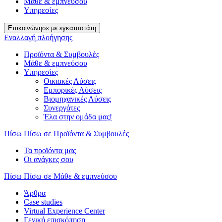
Μάθε & εμπνεύσου
Υπηρεσίες
Επικοινώνησε με εγκαταστάτη
Εναλλαγή πλοήγησης
Προϊόντα & Συμβουλές
Μάθε & εμπνεύσου
Υπηρεσίες
Οικιακές Λύσεις
Εμπορικές Λύσεις
Βιομηχανικές Λύσεις
Συνεργάτες
Έλα στην ομάδα μας!
Πίσω
Πίσω σε Προϊόντα & Συμβουλές
Τα προϊόντα μας
Οι ανάγκες σου
Πίσω
Πίσω σε Μάθε & εμπνεύσου
Άρθρα
Case studies
Virtual Experience Center
Γενική επισκόπηση