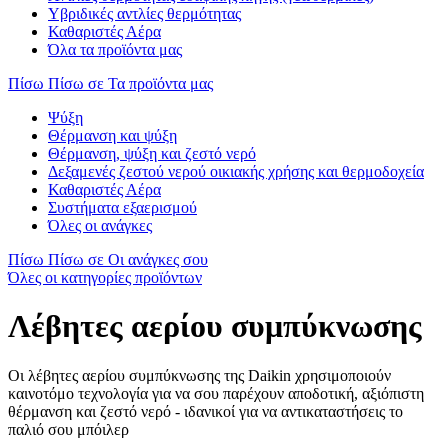
Υβριδικές αντλίες θερμότητας
Καθαριστές Αέρα
Όλα τα προϊόντα μας
Πίσω
Πίσω σε Τα προϊόντα μας
Ψύξη
Θέρμανση και ψύξη
Θέρμανση, ψύξη και ζεστό νερό
Δεξαμενές ζεστού νερού οικιακής χρήσης και θερμοδοχεία
Καθαριστές Αέρα
Συστήματα εξαερισμού
Όλες οι ανάγκες
Πίσω
Πίσω σε Οι ανάγκες σου
Όλες οι κατηγορίες προϊόντων
Λέβητες αερίου συμπύκνωσης
Οι λέβητες αερίου συμπύκνωσης της Daikin χρησιμοποιούν
καινοτόμο τεχνολογία για να σου παρέχουν αποδοτική, αξιόπιστη
θέρμανση και ζεστό νερό - ιδανικοί για να αντικαταστήσεις το
παλιό σου μπόιλερ