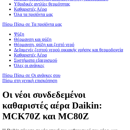
Υβριδικές αντλίες θερμότητας
Καθαριστές Αέρα
Όλα τα προϊόντα μας
Πίσω
Πίσω σε Τα προϊόντα μας
Ψύξη
Θέρμανση και ψύξη
Θέρμανση, ψύξη και ζεστό νερό
Δεξαμενές ζεστού νερού οικιακής χρήσης και θερμοδοχεία
Καθαριστές Αέρα
Συστήματα εξαερισμού
Όλες οι ανάγκες
Πίσω
Πίσω σε Οι ανάγκες σου
Πίσω στη γενική επισκόπηση
Οι νέοι συνδεδεμένοι
καθαριστές αέρα Daikin:
MCK70Z και MC80Z​