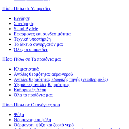
Πίσω
Πίσω σε Υπηρεσίες
Εγγύηση
Συντήρηση
Stand By Me
Εφαρμογές και συνδεσιμότητα
Τεχνική υποστήριξη
Το δίκτυο συνεργατών μας
Όλες οι υπηρεσίες
Πίσω
Πίσω σε Τα προϊόντα μας
Κλιματιστικά
Αντλίες θερμότητας αέρα-νερού
Αντλίες θερμότητας εδαφικής πηγής (γεωθερμικές)
Υβριδικές αντλίες θερμότητας
Καθαριστές Αέρα
Όλα τα προϊόντα μας
Πίσω
Πίσω σε Οι ανάγκες σου
Ψύξη
Θέρμανση και ψύξη
Θέρμανση, ψύξη και ζεστό νερό