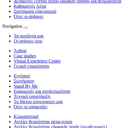
Δεξαμενές ζεστού νερού οικιακής χρήσης και θερμοδοχεία
Καθαριστές Αέρα
Συστήματα εξαερισμού
Όλες οι ανάγκες
Navigation
Τα προϊόντα μας
Οι ανάγκες σου
Άρθρα
Case studies
Virtual Experience Center
Γενική επισκόπηση
Εγγύηση
Συντήρηση
Stand By Me
Εφαρμογές και συνδεσιμότητα
Τεχνική υποστήριξη
Το δίκτυο συνεργατών μας
Όλες οι υπηρεσίες
Κλιματιστικά
Αντλίες θερμότητας αέρα-νερού
Αντλίες θερμότητας εδαφικής πηγής (γεωθερμικές)