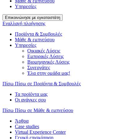
Μάθε & εμπνεύσου
Υπηρεσίες
Επικοινώνησε με εγκαταστάτη
Εναλλαγή πλοήγησης
Προϊόντα & Συμβουλές
Μάθε & εμπνεύσου
Υπηρεσίες
Οικιακές Λύσεις
Εμπορικές Λύσεις
Βιομηχανικές Λύσεις
Συνεργάτες
Έλα στην ομάδα μας!
Πίσω
Πίσω σε Προϊόντα & Συμβουλές
Τα προϊόντα μας
Οι ανάγκες σου
Πίσω
Πίσω σε Μάθε & εμπνεύσου
Άρθρα
Case studies
Virtual Experience Center
Γενική επισκόπηση