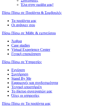
Συνεργάτες
Έλα στην ομάδα μας!
Πίσω
Πίσω σε Προϊόντα & Συμβουλές
Τα προϊόντα μας
Οι ανάγκες σου
Πίσω
Πίσω σε Μάθε & εμπνεύσου
Άρθρα
Case studies
Virtual Experience Center
Γενική επισκόπηση
Πίσω
Πίσω σε Υπηρεσίες
Εγγύηση
Συντήρηση
Stand By Me
Εφαρμογές και συνδεσιμότητα
Τεχνική υποστήριξη
Το δίκτυο συνεργατών μας
Όλες οι υπηρεσίες
Πίσω
Πίσω σε Τα προϊόντα μας