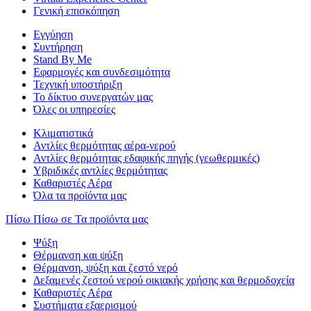
Γενική επισκόπηση
Εγγύηση
Συντήρηση
Stand By Me
Εφαρμογές και συνδεσιμότητα
Τεχνική υποστήριξη
Το δίκτυο συνεργατών μας
Όλες οι υπηρεσίες
Κλιματιστικά
Αντλίες θερμότητας αέρα-νερού
Αντλίες θερμότητας εδαφικής πηγής (γεωθερμικές)
Υβριδικές αντλίες θερμότητας
Καθαριστές Αέρα
Όλα τα προϊόντα μας
Πίσω
Πίσω σε Τα προϊόντα μας
Ψύξη
Θέρμανση και ψύξη
Θέρμανση, ψύξη και ζεστό νερό
Δεξαμενές ζεστού νερού οικιακής χρήσης και θερμοδοχεία
Καθαριστές Αέρα
Συστήματα εξαερισμού