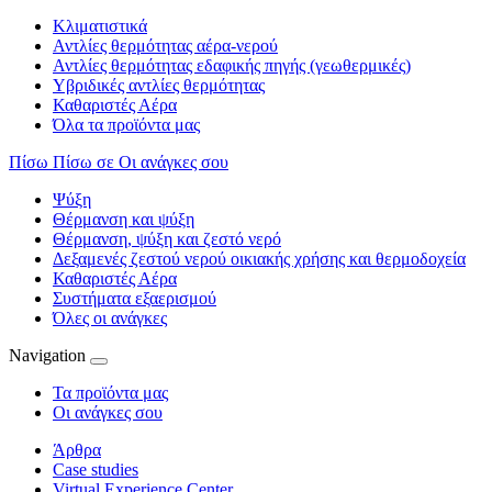
Κλιματιστικά
Αντλίες θερμότητας αέρα-νερού
Αντλίες θερμότητας εδαφικής πηγής (γεωθερμικές)
Υβριδικές αντλίες θερμότητας
Καθαριστές Αέρα
Όλα τα προϊόντα μας
Πίσω
Πίσω σε Οι ανάγκες σου
Ψύξη
Θέρμανση και ψύξη
Θέρμανση, ψύξη και ζεστό νερό
Δεξαμενές ζεστού νερού οικιακής χρήσης και θερμοδοχεία
Καθαριστές Αέρα
Συστήματα εξαερισμού
Όλες οι ανάγκες
Navigation
Τα προϊόντα μας
Οι ανάγκες σου
Άρθρα
Case studies
Virtual Experience Center