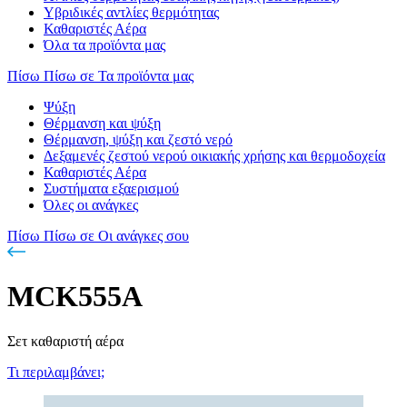
Υβριδικές αντλίες θερμότητας
Καθαριστές Αέρα
Όλα τα προϊόντα μας
Πίσω
Πίσω σε Τα προϊόντα μας
Ψύξη
Θέρμανση και ψύξη
Θέρμανση, ψύξη και ζεστό νερό
Δεξαμενές ζεστού νερού οικιακής χρήσης και θερμοδοχεία
Καθαριστές Αέρα
Συστήματα εξαερισμού
Όλες οι ανάγκες
Πίσω
Πίσω σε Οι ανάγκες σου
MCK555A
Σετ καθαριστή αέρα
Τι περιλαμβάνει;