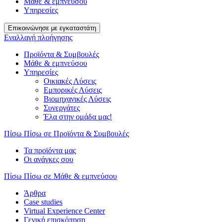
Μάθε & εμπνεύσου
Υπηρεσίες
Επικοινώνησε με εγκαταστάτη
Εναλλαγή πλοήγησης
Προϊόντα & Συμβουλές
Μάθε & εμπνεύσου
Υπηρεσίες
Οικιακές Λύσεις
Εμπορικές Λύσεις
Βιομηχανικές Λύσεις
Συνεργάτες
Έλα στην ομάδα μας!
Πίσω
Πίσω σε Προϊόντα & Συμβουλές
Τα προϊόντα μας
Οι ανάγκες σου
Πίσω
Πίσω σε Μάθε & εμπνεύσου
Άρθρα
Case studies
Virtual Experience Center
Γενική επισκόπηση