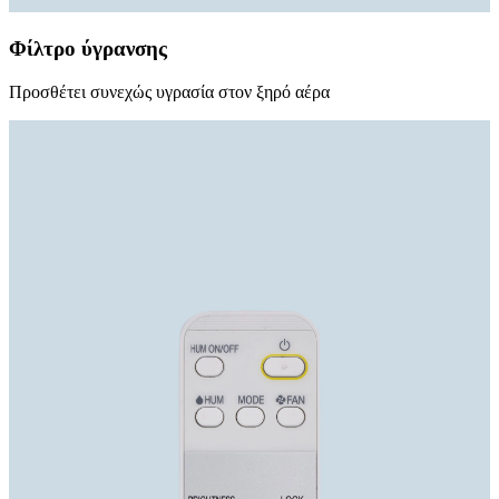
Φίλτρο ύγρανσης
Προσθέτει συνεχώς υγρασία στον ξηρό αέρα