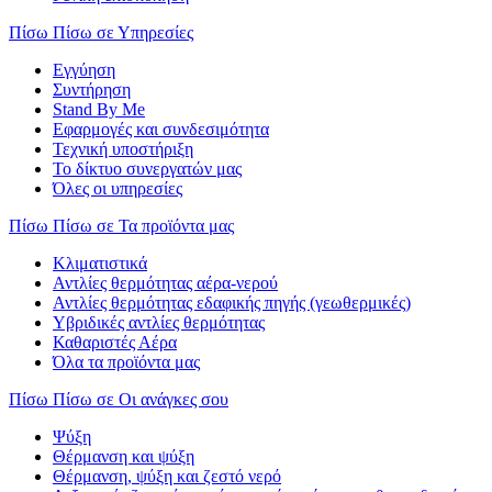
Πίσω
Πίσω σε Υπηρεσίες
Εγγύηση
Συντήρηση
Stand By Me
Εφαρμογές και συνδεσιμότητα
Τεχνική υποστήριξη
Το δίκτυο συνεργατών μας
Όλες οι υπηρεσίες
Πίσω
Πίσω σε Τα προϊόντα μας
Κλιματιστικά
Αντλίες θερμότητας αέρα-νερού
Αντλίες θερμότητας εδαφικής πηγής (γεωθερμικές)
Υβριδικές αντλίες θερμότητας
Καθαριστές Αέρα
Όλα τα προϊόντα μας
Πίσω
Πίσω σε Οι ανάγκες σου
Ψύξη
Θέρμανση και ψύξη
Θέρμανση, ψύξη και ζεστό νερό