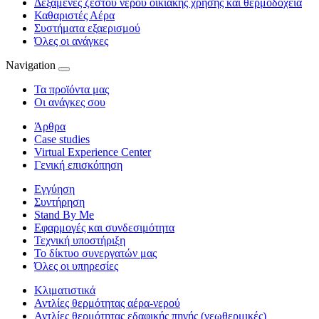
Δεξαμενές ζεστού νερού οικιακής χρήσης και θερμοδοχεία
Καθαριστές Αέρα
Συστήματα εξαερισμού
Όλες οι ανάγκες
Navigation
Τα προϊόντα μας
Οι ανάγκες σου
Άρθρα
Case studies
Virtual Experience Center
Γενική επισκόπηση
Εγγύηση
Συντήρηση
Stand By Me
Εφαρμογές και συνδεσιμότητα
Τεχνική υποστήριξη
Το δίκτυο συνεργατών μας
Όλες οι υπηρεσίες
Κλιματιστικά
Αντλίες θερμότητας αέρα-νερού
Αντλίες θερμότητας εδαφικής πηγής (γεωθερμικές)