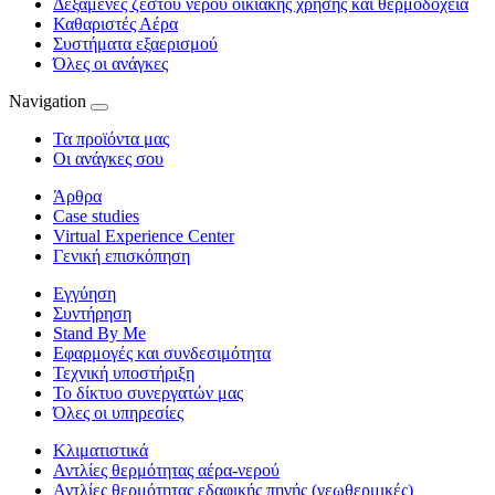
Δεξαμενές ζεστού νερού οικιακής χρήσης και θερμοδοχεία
Καθαριστές Αέρα
Συστήματα εξαερισμού
Όλες οι ανάγκες
Navigation
Τα προϊόντα μας
Οι ανάγκες σου
Άρθρα
Case studies
Virtual Experience Center
Γενική επισκόπηση
Εγγύηση
Συντήρηση
Stand By Me
Εφαρμογές και συνδεσιμότητα
Τεχνική υποστήριξη
Το δίκτυο συνεργατών μας
Όλες οι υπηρεσίες
Κλιματιστικά
Αντλίες θερμότητας αέρα-νερού
Αντλίες θερμότητας εδαφικής πηγής (γεωθερμικές)