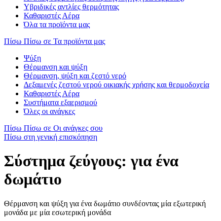
Υβριδικές αντλίες θερμότητας
Καθαριστές Αέρα
Όλα τα προϊόντα μας
Πίσω
Πίσω σε Τα προϊόντα μας
Ψύξη
Θέρμανση και ψύξη
Θέρμανση, ψύξη και ζεστό νερό
Δεξαμενές ζεστού νερού οικιακής χρήσης και θερμοδοχεία
Καθαριστές Αέρα
Συστήματα εξαερισμού
Όλες οι ανάγκες
Πίσω
Πίσω σε Οι ανάγκες σου
Πίσω στη γενική επισκόπηση
Σύστημα ζεύγους: για ένα
δωμάτιο
Θέρμανση και ψύξη για ένα δωμάτιο συνδέοντας μία εξωτερική
μονάδα με μία εσωτερική μονάδα