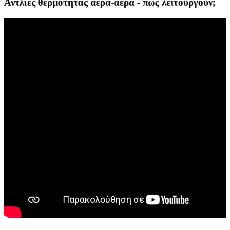
Αντλίες θερμότητας αέρα-αέρα - πώς λειτουργούν;