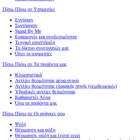
Πίσω
Πίσω σε Υπηρεσίες
Εγγύηση
Συντήρηση
Stand By Me
Εφαρμογές και συνδεσιμότητα
Τεχνική υποστήριξη
Το δίκτυο συνεργατών μας
Όλες οι υπηρεσίες
Πίσω
Πίσω σε Τα προϊόντα μας
Κλιματιστικά
Αντλίες θερμότητας αέρα-νερού
Αντλίες θερμότητας εδαφικής πηγής (γεωθερμικές)
Υβριδικές αντλίες θερμότητας
Καθαριστές Αέρα
Όλα τα προϊόντα μας
Πίσω
Πίσω σε Οι ανάγκες σου
Ψύξη
Θέρμανση και ψύξη
Θέρμανση, ψύξη και ζεστό νερό