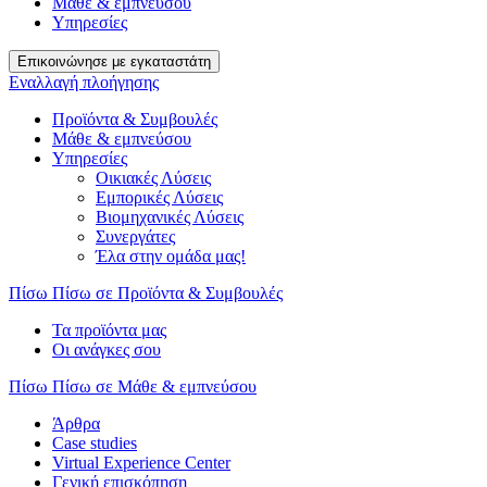
Μάθε & εμπνεύσου
Υπηρεσίες
Επικοινώνησε με εγκαταστάτη
Εναλλαγή πλοήγησης
Προϊόντα & Συμβουλές
Μάθε & εμπνεύσου
Υπηρεσίες
Οικιακές Λύσεις
Εμπορικές Λύσεις
Βιομηχανικές Λύσεις
Συνεργάτες
Έλα στην ομάδα μας!
Πίσω
Πίσω σε Προϊόντα & Συμβουλές
Τα προϊόντα μας
Οι ανάγκες σου
Πίσω
Πίσω σε Μάθε & εμπνεύσου
Άρθρα
Case studies
Virtual Experience Center
Γενική επισκόπηση