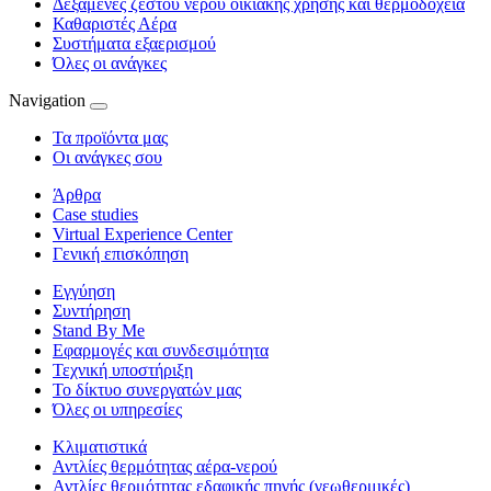
Δεξαμενές ζεστού νερού οικιακής χρήσης και θερμοδοχεία
Καθαριστές Αέρα
Συστήματα εξαερισμού
Όλες οι ανάγκες
Navigation
Τα προϊόντα μας
Οι ανάγκες σου
Άρθρα
Case studies
Virtual Experience Center
Γενική επισκόπηση
Εγγύηση
Συντήρηση
Stand By Me
Εφαρμογές και συνδεσιμότητα
Τεχνική υποστήριξη
Το δίκτυο συνεργατών μας
Όλες οι υπηρεσίες
Κλιματιστικά
Αντλίες θερμότητας αέρα-νερού
Αντλίες θερμότητας εδαφικής πηγής (γεωθερμικές)