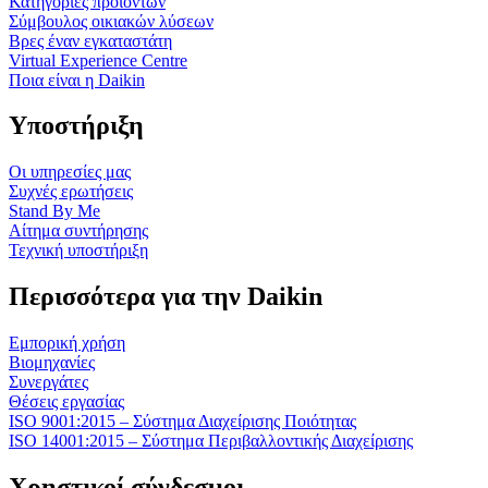
Κατηγορίες προϊόντων
Σύμβουλος οικιακών λύσεων
Βρες έναν εγκαταστάτη
Virtual Experience Centre
Ποια είναι η Daikin
Υποστήριξη
Οι υπηρεσίες μας
Συχνές ερωτήσεις
Stand By Me
Αίτημα συντήρησης
Τεχνική υποστήριξη
Περισσότερα για την Daikin
Εμπορική χρήση
Βιομηχανίες
Συνεργάτες
Θέσεις εργασίας
ISO 9001:2015 – Σύστημα Διαχείρισης Ποιότητας
ISO 14001:2015 – Σύστημα Περιβαλλοντικής Διαχείρισης
Χρηστικοί σύνδεσμοι