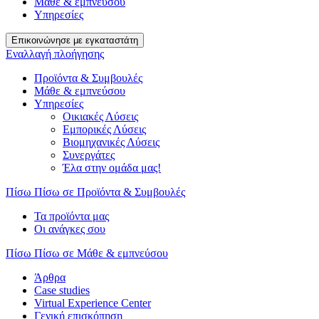
Μάθε & εμπνεύσου
Υπηρεσίες
Επικοινώνησε με εγκαταστάτη
Εναλλαγή πλοήγησης
Προϊόντα & Συμβουλές
Μάθε & εμπνεύσου
Υπηρεσίες
Οικιακές Λύσεις
Εμπορικές Λύσεις
Βιομηχανικές Λύσεις
Συνεργάτες
Έλα στην ομάδα μας!
Πίσω
Πίσω σε Προϊόντα & Συμβουλές
Τα προϊόντα μας
Οι ανάγκες σου
Πίσω
Πίσω σε Μάθε & εμπνεύσου
Άρθρα
Case studies
Virtual Experience Center
Γενική επισκόπηση