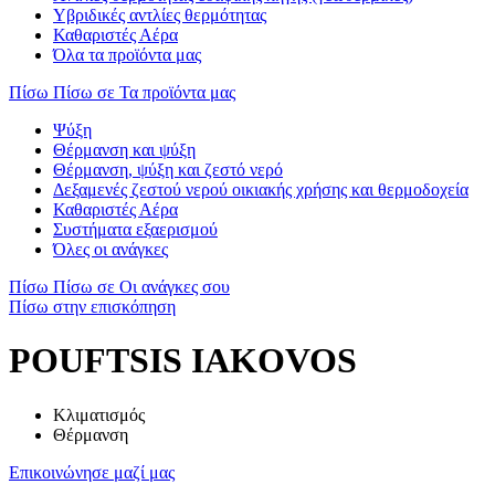
Υβριδικές αντλίες θερμότητας
Καθαριστές Αέρα
Όλα τα προϊόντα μας
Πίσω
Πίσω σε Τα προϊόντα μας
Ψύξη
Θέρμανση και ψύξη
Θέρμανση, ψύξη και ζεστό νερό
Δεξαμενές ζεστού νερού οικιακής χρήσης και θερμοδοχεία
Καθαριστές Αέρα
Συστήματα εξαερισμού
Όλες οι ανάγκες
Πίσω
Πίσω σε Οι ανάγκες σου
Πίσω στην επισκόπηση
POUFTSIS IAKOVOS
Κλιματισμός
Θέρμανση
Επικοινώνησε μαζί μας