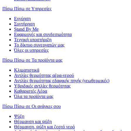
Πίσω
Πίσω σε Υπηρεσίες
Εγγύηση
Συντήρηση
Stand By Me
Εφαρμογές και συνδεσιμότητα
Τεχνική υποστήριξη
Το δίκτυο συνεργατών μας
Όλες οι υπηρεσίες
Πίσω
Πίσω σε Τα προϊόντα μας
Κλιματιστικά
Αντλίες θερμότητας αέρα-νερού
Αντλίες θερμότητας εδαφικής πηγής (γεωθερμικές)
Υβριδικές αντλίες θερμότητας
Καθαριστές Αέρα
Όλα τα προϊόντα μας
Πίσω
Πίσω σε Οι ανάγκες σου
Ψύξη
Θέρμανση και ψύξη
Θέρμανση, ψύξη και ζεστό νερό