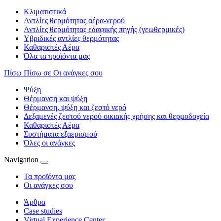
Κλιματιστικά
Αντλίες θερμότητας αέρα-νερού
Αντλίες θερμότητας εδαφικής πηγής (γεωθερμικές)
Υβριδικές αντλίες θερμότητας
Καθαριστές Αέρα
Όλα τα προϊόντα μας
Πίσω
Πίσω σε Οι ανάγκες σου
Ψύξη
Θέρμανση και ψύξη
Θέρμανση, ψύξη και ζεστό νερό
Δεξαμενές ζεστού νερού οικιακής χρήσης και θερμοδοχεία
Καθαριστές Αέρα
Συστήματα εξαερισμού
Όλες οι ανάγκες
Navigation
Τα προϊόντα μας
Οι ανάγκες σου
Άρθρα
Case studies
Virtual Experience Center