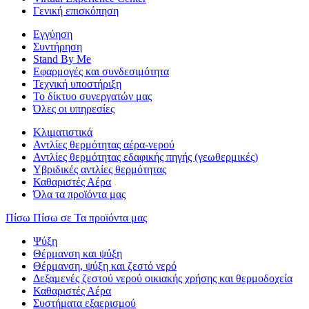
Γενική επισκόπηση
Εγγύηση
Συντήρηση
Stand By Me
Εφαρμογές και συνδεσιμότητα
Τεχνική υποστήριξη
Το δίκτυο συνεργατών μας
Όλες οι υπηρεσίες
Κλιματιστικά
Αντλίες θερμότητας αέρα-νερού
Αντλίες θερμότητας εδαφικής πηγής (γεωθερμικές)
Υβριδικές αντλίες θερμότητας
Καθαριστές Αέρα
Όλα τα προϊόντα μας
Πίσω
Πίσω σε Τα προϊόντα μας
Ψύξη
Θέρμανση και ψύξη
Θέρμανση, ψύξη και ζεστό νερό
Δεξαμενές ζεστού νερού οικιακής χρήσης και θερμοδοχεία
Καθαριστές Αέρα
Συστήματα εξαερισμού