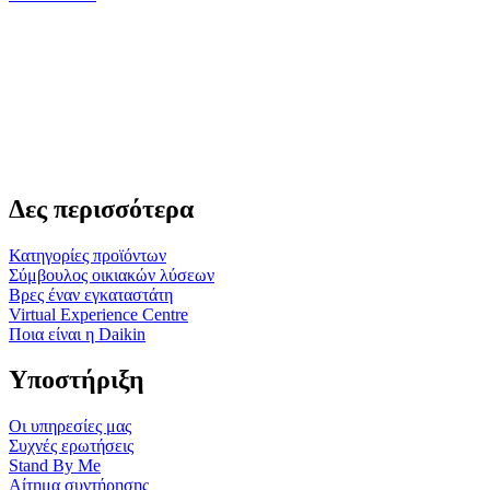
Δες περισσότερα
Κατηγορίες προϊόντων
Σύμβουλος οικιακών λύσεων
Βρες έναν εγκαταστάτη
Virtual Experience Centre
Ποια είναι η Daikin
Υποστήριξη
Οι υπηρεσίες μας
Συχνές ερωτήσεις
Stand By Me
Αίτημα συντήρησης