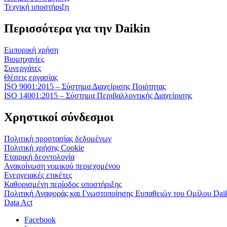
Τεχνική υποστήριξη
Περισσότερα για την Daikin
Εμπορική χρήση
Βιομηχανίες
Συνεργάτες
Θέσεις εργασίας
ISO 9001:2015 – Σύστημα Διαχείρισης Ποιότητας
ISO 14001:2015 – Σύστημα Περιβαλλοντικής Διαχείρισης
Χρηστικοί σύνδεσμοι
Πολιτική προστασίας δεδομένων
Πολιτική χρήσης Cookie
Εταιρική δεοντολογία
Ανακοίνωση νομικού περιεχομένου
Ενεργειακές ετικέτες
Καθορισμένη περίοδος υποστήριξης
Πολιτική Αναφοράς και Γνωστοποίησης Ευπαθειών του Ομίλου Dai
Data Act
Facebook