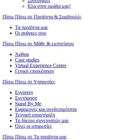
Συνεργάτες
Έλα στην ομάδα μας!
Πίσω
Πίσω σε Προϊόντα & Συμβουλές
Τα προϊόντα μας
Οι ανάγκες σου
Πίσω
Πίσω σε Μάθε & εμπνεύσου
Άρθρα
Case studies
Virtual Experience Center
Γενική επισκόπηση
Πίσω
Πίσω σε Υπηρεσίες
Εγγύηση
Συντήρηση
Stand By Me
Εφαρμογές και συνδεσιμότητα
Τεχνική υποστήριξη
Το δίκτυο συνεργατών μας
Όλες οι υπηρεσίες
Πίσω
Πίσω σε Τα προϊόντα μας