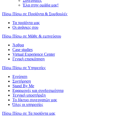
Συνεργάτες
Έλα στην ομάδα μας!
Πίσω
Πίσω σε Προϊόντα & Συμβουλές
Τα προϊόντα μας
Οι ανάγκες σου
Πίσω
Πίσω σε Μάθε & εμπνεύσου
Άρθρα
Case studies
Virtual Experience Center
Γενική επισκόπηση
Πίσω
Πίσω σε Υπηρεσίες
Εγγύηση
Συντήρηση
Stand By Me
Εφαρμογές και συνδεσιμότητα
Τεχνική υποστήριξη
Το δίκτυο συνεργατών μας
Όλες οι υπηρεσίες
Πίσω
Πίσω σε Τα προϊόντα μας