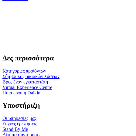
Δες περισσότερα
Κατηγορίες προϊόντων
Σύμβουλος οικιακών λύσεων
Βρες έναν εγκαταστάτη
Virtual Experience Centre
Ποια είναι η Daikin
Υποστήριξη
Οι υπηρεσίες μας
Συχνές ερωτήσεις
Stand By Me
Αίτημα συντήρησης