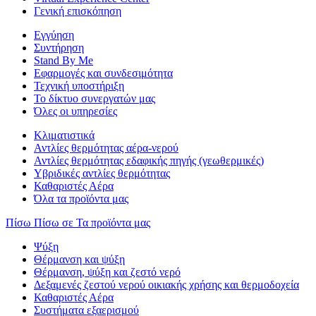
Γενική επισκόπηση
Εγγύηση
Συντήρηση
Stand By Me
Εφαρμογές και συνδεσιμότητα
Τεχνική υποστήριξη
Το δίκτυο συνεργατών μας
Όλες οι υπηρεσίες
Κλιματιστικά
Αντλίες θερμότητας αέρα-νερού
Αντλίες θερμότητας εδαφικής πηγής (γεωθερμικές)
Υβριδικές αντλίες θερμότητας
Καθαριστές Αέρα
Όλα τα προϊόντα μας
Πίσω
Πίσω σε Τα προϊόντα μας
Ψύξη
Θέρμανση και ψύξη
Θέρμανση, ψύξη και ζεστό νερό
Δεξαμενές ζεστού νερού οικιακής χρήσης και θερμοδοχεία
Καθαριστές Αέρα
Συστήματα εξαερισμού