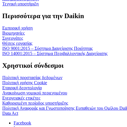
Τεχνική υποστήριξη
Περισσότερα για την Daikin
Εμπορική χρήση
Βιομηχανίες
Συνεργάτες
Θέσεις εργασίας
ISO 9001:2015 – Σύστημα Διαχείρισης Ποιότητας
ISO 14001:2015 – Σύστημα Περιβαλλοντικής Διαχείρισης
Χρηστικοί σύνδεσμοι
Πολιτική προστασίας δεδομένων
Πολιτική χρήσης Cookie
Εταιρική δεοντολογία
Ανακοίνωση νομικού περιεχομένου
Ενεργειακές ετικέτες
Καθορισμένη περίοδος υποστήριξης
Πολιτική Αναφοράς και Γνωστοποίησης Ευπαθειών του Ομίλου Dai
Data Act
Facebook