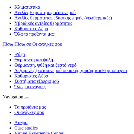
Κλιματιστικά
Αντλίες θερμότητας αέρα-νερού
Αντλίες θερμότητας εδαφικής πηγής (γεωθερμικές)
Υβριδικές αντλίες θερμότητας
Καθαριστές Αέρα
Όλα τα προϊόντα μας
Πίσω
Πίσω σε Οι ανάγκες σου
Ψύξη
Θέρμανση και ψύξη
Θέρμανση, ψύξη και ζεστό νερό
Δεξαμενές ζεστού νερού οικιακής χρήσης και θερμοδοχεία
Καθαριστές Αέρα
Συστήματα εξαερισμού
Όλες οι ανάγκες
Navigation
Τα προϊόντα μας
Οι ανάγκες σου
Άρθρα
Case studies
Virtual Experience Center