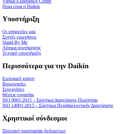
Virtual Experience Centre
Ποια είναι η Daikin
Υποστήριξη
Οι υπηρεσίες μας
Συχνές ερωτήσεις
Stand By Me
Αίτημα συντήρησης
Τεχνική υποστήριξη
Περισσότερα για την Daikin
Εμπορική χρήση
Βιομηχανίες
Συνεργάτες
Θέσεις εργασίας
ISO 9001:2015 – Σύστημα Διαχείρισης Ποιότητας
ISO 14001:2015 – Σύστημα Περιβαλλοντικής Διαχείρισης
Χρηστικοί σύνδεσμοι
Πολιτική προστασίας δεδομένων