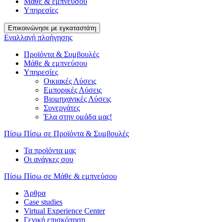
Μάθε & εμπνεύσου
Υπηρεσίες
Επικοινώνησε με εγκαταστάτη
Εναλλαγή πλοήγησης
Προϊόντα & Συμβουλές
Μάθε & εμπνεύσου
Υπηρεσίες
Οικιακές Λύσεις
Εμπορικές Λύσεις
Βιομηχανικές Λύσεις
Συνεργάτες
Έλα στην ομάδα μας!
Πίσω
Πίσω σε Προϊόντα & Συμβουλές
Τα προϊόντα μας
Οι ανάγκες σου
Πίσω
Πίσω σε Μάθε & εμπνεύσου
Άρθρα
Case studies
Virtual Experience Center
Γενική επισκόπηση