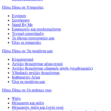
Πίσω
Πίσω σε Υπηρεσίες
Εγγύηση
Συντήρηση
Stand By Me
Εφαρμογές και συνδεσιμότητα
Τεχνική υποστήριξη
Το δίκτυο συνεργατών μας
Όλες οι υπηρεσίες
Πίσω
Πίσω σε Τα προϊόντα μας
Κλιματιστικά
Αντλίες θερμότητας αέρα-νερού
Αντλίες θερμότητας εδαφικής πηγής (γεωθερμικές)
Υβριδικές αντλίες θερμότητας
Καθαριστές Αέρα
Όλα τα προϊόντα μας
Πίσω
Πίσω σε Οι ανάγκες σου
Ψύξη
Θέρμανση και ψύξη
Θέρμανση, ψύξη και ζεστό νερό