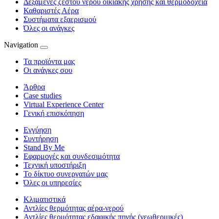
Δεξαμενές ζεστού νερού οικιακής χρήσης και θερμοδοχεία
Καθαριστές Αέρα
Συστήματα εξαερισμού
Όλες οι ανάγκες
Navigation
Τα προϊόντα μας
Οι ανάγκες σου
Άρθρα
Case studies
Virtual Experience Center
Γενική επισκόπηση
Εγγύηση
Συντήρηση
Stand By Me
Εφαρμογές και συνδεσιμότητα
Τεχνική υποστήριξη
Το δίκτυο συνεργατών μας
Όλες οι υπηρεσίες
Κλιματιστικά
Αντλίες θερμότητας αέρα-νερού
Αντλίες θερμότητας εδαφικής πηγής (γεωθερμικές)