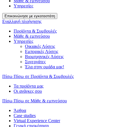
Μάθε & εμπνεύσου
Υπηρεσίες
Επικοινώνησε με εγκαταστάτη
Εναλλαγή πλοήγησης
Προϊόντα & Συμβουλές
Μάθε & εμπνεύσου
Υπηρεσίες
Οικιακές Λύσεις
Εμπορικές Λύσεις
Βιομηχανικές Λύσεις
Συνεργάτες
Έλα στην ομάδα μας!
Πίσω
Πίσω σε Προϊόντα & Συμβουλές
Τα προϊόντα μας
Οι ανάγκες σου
Πίσω
Πίσω σε Μάθε & εμπνεύσου
Άρθρα
Case studies
Virtual Experience Center
Γενική επισκόπηση