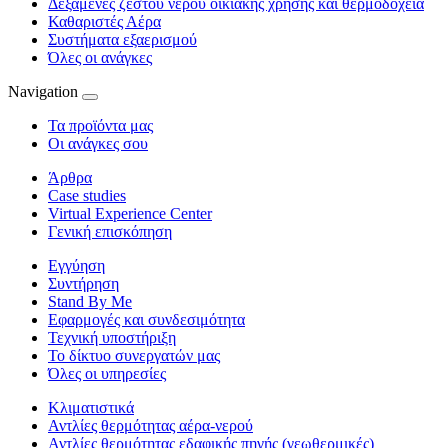
Δεξαμενές ζεστού νερού οικιακής χρήσης και θερμοδοχεία
Καθαριστές Αέρα
Συστήματα εξαερισμού
Όλες οι ανάγκες
Navigation
Τα προϊόντα μας
Οι ανάγκες σου
Άρθρα
Case studies
Virtual Experience Center
Γενική επισκόπηση
Εγγύηση
Συντήρηση
Stand By Me
Εφαρμογές και συνδεσιμότητα
Τεχνική υποστήριξη
Το δίκτυο συνεργατών μας
Όλες οι υπηρεσίες
Κλιματιστικά
Αντλίες θερμότητας αέρα-νερού
Αντλίες θερμότητας εδαφικής πηγής (γεωθερμικές)