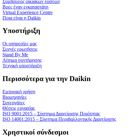
Σύμβουλος οικιακών λύσεων
Βρες έναν εγκαταστάτη
Virtual Experience Centre
Ποια είναι η Daikin
Υποστήριξη
Οι υπηρεσίες μας
Συχνές ερωτήσεις
Stand By Me
Αίτημα συντήρησης
Τεχνική υποστήριξη
Περισσότερα για την Daikin
Εμπορική χρήση
Βιομηχανίες
Συνεργάτες
Θέσεις εργασίας
ISO 9001:2015 – Σύστημα Διαχείρισης Ποιότητας
ISO 14001:2015 – Σύστημα Περιβαλλοντικής Διαχείρισης
Χρηστικοί σύνδεσμοι