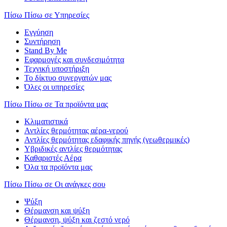
Πίσω
Πίσω σε Υπηρεσίες
Εγγύηση
Συντήρηση
Stand By Me
Εφαρμογές και συνδεσιμότητα
Τεχνική υποστήριξη
Το δίκτυο συνεργατών μας
Όλες οι υπηρεσίες
Πίσω
Πίσω σε Τα προϊόντα μας
Κλιματιστικά
Αντλίες θερμότητας αέρα-νερού
Αντλίες θερμότητας εδαφικής πηγής (γεωθερμικές)
Υβριδικές αντλίες θερμότητας
Καθαριστές Αέρα
Όλα τα προϊόντα μας
Πίσω
Πίσω σε Οι ανάγκες σου
Ψύξη
Θέρμανση και ψύξη
Θέρμανση, ψύξη και ζεστό νερό