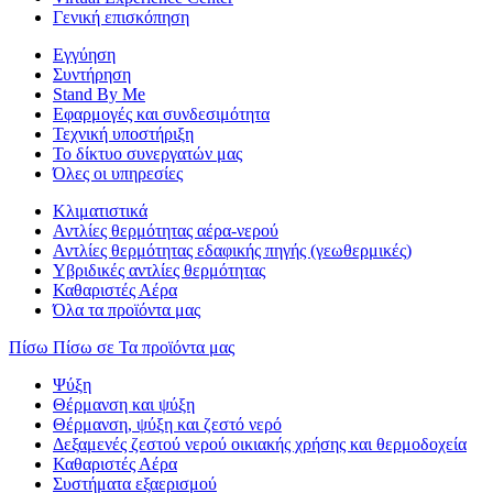
Γενική επισκόπηση
Εγγύηση
Συντήρηση
Stand By Me
Εφαρμογές και συνδεσιμότητα
Τεχνική υποστήριξη
Το δίκτυο συνεργατών μας
Όλες οι υπηρεσίες
Κλιματιστικά
Αντλίες θερμότητας αέρα-νερού
Αντλίες θερμότητας εδαφικής πηγής (γεωθερμικές)
Υβριδικές αντλίες θερμότητας
Καθαριστές Αέρα
Όλα τα προϊόντα μας
Πίσω
Πίσω σε Τα προϊόντα μας
Ψύξη
Θέρμανση και ψύξη
Θέρμανση, ψύξη και ζεστό νερό
Δεξαμενές ζεστού νερού οικιακής χρήσης και θερμοδοχεία
Καθαριστές Αέρα
Συστήματα εξαερισμού