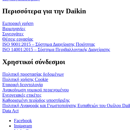
Περισσότερα για την Daikin
Εμπορική χρήση
Βιομηχανίες
Συνεργάτες
Θέσεις εργασίας
ISO 9001:2015 – Σύστημα Διαχείρισης Ποιότητας
ISO 14001:2015 – Σύστημα Περιβαλλοντικής Διαχείρισης
Χρηστικοί σύνδεσμοι
Πολιτική προστασίας δεδομένων
Πολιτική χρήσης Cookie
Εταιρική δεοντολογία
Ανακοίνωση νομικού περιεχομένου
Ενεργειακές ετικέτες
Καθορισμένη περίοδος υποστήριξης
Πολιτική Αναφοράς και Γνωστοποίησης Ευπαθειών του Ομίλου Dai
Data Act
Facebook
Instagram