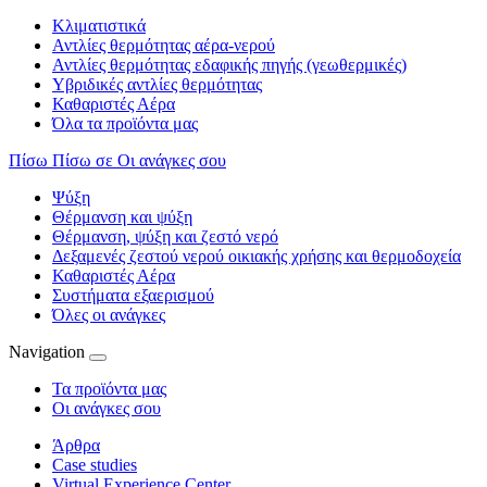
Κλιματιστικά
Αντλίες θερμότητας αέρα-νερού
Αντλίες θερμότητας εδαφικής πηγής (γεωθερμικές)
Υβριδικές αντλίες θερμότητας
Καθαριστές Αέρα
Όλα τα προϊόντα μας
Πίσω
Πίσω σε Οι ανάγκες σου
Ψύξη
Θέρμανση και ψύξη
Θέρμανση, ψύξη και ζεστό νερό
Δεξαμενές ζεστού νερού οικιακής χρήσης και θερμοδοχεία
Καθαριστές Αέρα
Συστήματα εξαερισμού
Όλες οι ανάγκες
Navigation
Τα προϊόντα μας
Οι ανάγκες σου
Άρθρα
Case studies
Virtual Experience Center