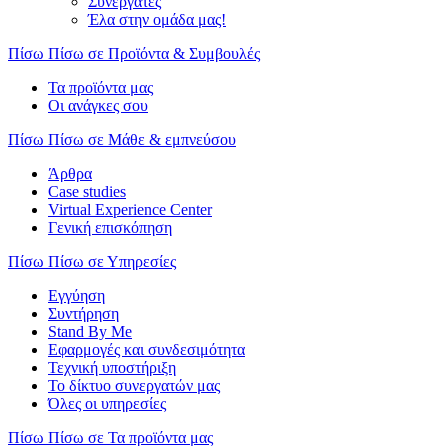
Συνεργάτες
Έλα στην ομάδα μας!
Πίσω
Πίσω σε Προϊόντα & Συμβουλές
Τα προϊόντα μας
Οι ανάγκες σου
Πίσω
Πίσω σε Μάθε & εμπνεύσου
Άρθρα
Case studies
Virtual Experience Center
Γενική επισκόπηση
Πίσω
Πίσω σε Υπηρεσίες
Εγγύηση
Συντήρηση
Stand By Me
Εφαρμογές και συνδεσιμότητα
Τεχνική υποστήριξη
Το δίκτυο συνεργατών μας
Όλες οι υπηρεσίες
Πίσω
Πίσω σε Τα προϊόντα μας