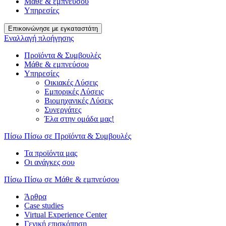
Μάθε & εμπνεύσου
Υπηρεσίες
Επικοινώνησε με εγκαταστάτη
Εναλλαγή πλοήγησης
Προϊόντα & Συμβουλές
Μάθε & εμπνεύσου
Υπηρεσίες
Οικιακές Λύσεις
Εμπορικές Λύσεις
Βιομηχανικές Λύσεις
Συνεργάτες
Έλα στην ομάδα μας!
Πίσω
Πίσω σε Προϊόντα & Συμβουλές
Τα προϊόντα μας
Οι ανάγκες σου
Πίσω
Πίσω σε Μάθε & εμπνεύσου
Άρθρα
Case studies
Virtual Experience Center
Γενική επισκόπηση