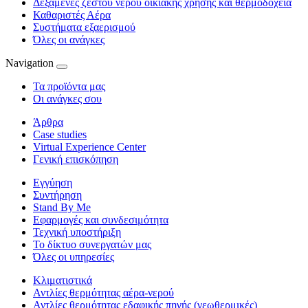
Δεξαμενές ζεστού νερού οικιακής χρήσης και θερμοδοχεία
Καθαριστές Αέρα
Συστήματα εξαερισμού
Όλες οι ανάγκες
Navigation
Τα προϊόντα μας
Οι ανάγκες σου
Άρθρα
Case studies
Virtual Experience Center
Γενική επισκόπηση
Εγγύηση
Συντήρηση
Stand By Me
Εφαρμογές και συνδεσιμότητα
Τεχνική υποστήριξη
Το δίκτυο συνεργατών μας
Όλες οι υπηρεσίες
Κλιματιστικά
Αντλίες θερμότητας αέρα-νερού
Αντλίες θερμότητας εδαφικής πηγής (γεωθερμικές)