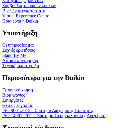
Κατηγορίες προϊόντων
Σύμβουλος οικιακών λύσεων
Βρες έναν εγκαταστάτη
Virtual Experience Centre
Ποια είναι η Daikin
Υποστήριξη
Οι υπηρεσίες μας
Συχνές ερωτήσεις
Stand By Me
Αίτημα συντήρησης
Τεχνική υποστήριξη
Περισσότερα για την Daikin
Εμπορική χρήση
Βιομηχανίες
Συνεργάτες
Θέσεις εργασίας
ISO 9001:2015 – Σύστημα Διαχείρισης Ποιότητας
ISO 14001:2015 – Σύστημα Περιβαλλοντικής Διαχείρισης
Χρηστικοί σύνδεσμοι