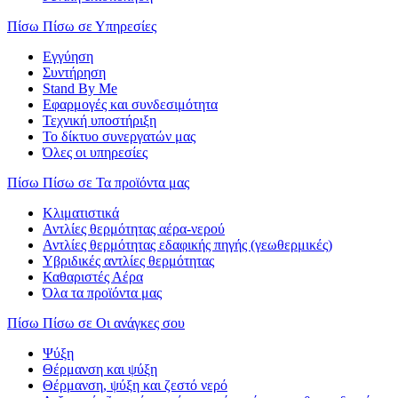
Πίσω
Πίσω σε Υπηρεσίες
Εγγύηση
Συντήρηση
Stand By Me
Εφαρμογές και συνδεσιμότητα
Τεχνική υποστήριξη
Το δίκτυο συνεργατών μας
Όλες οι υπηρεσίες
Πίσω
Πίσω σε Τα προϊόντα μας
Κλιματιστικά
Αντλίες θερμότητας αέρα-νερού
Αντλίες θερμότητας εδαφικής πηγής (γεωθερμικές)
Υβριδικές αντλίες θερμότητας
Καθαριστές Αέρα
Όλα τα προϊόντα μας
Πίσω
Πίσω σε Οι ανάγκες σου
Ψύξη
Θέρμανση και ψύξη
Θέρμανση, ψύξη και ζεστό νερό