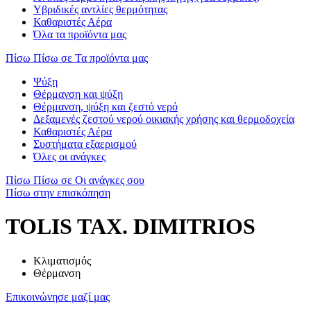
Υβριδικές αντλίες θερμότητας
Καθαριστές Αέρα
Όλα τα προϊόντα μας
Πίσω
Πίσω σε Τα προϊόντα μας
Ψύξη
Θέρμανση και ψύξη
Θέρμανση, ψύξη και ζεστό νερό
Δεξαμενές ζεστού νερού οικιακής χρήσης και θερμοδοχεία
Καθαριστές Αέρα
Συστήματα εξαερισμού
Όλες οι ανάγκες
Πίσω
Πίσω σε Οι ανάγκες σου
Πίσω στην επισκόπηση
TOLIS TAX. DIMITRIOS
Κλιματισμός
Θέρμανση
Επικοινώνησε μαζί μας