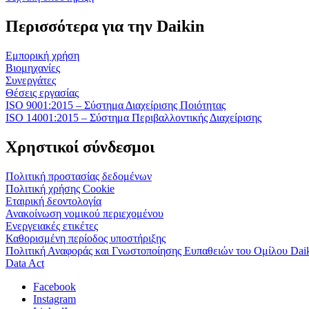
Περισσότερα για την Daikin
Εμπορική χρήση
Βιομηχανίες
Συνεργάτες
Θέσεις εργασίας
ISO 9001:2015 – Σύστημα Διαχείρισης Ποιότητας
ISO 14001:2015 – Σύστημα Περιβαλλοντικής Διαχείρισης
Χρηστικοί σύνδεσμοι
Πολιτική προστασίας δεδομένων
Πολιτική χρήσης Cookie
Εταιρική δεοντολογία
Ανακοίνωση νομικού περιεχομένου
Ενεργειακές ετικέτες
Καθορισμένη περίοδος υποστήριξης
Πολιτική Αναφοράς και Γνωστοποίησης Ευπαθειών του Ομίλου Dai
Data Act
Facebook
Instagram