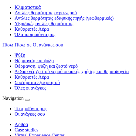
Κλιματιστικά
Αντλίες θερμότητας αέρα-νερού
Αντλίες θερμότητας εδαφικής πηγής (γεωθερμικές)
Υβριδικές αντλίες θερμότητας
Καθαριστές Αέρα
Όλα τα προϊόντα μας
Πίσω
Πίσω σε Οι ανάγκες σου
Ψύξη
Θέρμανση και ψύξη
Θέρμανση, ψύξη και ζεστό νερό
Δεξαμενές ζεστού νερού οικιακής χρήσης και θερμοδοχεία
Καθαριστές Αέρα
Συστήματα εξαερισμού
Όλες οι ανάγκες
Navigation
Τα προϊόντα μας
Οι ανάγκες σου
Άρθρα
Case studies
Virtual Experience Center