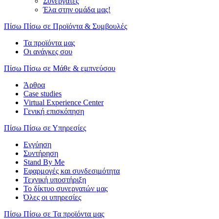
Συνεργάτες
Έλα στην ομάδα μας!
Πίσω
Πίσω σε Προϊόντα & Συμβουλές
Τα προϊόντα μας
Οι ανάγκες σου
Πίσω
Πίσω σε Μάθε & εμπνεύσου
Άρθρα
Case studies
Virtual Experience Center
Γενική επισκόπηση
Πίσω
Πίσω σε Υπηρεσίες
Εγγύηση
Συντήρηση
Stand By Me
Εφαρμογές και συνδεσιμότητα
Τεχνική υποστήριξη
Το δίκτυο συνεργατών μας
Όλες οι υπηρεσίες
Πίσω
Πίσω σε Τα προϊόντα μας