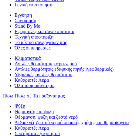
Γενική επισκόπηση
Εγγύηση
Συντήρηση
Stand By Me
Εφαρμογές και συνδεσιμότητα
Τεχνική υποστήριξη
Το δίκτυο συνεργατών μας
Όλες οι υπηρεσίες
Κλιματιστικά
Αντλίες θερμότητας αέρα-νερού
Αντλίες θερμότητας εδαφικής πηγής (γεωθερμικές)
Υβριδικές αντλίες θερμότητας
Καθαριστές Αέρα
Όλα τα προϊόντα μας
Πίσω
Πίσω σε Τα προϊόντα μας
Ψύξη
Θέρμανση και ψύξη
Θέρμανση, ψύξη και ζεστό νερό
Δεξαμενές ζεστού νερού οικιακής χρήσης και θερμοδοχεία
Καθαριστές Αέρα
Συστήματα εξαερισμού