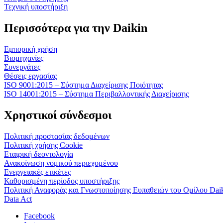
Τεχνική υποστήριξη
Περισσότερα για την Daikin
Εμπορική χρήση
Βιομηχανίες
Συνεργάτες
Θέσεις εργασίας
ISO 9001:2015 – Σύστημα Διαχείρισης Ποιότητας
ISO 14001:2015 – Σύστημα Περιβαλλοντικής Διαχείρισης
Χρηστικοί σύνδεσμοι
Πολιτική προστασίας δεδομένων
Πολιτική χρήσης Cookie
Εταιρική δεοντολογία
Ανακοίνωση νομικού περιεχομένου
Ενεργειακές ετικέτες
Καθορισμένη περίοδος υποστήριξης
Πολιτική Αναφοράς και Γνωστοποίησης Ευπαθειών του Ομίλου Dai
Data Act
Facebook