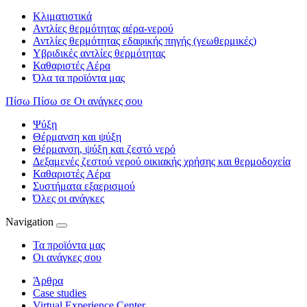
Κλιματιστικά
Αντλίες θερμότητας αέρα-νερού
Αντλίες θερμότητας εδαφικής πηγής (γεωθερμικές)
Υβριδικές αντλίες θερμότητας
Καθαριστές Αέρα
Όλα τα προϊόντα μας
Πίσω
Πίσω σε Οι ανάγκες σου
Ψύξη
Θέρμανση και ψύξη
Θέρμανση, ψύξη και ζεστό νερό
Δεξαμενές ζεστού νερού οικιακής χρήσης και θερμοδοχεία
Καθαριστές Αέρα
Συστήματα εξαερισμού
Όλες οι ανάγκες
Navigation
Τα προϊόντα μας
Οι ανάγκες σου
Άρθρα
Case studies
Virtual Experience Center