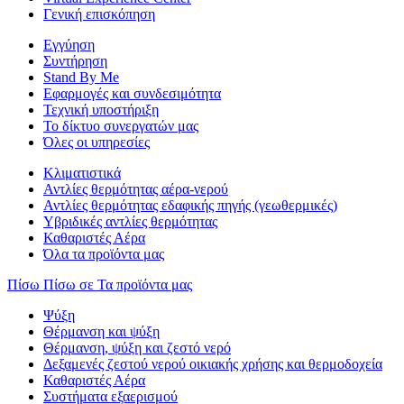
Γενική επισκόπηση
Εγγύηση
Συντήρηση
Stand By Me
Εφαρμογές και συνδεσιμότητα
Τεχνική υποστήριξη
Το δίκτυο συνεργατών μας
Όλες οι υπηρεσίες
Κλιματιστικά
Αντλίες θερμότητας αέρα-νερού
Αντλίες θερμότητας εδαφικής πηγής (γεωθερμικές)
Υβριδικές αντλίες θερμότητας
Καθαριστές Αέρα
Όλα τα προϊόντα μας
Πίσω
Πίσω σε Τα προϊόντα μας
Ψύξη
Θέρμανση και ψύξη
Θέρμανση, ψύξη και ζεστό νερό
Δεξαμενές ζεστού νερού οικιακής χρήσης και θερμοδοχεία
Καθαριστές Αέρα
Συστήματα εξαερισμού