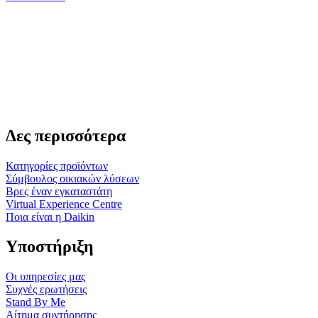
Δες περισσότερα
Κατηγορίες προϊόντων
Σύμβουλος οικιακών λύσεων
Βρες έναν εγκαταστάτη
Virtual Experience Centre
Ποια είναι η Daikin
Υποστήριξη
Οι υπηρεσίες μας
Συχνές ερωτήσεις
Stand By Me
Αίτημα συντήρησης