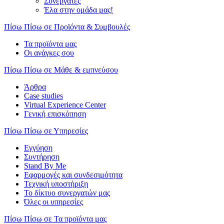
Συνεργάτες
Έλα στην ομάδα μας!
Πίσω
Πίσω σε Προϊόντα & Συμβουλές
Τα προϊόντα μας
Οι ανάγκες σου
Πίσω
Πίσω σε Μάθε & εμπνεύσου
Άρθρα
Case studies
Virtual Experience Center
Γενική επισκόπηση
Πίσω
Πίσω σε Υπηρεσίες
Εγγύηση
Συντήρηση
Stand By Me
Εφαρμογές και συνδεσιμότητα
Τεχνική υποστήριξη
Το δίκτυο συνεργατών μας
Όλες οι υπηρεσίες
Πίσω
Πίσω σε Τα προϊόντα μας