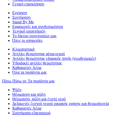
Γενική επισκόπηση
Εγγύηση
Συντήρηση
Stand By Me
Εφαρμογές και συνδεσιμότητα
Τεχνική υποστήριξη
Το δίκτυο συνεργατών μας
Όλες οι υπηρεσίες
Κλιματιστικά
Αντλίες θερμότητας αέρα-νερού
Αντλίες θερμότητας εδαφικής πηγής (γεωθερμικές)
Υβριδικές αντλίες θερμότητας
Καθαριστές Αέρα
Όλα τα προϊόντα μας
Πίσω
Πίσω σε Τα προϊόντα μας
Ψύξη
Θέρμανση και ψύξη
Θέρμανση, ψύξη και ζεστό νερό
Δεξαμενές ζεστού νερού οικιακής χρήσης και θερμοδοχεία
Καθαριστές Αέρα
Συστήματα εξαερισμού