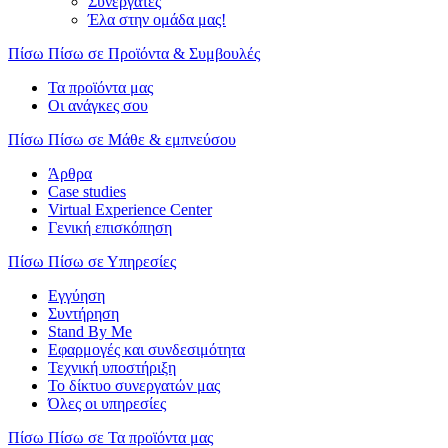
Συνεργάτες
Έλα στην ομάδα μας!
Πίσω
Πίσω σε Προϊόντα & Συμβουλές
Τα προϊόντα μας
Οι ανάγκες σου
Πίσω
Πίσω σε Μάθε & εμπνεύσου
Άρθρα
Case studies
Virtual Experience Center
Γενική επισκόπηση
Πίσω
Πίσω σε Υπηρεσίες
Εγγύηση
Συντήρηση
Stand By Me
Εφαρμογές και συνδεσιμότητα
Τεχνική υποστήριξη
Το δίκτυο συνεργατών μας
Όλες οι υπηρεσίες
Πίσω
Πίσω σε Τα προϊόντα μας