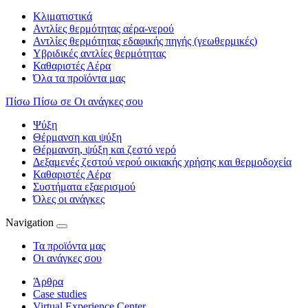
Κλιματιστικά
Αντλίες θερμότητας αέρα-νερού
Αντλίες θερμότητας εδαφικής πηγής (γεωθερμικές)
Υβριδικές αντλίες θερμότητας
Καθαριστές Αέρα
Όλα τα προϊόντα μας
Πίσω
Πίσω σε Οι ανάγκες σου
Ψύξη
Θέρμανση και ψύξη
Θέρμανση, ψύξη και ζεστό νερό
Δεξαμενές ζεστού νερού οικιακής χρήσης και θερμοδοχεία
Καθαριστές Αέρα
Συστήματα εξαερισμού
Όλες οι ανάγκες
Navigation
Τα προϊόντα μας
Οι ανάγκες σου
Άρθρα
Case studies
Virtual Experience Center