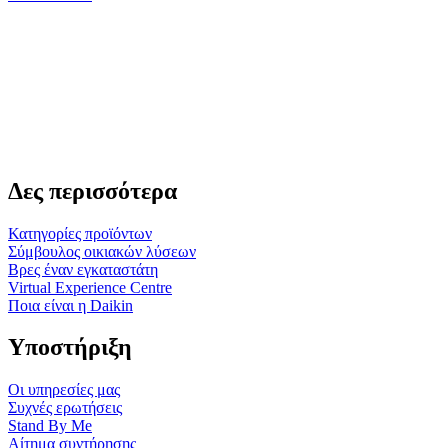
Δες περισσότερα
Κατηγορίες προϊόντων
Σύμβουλος οικιακών λύσεων
Βρες έναν εγκαταστάτη
Virtual Experience Centre
Ποια είναι η Daikin
Υποστήριξη
Οι υπηρεσίες μας
Συχνές ερωτήσεις
Stand By Me
Αίτημα συντήρησης