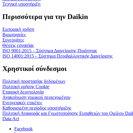
Τεχνική υποστήριξη
Περισσότερα για την Daikin
Εμπορική χρήση
Βιομηχανίες
Συνεργάτες
Θέσεις εργασίας
ISO 9001:2015 – Σύστημα Διαχείρισης Ποιότητας
ISO 14001:2015 – Σύστημα Περιβαλλοντικής Διαχείρισης
Χρηστικοί σύνδεσμοι
Πολιτική προστασίας δεδομένων
Πολιτική χρήσης Cookie
Εταιρική δεοντολογία
Ανακοίνωση νομικού περιεχομένου
Ενεργειακές ετικέτες
Καθορισμένη περίοδος υποστήριξης
Πολιτική Αναφοράς και Γνωστοποίησης Ευπαθειών του Ομίλου Dai
Data Act
Facebook