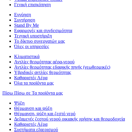
Γενική επισκόπηση
Εγγύηση
Συντήρηση
Stand By Me
Εφαρμογές και συνδεσιμότητα
Τεχνική υποστήριξη
Το δίκτυο συνεργατών μας
Όλες οι υπηρεσίες
Κλιματιστικά
Αντλίες θερμότητας αέρα-νερού
Αντλίες θερμότητας εδαφικής πηγής (γεωθερμικές)
Υβριδικές αντλίες θερμότητας
Καθαριστές Αέρα
Όλα τα προϊόντα μας
Πίσω
Πίσω σε Τα προϊόντα μας
Ψύξη
Θέρμανση και ψύξη
Θέρμανση, ψύξη και ζεστό νερό
Δεξαμενές ζεστού νερού οικιακής χρήσης και θερμοδοχεία
Καθαριστές Αέρα
Συστήματα εξαερισμού