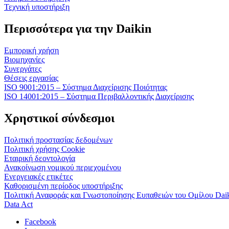
Τεχνική υποστήριξη
Περισσότερα για την Daikin
Εμπορική χρήση
Βιομηχανίες
Συνεργάτες
Θέσεις εργασίας
ISO 9001:2015 – Σύστημα Διαχείρισης Ποιότητας
ISO 14001:2015 – Σύστημα Περιβαλλοντικής Διαχείρισης
Χρηστικοί σύνδεσμοι
Πολιτική προστασίας δεδομένων
Πολιτική χρήσης Cookie
Εταιρική δεοντολογία
Ανακοίνωση νομικού περιεχομένου
Ενεργειακές ετικέτες
Καθορισμένη περίοδος υποστήριξης
Πολιτική Αναφοράς και Γνωστοποίησης Ευπαθειών του Ομίλου Dai
Data Act
Facebook