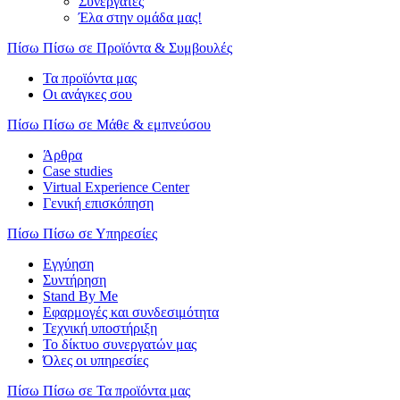
Συνεργάτες
Έλα στην ομάδα μας!
Πίσω
Πίσω σε Προϊόντα & Συμβουλές
Τα προϊόντα μας
Οι ανάγκες σου
Πίσω
Πίσω σε Μάθε & εμπνεύσου
Άρθρα
Case studies
Virtual Experience Center
Γενική επισκόπηση
Πίσω
Πίσω σε Υπηρεσίες
Εγγύηση
Συντήρηση
Stand By Me
Εφαρμογές και συνδεσιμότητα
Τεχνική υποστήριξη
Το δίκτυο συνεργατών μας
Όλες οι υπηρεσίες
Πίσω
Πίσω σε Τα προϊόντα μας