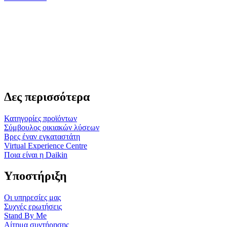
Δες περισσότερα
Κατηγορίες προϊόντων
Σύμβουλος οικιακών λύσεων
Βρες έναν εγκαταστάτη
Virtual Experience Centre
Ποια είναι η Daikin
Υποστήριξη
Οι υπηρεσίες μας
Συχνές ερωτήσεις
Stand By Me
Αίτημα συντήρησης