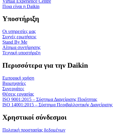
Virtual Experience Centre
Ποια είναι η Daikin
Υποστήριξη
Οι υπηρεσίες μας
Συχνές ερωτήσεις
Stand By Me
Αίτημα συντήρησης
Τεχνική υποστήριξη
Περισσότερα για την Daikin
Εμπορική χρήση
Βιομηχανίες
Συνεργάτες
Θέσεις εργασίας
ISO 9001:2015 – Σύστημα Διαχείρισης Ποιότητας
ISO 14001:2015 – Σύστημα Περιβαλλοντικής Διαχείρισης
Χρηστικοί σύνδεσμοι
Πολιτική προστασίας δεδομένων