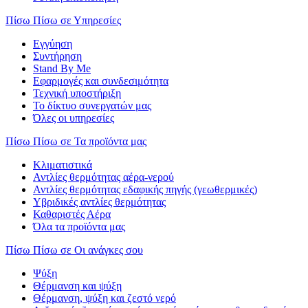
Πίσω
Πίσω σε Υπηρεσίες
Εγγύηση
Συντήρηση
Stand By Me
Εφαρμογές και συνδεσιμότητα
Τεχνική υποστήριξη
Το δίκτυο συνεργατών μας
Όλες οι υπηρεσίες
Πίσω
Πίσω σε Τα προϊόντα μας
Κλιματιστικά
Αντλίες θερμότητας αέρα-νερού
Αντλίες θερμότητας εδαφικής πηγής (γεωθερμικές)
Υβριδικές αντλίες θερμότητας
Καθαριστές Αέρα
Όλα τα προϊόντα μας
Πίσω
Πίσω σε Οι ανάγκες σου
Ψύξη
Θέρμανση και ψύξη
Θέρμανση, ψύξη και ζεστό νερό