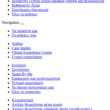
Δεξαμενές ζεστού νερού οικιακής χρήσης και θερμοδοχεία
Καθαριστές Αέρα
Συστήματα εξαερισμού
Όλες οι ανάγκες
Navigation
Τα προϊόντα μας
Οι ανάγκες σου
Άρθρα
Case studies
Virtual Experience Center
Γενική επισκόπηση
Εγγύηση
Συντήρηση
Stand By Me
Εφαρμογές και συνδεσιμότητα
Τεχνική υποστήριξη
Το δίκτυο συνεργατών μας
Όλες οι υπηρεσίες
Κλιματιστικά
Αντλίες θερμότητας αέρα-νερού
Αντλίες θερμότητας εδαφικής πηγής (γεωθερμικές)