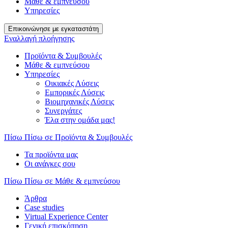
Μάθε & εμπνεύσου
Υπηρεσίες
Επικοινώνησε με εγκαταστάτη
Εναλλαγή πλοήγησης
Προϊόντα & Συμβουλές
Μάθε & εμπνεύσου
Υπηρεσίες
Οικιακές Λύσεις
Εμπορικές Λύσεις
Βιομηχανικές Λύσεις
Συνεργάτες
Έλα στην ομάδα μας!
Πίσω
Πίσω σε Προϊόντα & Συμβουλές
Τα προϊόντα μας
Οι ανάγκες σου
Πίσω
Πίσω σε Μάθε & εμπνεύσου
Άρθρα
Case studies
Virtual Experience Center
Γενική επισκόπηση