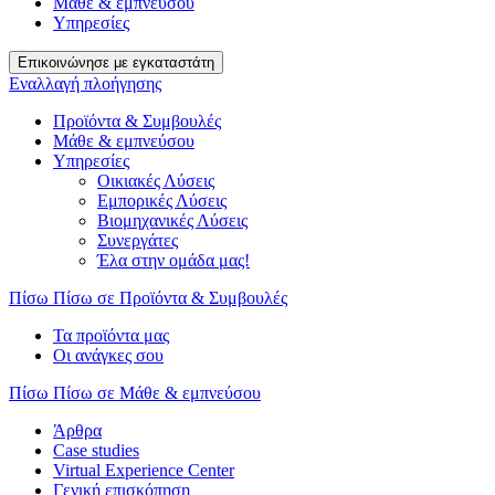
Μάθε & εμπνεύσου
Υπηρεσίες
Επικοινώνησε με εγκαταστάτη
Εναλλαγή πλοήγησης
Προϊόντα & Συμβουλές
Μάθε & εμπνεύσου
Υπηρεσίες
Οικιακές Λύσεις
Εμπορικές Λύσεις
Βιομηχανικές Λύσεις
Συνεργάτες
Έλα στην ομάδα μας!
Πίσω
Πίσω σε Προϊόντα & Συμβουλές
Τα προϊόντα μας
Οι ανάγκες σου
Πίσω
Πίσω σε Μάθε & εμπνεύσου
Άρθρα
Case studies
Virtual Experience Center
Γενική επισκόπηση