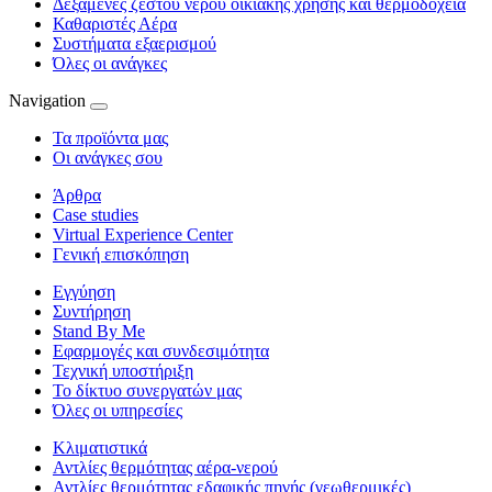
Δεξαμενές ζεστού νερού οικιακής χρήσης και θερμοδοχεία
Καθαριστές Αέρα
Συστήματα εξαερισμού
Όλες οι ανάγκες
Navigation
Τα προϊόντα μας
Οι ανάγκες σου
Άρθρα
Case studies
Virtual Experience Center
Γενική επισκόπηση
Εγγύηση
Συντήρηση
Stand By Me
Εφαρμογές και συνδεσιμότητα
Τεχνική υποστήριξη
Το δίκτυο συνεργατών μας
Όλες οι υπηρεσίες
Κλιματιστικά
Αντλίες θερμότητας αέρα-νερού
Αντλίες θερμότητας εδαφικής πηγής (γεωθερμικές)