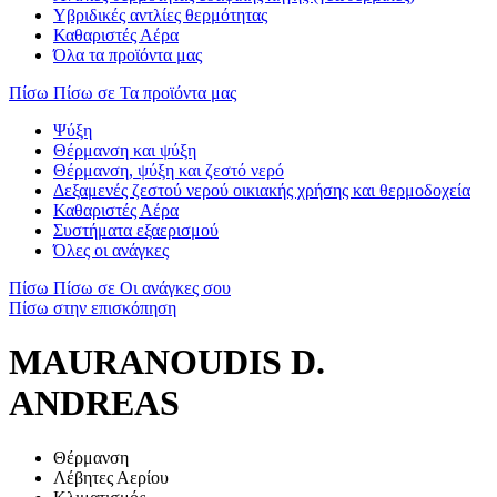
Υβριδικές αντλίες θερμότητας
Καθαριστές Αέρα
Όλα τα προϊόντα μας
Πίσω
Πίσω σε Τα προϊόντα μας
Ψύξη
Θέρμανση και ψύξη
Θέρμανση, ψύξη και ζεστό νερό
Δεξαμενές ζεστού νερού οικιακής χρήσης και θερμοδοχεία
Καθαριστές Αέρα
Συστήματα εξαερισμού
Όλες οι ανάγκες
Πίσω
Πίσω σε Οι ανάγκες σου
Πίσω στην επισκόπηση
MAURANOUDIS D.
ANDREAS
Θέρμανση
Λέβητες Αερίου