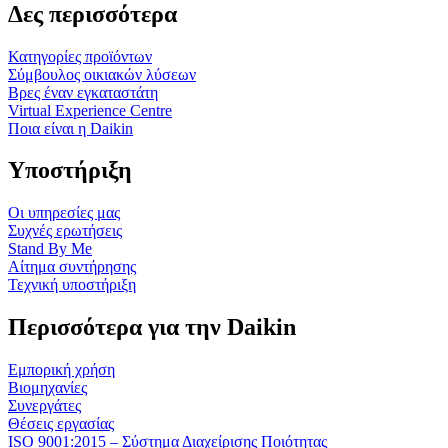
Δες περισσότερα
Κατηγορίες προϊόντων
Σύμβουλος οικιακών λύσεων
Βρες έναν εγκαταστάτη
Virtual Experience Centre
Ποια είναι η Daikin
Υποστήριξη
Οι υπηρεσίες μας
Συχνές ερωτήσεις
Stand By Me
Αίτημα συντήρησης
Τεχνική υποστήριξη
Περισσότερα για την Daikin
Εμπορική χρήση
Βιομηχανίες
Συνεργάτες
Θέσεις εργασίας
ISO 9001:2015 – Σύστημα Διαχείρισης Ποιότητας