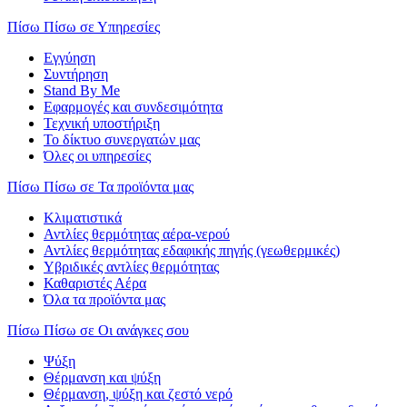
Πίσω
Πίσω σε Υπηρεσίες
Εγγύηση
Συντήρηση
Stand By Me
Εφαρμογές και συνδεσιμότητα
Τεχνική υποστήριξη
Το δίκτυο συνεργατών μας
Όλες οι υπηρεσίες
Πίσω
Πίσω σε Τα προϊόντα μας
Κλιματιστικά
Αντλίες θερμότητας αέρα-νερού
Αντλίες θερμότητας εδαφικής πηγής (γεωθερμικές)
Υβριδικές αντλίες θερμότητας
Καθαριστές Αέρα
Όλα τα προϊόντα μας
Πίσω
Πίσω σε Οι ανάγκες σου
Ψύξη
Θέρμανση και ψύξη
Θέρμανση, ψύξη και ζεστό νερό