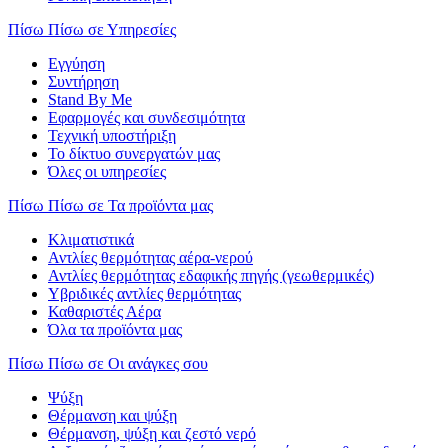
Πίσω
Πίσω σε Υπηρεσίες
Εγγύηση
Συντήρηση
Stand By Me
Εφαρμογές και συνδεσιμότητα
Τεχνική υποστήριξη
Το δίκτυο συνεργατών μας
Όλες οι υπηρεσίες
Πίσω
Πίσω σε Τα προϊόντα μας
Κλιματιστικά
Αντλίες θερμότητας αέρα-νερού
Αντλίες θερμότητας εδαφικής πηγής (γεωθερμικές)
Υβριδικές αντλίες θερμότητας
Καθαριστές Αέρα
Όλα τα προϊόντα μας
Πίσω
Πίσω σε Οι ανάγκες σου
Ψύξη
Θέρμανση και ψύξη
Θέρμανση, ψύξη και ζεστό νερό