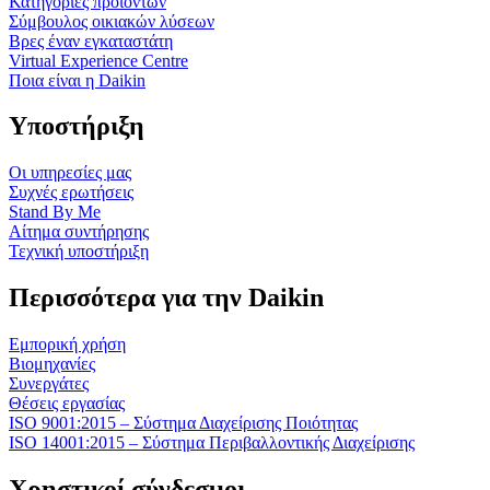
Κατηγορίες προϊόντων
Σύμβουλος οικιακών λύσεων
Βρες έναν εγκαταστάτη
Virtual Experience Centre
Ποια είναι η Daikin
Υποστήριξη
Οι υπηρεσίες μας
Συχνές ερωτήσεις
Stand By Me
Αίτημα συντήρησης
Τεχνική υποστήριξη
Περισσότερα για την Daikin
Εμπορική χρήση
Βιομηχανίες
Συνεργάτες
Θέσεις εργασίας
ISO 9001:2015 – Σύστημα Διαχείρισης Ποιότητας
ISO 14001:2015 – Σύστημα Περιβαλλοντικής Διαχείρισης
Χρηστικοί σύνδεσμοι