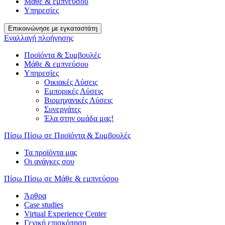
Μάθε & εμπνεύσου
Υπηρεσίες
Επικοινώνησε με εγκαταστάτη
Εναλλαγή πλοήγησης
Προϊόντα & Συμβουλές
Μάθε & εμπνεύσου
Υπηρεσίες
Οικιακές Λύσεις
Εμπορικές Λύσεις
Βιομηχανικές Λύσεις
Συνεργάτες
Έλα στην ομάδα μας!
Πίσω
Πίσω σε Προϊόντα & Συμβουλές
Τα προϊόντα μας
Οι ανάγκες σου
Πίσω
Πίσω σε Μάθε & εμπνεύσου
Άρθρα
Case studies
Virtual Experience Center
Γενική επισκόπηση