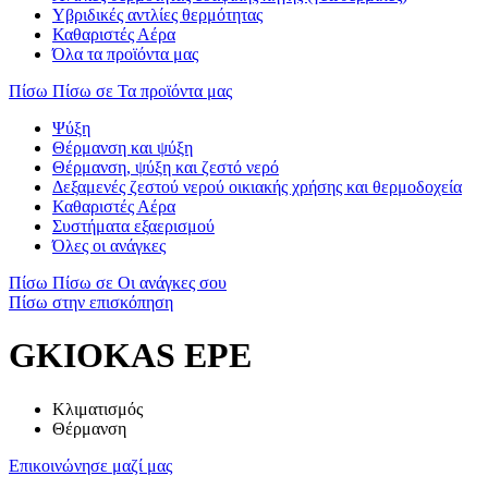
Υβριδικές αντλίες θερμότητας
Καθαριστές Αέρα
Όλα τα προϊόντα μας
Πίσω
Πίσω σε Τα προϊόντα μας
Ψύξη
Θέρμανση και ψύξη
Θέρμανση, ψύξη και ζεστό νερό
Δεξαμενές ζεστού νερού οικιακής χρήσης και θερμοδοχεία
Καθαριστές Αέρα
Συστήματα εξαερισμού
Όλες οι ανάγκες
Πίσω
Πίσω σε Οι ανάγκες σου
Πίσω στην επισκόπηση
GKIOKAS EPE
Κλιματισμός
Θέρμανση
Επικοινώνησε μαζί μας