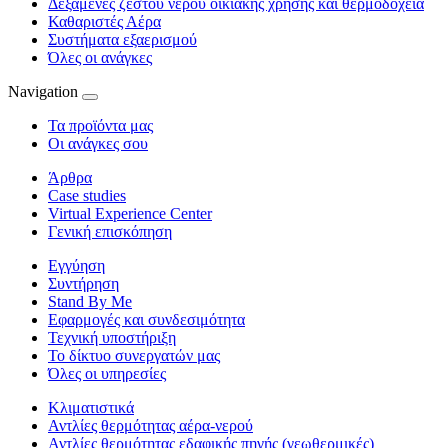
Δεξαμενές ζεστού νερού οικιακής χρήσης και θερμοδοχεία
Καθαριστές Αέρα
Συστήματα εξαερισμού
Όλες οι ανάγκες
Navigation
Τα προϊόντα μας
Οι ανάγκες σου
Άρθρα
Case studies
Virtual Experience Center
Γενική επισκόπηση
Εγγύηση
Συντήρηση
Stand By Me
Εφαρμογές και συνδεσιμότητα
Τεχνική υποστήριξη
Το δίκτυο συνεργατών μας
Όλες οι υπηρεσίες
Κλιματιστικά
Αντλίες θερμότητας αέρα-νερού
Αντλίες θερμότητας εδαφικής πηγής (γεωθερμικές)