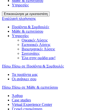
Μάθε & εμπνεύσου
Υπηρεσίες
Επικοινώνησε με εγκαταστάτη
Εναλλαγή πλοήγησης
Προϊόντα & Συμβουλές
Μάθε & εμπνεύσου
Υπηρεσίες
Οικιακές Λύσεις
Εμπορικές Λύσεις
Βιομηχανικές Λύσεις
Συνεργάτες
Έλα στην ομάδα μας!
Πίσω
Πίσω σε Προϊόντα & Συμβουλές
Τα προϊόντα μας
Οι ανάγκες σου
Πίσω
Πίσω σε Μάθε & εμπνεύσου
Άρθρα
Case studies
Virtual Experience Center
Γενική επισκόπηση