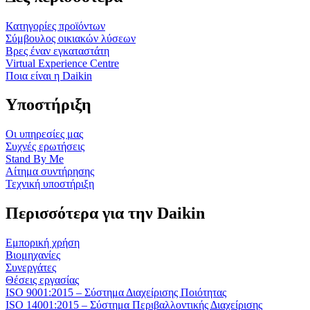
Κατηγορίες προϊόντων
Σύμβουλος οικιακών λύσεων
Βρες έναν εγκαταστάτη
Virtual Experience Centre
Ποια είναι η Daikin
Υποστήριξη
Οι υπηρεσίες μας
Συχνές ερωτήσεις
Stand By Me
Αίτημα συντήρησης
Τεχνική υποστήριξη
Περισσότερα για την Daikin
Εμπορική χρήση
Βιομηχανίες
Συνεργάτες
Θέσεις εργασίας
ISO 9001:2015 – Σύστημα Διαχείρισης Ποιότητας
ISO 14001:2015 – Σύστημα Περιβαλλοντικής Διαχείρισης