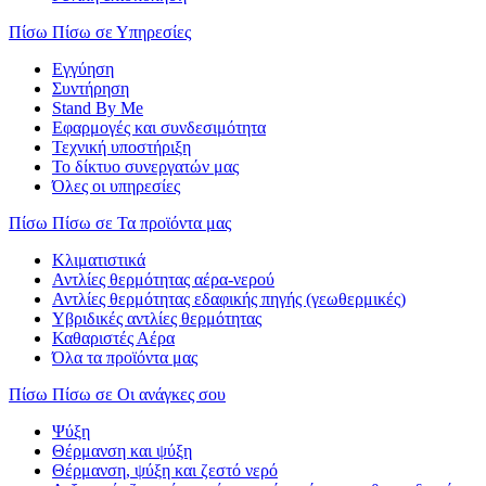
Πίσω
Πίσω σε Υπηρεσίες
Εγγύηση
Συντήρηση
Stand By Me
Εφαρμογές και συνδεσιμότητα
Τεχνική υποστήριξη
Το δίκτυο συνεργατών μας
Όλες οι υπηρεσίες
Πίσω
Πίσω σε Τα προϊόντα μας
Κλιματιστικά
Αντλίες θερμότητας αέρα-νερού
Αντλίες θερμότητας εδαφικής πηγής (γεωθερμικές)
Υβριδικές αντλίες θερμότητας
Καθαριστές Αέρα
Όλα τα προϊόντα μας
Πίσω
Πίσω σε Οι ανάγκες σου
Ψύξη
Θέρμανση και ψύξη
Θέρμανση, ψύξη και ζεστό νερό