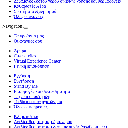
Δεξαμενές ζεστού νερού οικιακής χρήσης και θερμοδοχεία
Καθαριστές Αέρα
Συστήματα εξαερισμού
Όλες οι ανάγκες
Navigation
Τα προϊόντα μας
Οι ανάγκες σου
Άρθρα
Case studies
Virtual Experience Center
Γενική επισκόπηση
Εγγύηση
Συντήρηση
Stand By Me
Εφαρμογές και συνδεσιμότητα
Τεχνική υποστήριξη
Το δίκτυο συνεργατών μας
Όλες οι υπηρεσίες
Κλιματιστικά
Αντλίες θερμότητας αέρα-νερού
Αντλίες θερμότητας εδαφικής πηγής (γεωθερμικές)