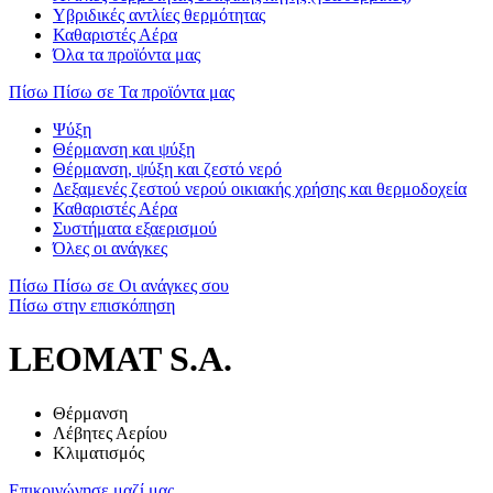
Υβριδικές αντλίες θερμότητας
Καθαριστές Αέρα
Όλα τα προϊόντα μας
Πίσω
Πίσω σε Τα προϊόντα μας
Ψύξη
Θέρμανση και ψύξη
Θέρμανση, ψύξη και ζεστό νερό
Δεξαμενές ζεστού νερού οικιακής χρήσης και θερμοδοχεία
Καθαριστές Αέρα
Συστήματα εξαερισμού
Όλες οι ανάγκες
Πίσω
Πίσω σε Οι ανάγκες σου
Πίσω στην επισκόπηση
LEOMAT S.A.
Θέρμανση
Λέβητες Αερίου
Κλιματισμός
Επικοινώνησε μαζί μας