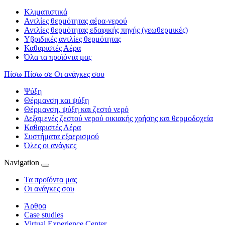
Κλιματιστικά
Αντλίες θερμότητας αέρα-νερού
Αντλίες θερμότητας εδαφικής πηγής (γεωθερμικές)
Υβριδικές αντλίες θερμότητας
Καθαριστές Αέρα
Όλα τα προϊόντα μας
Πίσω
Πίσω σε Οι ανάγκες σου
Ψύξη
Θέρμανση και ψύξη
Θέρμανση, ψύξη και ζεστό νερό
Δεξαμενές ζεστού νερού οικιακής χρήσης και θερμοδοχεία
Καθαριστές Αέρα
Συστήματα εξαερισμού
Όλες οι ανάγκες
Navigation
Τα προϊόντα μας
Οι ανάγκες σου
Άρθρα
Case studies
Virtual Experience Center