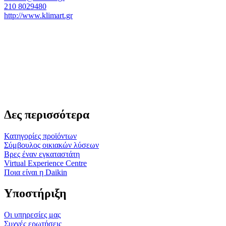
210 8029480
http://www.klimart.gr
Δες περισσότερα
Κατηγορίες προϊόντων
Σύμβουλος οικιακών λύσεων
Βρες έναν εγκαταστάτη
Virtual Experience Centre
Ποια είναι η Daikin
Υποστήριξη
Οι υπηρεσίες μας
Συχνές ερωτήσεις