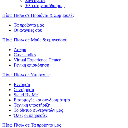
Συνεργάτες
Έλα στην ομάδα μας!
Πίσω
Πίσω σε Προϊόντα & Συμβουλές
Τα προϊόντα μας
Οι ανάγκες σου
Πίσω
Πίσω σε Μάθε & εμπνεύσου
Άρθρα
Case studies
Virtual Experience Center
Γενική επισκόπηση
Πίσω
Πίσω σε Υπηρεσίες
Εγγύηση
Συντήρηση
Stand By Me
Εφαρμογές και συνδεσιμότητα
Τεχνική υποστήριξη
Το δίκτυο συνεργατών μας
Όλες οι υπηρεσίες
Πίσω
Πίσω σε Τα προϊόντα μας