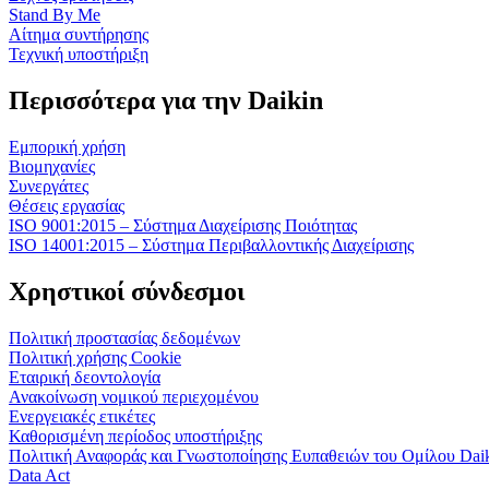
Stand By Me
Αίτημα συντήρησης
Τεχνική υποστήριξη
Περισσότερα για την Daikin
Εμπορική χρήση
Βιομηχανίες
Συνεργάτες
Θέσεις εργασίας
ISO 9001:2015 – Σύστημα Διαχείρισης Ποιότητας
ISO 14001:2015 – Σύστημα Περιβαλλοντικής Διαχείρισης
Χρηστικοί σύνδεσμοι
Πολιτική προστασίας δεδομένων
Πολιτική χρήσης Cookie
Εταιρική δεοντολογία
Ανακοίνωση νομικού περιεχομένου
Ενεργειακές ετικέτες
Καθορισμένη περίοδος υποστήριξης
Πολιτική Αναφοράς και Γνωστοποίησης Ευπαθειών του Ομίλου Dai
Data Act