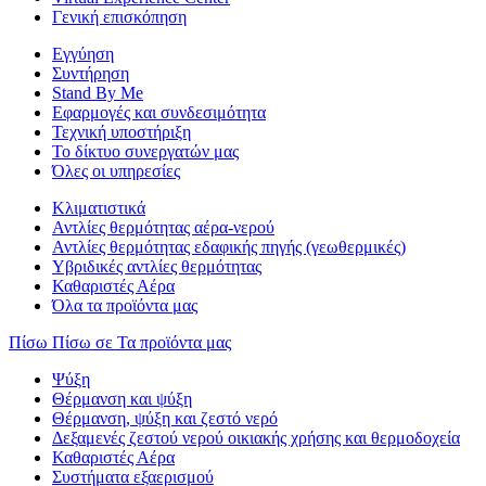
Γενική επισκόπηση
Εγγύηση
Συντήρηση
Stand By Me
Εφαρμογές και συνδεσιμότητα
Τεχνική υποστήριξη
Το δίκτυο συνεργατών μας
Όλες οι υπηρεσίες
Κλιματιστικά
Αντλίες θερμότητας αέρα-νερού
Αντλίες θερμότητας εδαφικής πηγής (γεωθερμικές)
Υβριδικές αντλίες θερμότητας
Καθαριστές Αέρα
Όλα τα προϊόντα μας
Πίσω
Πίσω σε Τα προϊόντα μας
Ψύξη
Θέρμανση και ψύξη
Θέρμανση, ψύξη και ζεστό νερό
Δεξαμενές ζεστού νερού οικιακής χρήσης και θερμοδοχεία
Καθαριστές Αέρα
Συστήματα εξαερισμού