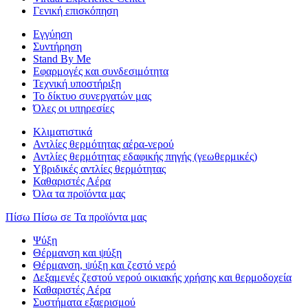
Γενική επισκόπηση
Εγγύηση
Συντήρηση
Stand By Me
Εφαρμογές και συνδεσιμότητα
Τεχνική υποστήριξη
Το δίκτυο συνεργατών μας
Όλες οι υπηρεσίες
Κλιματιστικά
Αντλίες θερμότητας αέρα-νερού
Αντλίες θερμότητας εδαφικής πηγής (γεωθερμικές)
Υβριδικές αντλίες θερμότητας
Καθαριστές Αέρα
Όλα τα προϊόντα μας
Πίσω
Πίσω σε Τα προϊόντα μας
Ψύξη
Θέρμανση και ψύξη
Θέρμανση, ψύξη και ζεστό νερό
Δεξαμενές ζεστού νερού οικιακής χρήσης και θερμοδοχεία
Καθαριστές Αέρα
Συστήματα εξαερισμού