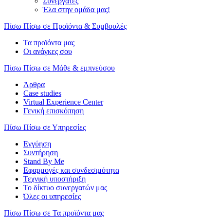
Συνεργάτες
Έλα στην ομάδα μας!
Πίσω
Πίσω σε Προϊόντα & Συμβουλές
Τα προϊόντα μας
Οι ανάγκες σου
Πίσω
Πίσω σε Μάθε & εμπνεύσου
Άρθρα
Case studies
Virtual Experience Center
Γενική επισκόπηση
Πίσω
Πίσω σε Υπηρεσίες
Εγγύηση
Συντήρηση
Stand By Me
Εφαρμογές και συνδεσιμότητα
Τεχνική υποστήριξη
Το δίκτυο συνεργατών μας
Όλες οι υπηρεσίες
Πίσω
Πίσω σε Τα προϊόντα μας