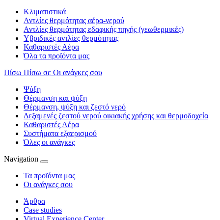
Κλιματιστικά
Αντλίες θερμότητας αέρα-νερού
Αντλίες θερμότητας εδαφικής πηγής (γεωθερμικές)
Υβριδικές αντλίες θερμότητας
Καθαριστές Αέρα
Όλα τα προϊόντα μας
Πίσω
Πίσω σε Οι ανάγκες σου
Ψύξη
Θέρμανση και ψύξη
Θέρμανση, ψύξη και ζεστό νερό
Δεξαμενές ζεστού νερού οικιακής χρήσης και θερμοδοχεία
Καθαριστές Αέρα
Συστήματα εξαερισμού
Όλες οι ανάγκες
Navigation
Τα προϊόντα μας
Οι ανάγκες σου
Άρθρα
Case studies
Virtual Experience Center