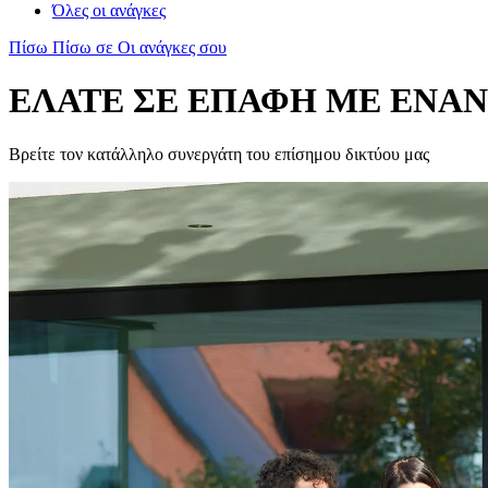
Όλες οι ανάγκες
Πίσω
Πίσω σε Οι ανάγκες σου
ΕΛΑΤΕ ΣΕ ΕΠΑΦΗ ΜΕ ENAN
Βρείτε τον κατάλληλο συνεργάτη του επίσημου δικτύου μας