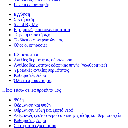
Γενική επισκόπηση
Εγγύηση
Συντήρηση
Stand By Me
Εφαρμογές και συνδεσιμότητα
Τεχνική υποστήριξη
Το δίκτυο συνεργατών μας
Όλες οι υπηρεσίες
Κλιματιστικά
Αντλίες θερμότητας αέρα-νερού
Αντλίες θερμότητας εδαφικής πηγής (γεωθερμικές)
Υβριδικές αντλίες θερμότητας
Καθαριστές Αέρα
Όλα τα προϊόντα μας
Πίσω
Πίσω σε Τα προϊόντα μας
Ψύξη
Θέρμανση και ψύξη
Θέρμανση, ψύξη και ζεστό νερό
Δεξαμενές ζεστού νερού οικιακής χρήσης και θερμοδοχεία
Καθαριστές Αέρα
Συστήματα εξαερισμού