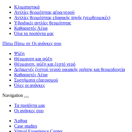
Κλιματιστικά
Αντλίες θερμότητας αέρα-νερού
Αντλίες θερμότητας εδαφικής πηγής (γεωθερμικές)
Υβριδικές αντλίες θερμότητας
Καθαριστές Αέρα
Όλα τα προϊόντα μας
Πίσω
Πίσω σε Οι ανάγκες σου
Ψύξη
Θέρμανση και ψύξη
Θέρμανση, ψύξη και ζεστό νερό
Δεξαμενές ζεστού νερού οικιακής χρήσης και θερμοδοχεία
Καθαριστές Αέρα
Συστήματα εξαερισμού
Όλες οι ανάγκες
Navigation
Τα προϊόντα μας
Οι ανάγκες σου
Άρθρα
Case studies
Virtual Experience Center