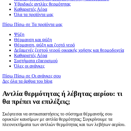
Υβριδικές αντλίες θερμότητας
Καθαριστές Αέρα
Όλα τα προϊόντα μας
Πίσω
Πίσω σε Τα προϊόντα μας
Ψύξη
Θέρμανση και ψύξη
Θέρμανση, ψύξη και ζεστό νερό
Δεξαμενές ζεστού νερού οικιακής χρήσης και θερμοδοχεία
Καθαριστές Αέρα
Συστήματα εξαερισμού
Όλες οι ανάγκες
Πίσω
Πίσω σε Οι ανάγκες σου
Δες όλα τα άρθρα του blog
Αντλία θερμότητας ή λέβητας αερίου: τι
θα πρέπει να επιλέξεις;
Σκέφτεσαι να αντικαταστήσεις το σύστημα θέρμανσής σου
ορυκτών καυσίμων με αντλία θερμότητας; Συγκρίνουμε τα
πλεονεκτήματα των αντλιών θερμότητας και των λεβήτων αερίου.