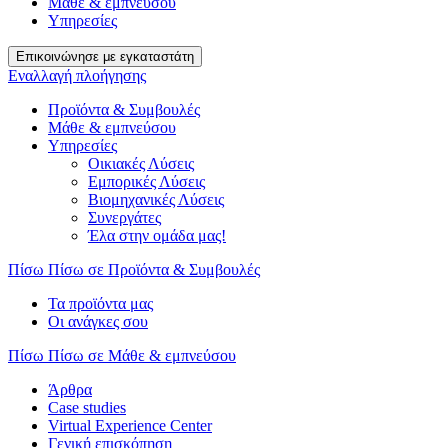
Μάθε & εμπνεύσου
Υπηρεσίες
Επικοινώνησε με εγκαταστάτη
Εναλλαγή πλοήγησης
Προϊόντα & Συμβουλές
Μάθε & εμπνεύσου
Υπηρεσίες
Οικιακές Λύσεις
Εμπορικές Λύσεις
Βιομηχανικές Λύσεις
Συνεργάτες
Έλα στην ομάδα μας!
Πίσω
Πίσω σε Προϊόντα & Συμβουλές
Τα προϊόντα μας
Οι ανάγκες σου
Πίσω
Πίσω σε Μάθε & εμπνεύσου
Άρθρα
Case studies
Virtual Experience Center
Γενική επισκόπηση