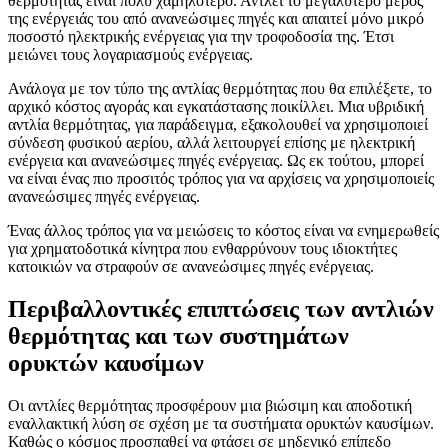
θερμότητας είναι πολύ χαμηλότερο. Αντλεί το μεγαλύτερο μέρος
της ενέργειάς του από ανανεώσιμες πηγές και απαιτεί μόνο μικρό
ποσοστό ηλεκτρικής ενέργειας για την τροφοδοσία της. Έτσι
μειώνει τους λογαριασμούς ενέργειας.
Ανάλογα με τον τύπο της αντλίας θερμότητας που θα επιλέξετε, το
αρχικό κόστος αγοράς και εγκατάστασης ποικίλλει. Μια υβριδική
αντλία θερμότητας, για παράδειγμα, εξακολουθεί να χρησιμοποιεί
σύνδεση φυσικού αερίου, αλλά λειτουργεί επίσης με ηλεκτρική
ενέργεια και ανανεώσιμες πηγές ενέργειας. Ως εκ τούτου, μπορεί
να είναι ένας πιο προσιτός τρόπος για να αρχίσεις να χρησιμοποιείς
ανανεώσιμες πηγές ενέργειας.
Ένας άλλος τρόπος για να μειώσεις το κόστος είναι να ενημερωθείς
για χρηματοδοτικά κίνητρα που ενθαρρύνουν τους ιδιοκτήτες
κατοικιών να στραφούν σε ανανεώσιμες πηγές ενέργειας.
Περιβαλλοντικές επιπτώσεις των αντλιών
θερμότητας και των συστημάτων
ορυκτών καυσίμων
Οι αντλίες θερμότητας προσφέρουν μια βιώσιμη και αποδοτική
εναλλακτική λύση σε σχέση με τα συστήματα ορυκτών καυσίμων.
Καθώς ο κόσμος προσπαθεί να φτάσει σε μηδενικό επίπεδο