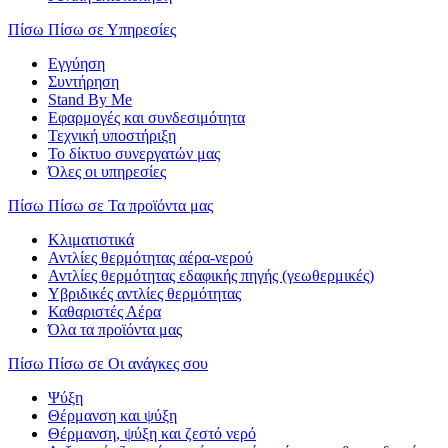
Πίσω
Πίσω σε Υπηρεσίες
Εγγύηση
Συντήρηση
Stand By Me
Εφαρμογές και συνδεσιμότητα
Τεχνική υποστήριξη
Το δίκτυο συνεργατών μας
Όλες οι υπηρεσίες
Πίσω
Πίσω σε Τα προϊόντα μας
Κλιματιστικά
Αντλίες θερμότητας αέρα-νερού
Αντλίες θερμότητας εδαφικής πηγής (γεωθερμικές)
Υβριδικές αντλίες θερμότητας
Καθαριστές Αέρα
Όλα τα προϊόντα μας
Πίσω
Πίσω σε Οι ανάγκες σου
Ψύξη
Θέρμανση και ψύξη
Θέρμανση, ψύξη και ζεστό νερό