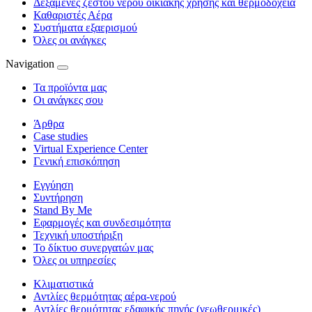
Δεξαμενές ζεστού νερού οικιακής χρήσης και θερμοδοχεία
Καθαριστές Αέρα
Συστήματα εξαερισμού
Όλες οι ανάγκες
Navigation
Τα προϊόντα μας
Οι ανάγκες σου
Άρθρα
Case studies
Virtual Experience Center
Γενική επισκόπηση
Εγγύηση
Συντήρηση
Stand By Me
Εφαρμογές και συνδεσιμότητα
Τεχνική υποστήριξη
Το δίκτυο συνεργατών μας
Όλες οι υπηρεσίες
Κλιματιστικά
Αντλίες θερμότητας αέρα-νερού
Αντλίες θερμότητας εδαφικής πηγής (γεωθερμικές)