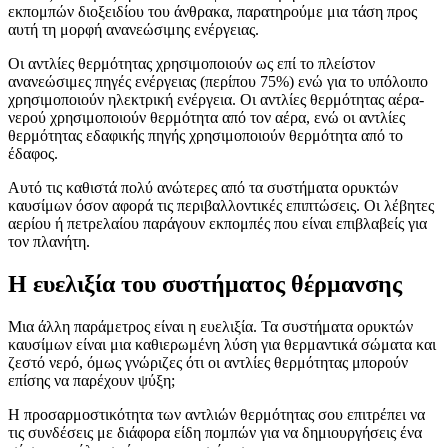
εκπομπών διοξειδίου του άνθρακα, παρατηρούμε μια τάση προς
αυτή τη μορφή ανανεώσιμης ενέργειας.
Οι αντλίες θερμότητας χρησιμοποιούν ως επί το πλείστον
ανανεώσιμες πηγές ενέργειας (περίπου 75%) ενώ για το υπόλοιπο
χρησιμοποιούν ηλεκτρική ενέργεια. Οι αντλίες θερμότητας αέρα-
νερού χρησιμοποιούν θερμότητα από τον αέρα, ενώ οι αντλίες
θερμότητας εδαφικής πηγής χρησιμοποιούν θερμότητα από το
έδαφος.
Αυτό τις καθιστά πολύ ανώτερες από τα συστήματα ορυκτών
καυσίμων όσον αφορά τις περιβαλλοντικές επιπτώσεις. Οι λέβητες
αερίου ή πετρελαίου παράγουν εκπομπές που είναι επιβλαβείς για
τον πλανήτη.
Η ευελιξία του συστήματος θέρμανσης
Μια άλλη παράμετρος είναι η ευελιξία. Τα συστήματα ορυκτών
καυσίμων είναι μια καθιερωμένη λύση για θερμαντικά σώματα και
ζεστό νερό, όμως γνώριζες ότι οι αντλίες θερμότητας μπορούν
επίσης να παρέχουν ψύξη;
Η προσαρμοστικότητα των αντλιών θερμότητας σου επιτρέπει να
τις συνδέσεις με διάφορα είδη πομπών για να δημιουργήσεις ένα