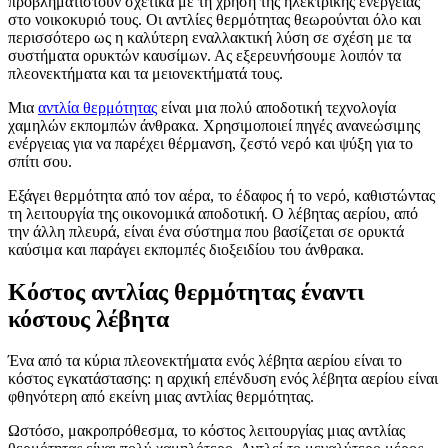
προβληματιστούν σχετικά με τη χρήση της ηλεκτρικής ενέργειας
στο νοικοκυριό τους. Οι αντλίες θερμότητας θεωρούνται όλο και
περισσότερο ως η καλύτερη εναλλακτική λύση σε σχέση με τα
συστήματα ορυκτών καυσίμων. Ας εξερευνήσουμε λοιπόν τα
πλεονεκτήματα και τα μειονεκτήματά τους.
Μια
αντλία θερμότητας
είναι μια πολύ αποδοτική τεχνολογία
χαμηλών εκπομπών άνθρακα. Χρησιμοποιεί πηγές ανανεώσιμης
ενέργειας για να παρέχει θέρμανση, ζεστό νερό και ψύξη για το
σπίτι σου.
Εξάγει θερμότητα από τον αέρα, το έδαφος ή το νερό, καθιστώντας
τη λειτουργία της οικονομικά αποδοτική. Ο λέβητας αερίου, από
την άλλη πλευρά, είναι ένα σύστημα που βασίζεται σε ορυκτά
καύσιμα και παράγει εκπομπές διοξειδίου του άνθρακα.
Κόστος αντλίας θερμότητας έναντι
κόστους λέβητα
Ένα από τα κύρια πλεονεκτήματα ενός λέβητα αερίου είναι το
κόστος εγκατάστασης: η αρχική επένδυση ενός λέβητα αερίου είναι
φθηνότερη από εκείνη μιας αντλίας θερμότητας.
Ωστόσο, μακροπρόθεσμα, το κόστος λειτουργίας μιας αντλίας