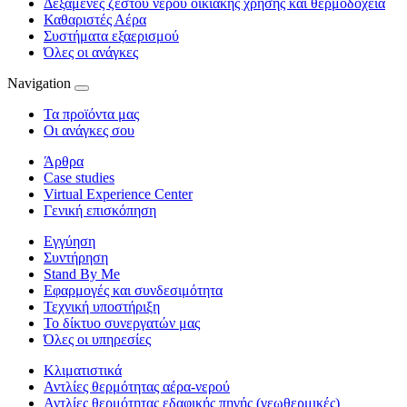
Δεξαμενές ζεστού νερού οικιακής χρήσης και θερμοδοχεία
Καθαριστές Αέρα
Συστήματα εξαερισμού
Όλες οι ανάγκες
Navigation
Τα προϊόντα μας
Οι ανάγκες σου
Άρθρα
Case studies
Virtual Experience Center
Γενική επισκόπηση
Εγγύηση
Συντήρηση
Stand By Me
Εφαρμογές και συνδεσιμότητα
Τεχνική υποστήριξη
Το δίκτυο συνεργατών μας
Όλες οι υπηρεσίες
Κλιματιστικά
Αντλίες θερμότητας αέρα-νερού
Αντλίες θερμότητας εδαφικής πηγής (γεωθερμικές)