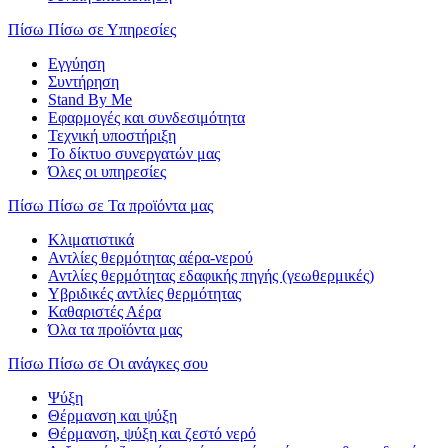
Πίσω
Πίσω σε Υπηρεσίες
Εγγύηση
Συντήρηση
Stand By Me
Εφαρμογές και συνδεσιμότητα
Τεχνική υποστήριξη
Το δίκτυο συνεργατών μας
Όλες οι υπηρεσίες
Πίσω
Πίσω σε Τα προϊόντα μας
Κλιματιστικά
Αντλίες θερμότητας αέρα-νερού
Αντλίες θερμότητας εδαφικής πηγής (γεωθερμικές)
Υβριδικές αντλίες θερμότητας
Καθαριστές Αέρα
Όλα τα προϊόντα μας
Πίσω
Πίσω σε Οι ανάγκες σου
Ψύξη
Θέρμανση και ψύξη
Θέρμανση, ψύξη και ζεστό νερό