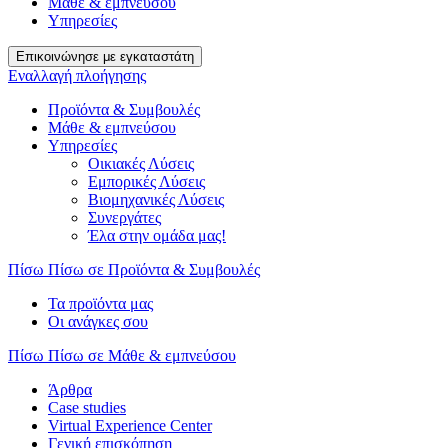
Μάθε & εμπνεύσου
Υπηρεσίες
Επικοινώνησε με εγκαταστάτη
Εναλλαγή πλοήγησης
Προϊόντα & Συμβουλές
Μάθε & εμπνεύσου
Υπηρεσίες
Οικιακές Λύσεις
Εμπορικές Λύσεις
Βιομηχανικές Λύσεις
Συνεργάτες
Έλα στην ομάδα μας!
Πίσω
Πίσω σε Προϊόντα & Συμβουλές
Τα προϊόντα μας
Οι ανάγκες σου
Πίσω
Πίσω σε Μάθε & εμπνεύσου
Άρθρα
Case studies
Virtual Experience Center
Γενική επισκόπηση