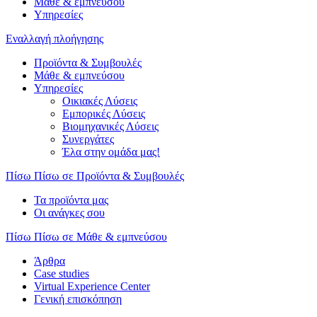
Μάθε & εμπνεύσου
Υπηρεσίες
Εναλλαγή πλοήγησης
Προϊόντα & Συμβουλές
Μάθε & εμπνεύσου
Υπηρεσίες
Οικιακές Λύσεις
Εμπορικές Λύσεις
Βιομηχανικές Λύσεις
Συνεργάτες
Έλα στην ομάδα μας!
Πίσω
Πίσω σε Προϊόντα & Συμβουλές
Τα προϊόντα μας
Οι ανάγκες σου
Πίσω
Πίσω σε Μάθε & εμπνεύσου
Άρθρα
Case studies
Virtual Experience Center
Γενική επισκόπηση