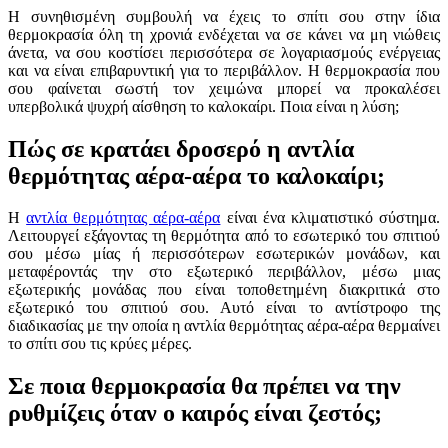
Η συνηθισμένη συμβουλή να έχεις το σπίτι σου στην ίδια
θερμοκρασία όλη τη χρονιά ενδέχεται να σε κάνει να μη νιώθεις
άνετα, να σου κοστίσει περισσότερα σε λογαριασμούς ενέργειας
και να είναι επιβαρυντική για το περιβάλλον. Η θερμοκρασία που
σου φαίνεται σωστή τον χειμώνα μπορεί να προκαλέσει
υπερβολικά ψυχρή αίσθηση το καλοκαίρι. Ποια είναι η λύση;
Πώς σε κρατάει δροσερό η αντλία
θερμότητας αέρα-αέρα το καλοκαίρι;
Η
αντλία θερμότητας αέρα-αέρα
είναι ένα κλιματιστικό σύστημα.
Λειτουργεί εξάγοντας τη θερμότητα από το εσωτερικό του σπιτιού
σου μέσω μίας ή περισσότερων εσωτερικών μονάδων, και
μεταφέροντάς την στο εξωτερικό περιβάλλον, μέσω μιας
εξωτερικής μονάδας που είναι τοποθετημένη διακριτικά στο
εξωτερικό του σπιτιού σου. Αυτό είναι το αντίστροφο της
διαδικασίας με την οποία η αντλία θερμότητας αέρα-αέρα θερμαίνει
το σπίτι σου τις κρύες μέρες.
Σε ποια θερμοκρασία θα πρέπει να την
ρυθμίζεις όταν ο καιρός είναι ζεστός;