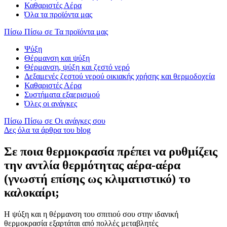
Καθαριστές Αέρα
Όλα τα προϊόντα μας
Πίσω
Πίσω σε Τα προϊόντα μας
Ψύξη
Θέρμανση και ψύξη
Θέρμανση, ψύξη και ζεστό νερό
Δεξαμενές ζεστού νερού οικιακής χρήσης και θερμοδοχεία
Καθαριστές Αέρα
Συστήματα εξαερισμού
Όλες οι ανάγκες
Πίσω
Πίσω σε Οι ανάγκες σου
Δες όλα τα άρθρα του blog
Σε ποια θερμοκρασία πρέπει να ρυθμίζεις
την αντλία θερμότητας αέρα-αέρα
(γνωστή επίσης ως κλιματιστικό) το
καλοκαίρι;
Η ψύξη και η θέρμανση του σπιτιού σου στην ιδανική
θερμοκρασία εξαρτάται από πολλές μεταβλητές