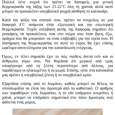
Πολλοί λένε συχνά ότι πρέπει να διατηρείς μια γενική
θερμοκρασία της τάξης των 21-22˚C όλη τη χρονιά, αλλά αυτό
μπορεί να προκαλέσει υπερβολικά ψυχρή αίσθηση το καλοκαίρι.
Κατά την ψύξη του σπιτιού σου, πρέπει να στοχεύεις σε μια
διαφορά 4˚C ανάμεσα στην εξωτερική και την εσωτερική
θερμοκρασία. Τυχόν υπέρβαση αυτής της διαφοράς σημαίνει ότι
ρισκάρεις να προκαλέσεις σοκ στο σώμα σου όταν βγεις έξω,
πράγμα που θα μπορούσε να είναι επιβλαβές για την υγεία σου. Η
διατήρηση της θερμοκρασίας σε αυτό το εύρος θα έχει επίσης
ωφέλιμα αποτελέσματα για την κατανάλωση ενέργειας.
Όμως, εν τέλει σημασία έχει το πώς νιώθεις άνετα εσύ και οι
άνθρωποι γύρω σου. Να θυμάσαι ότι μερικοί από εμάς
υποφέρουμε από τη ζέστη περισσότερο από άλλους, για
παράδειγμα οι ηλικιωμένοι ή τα μωρά. Επίσης, ούτε στα κατοικίδιά
μας αρέσει η υπερβολική ζέστη ή το υπερβολικό κρύο.
Εξαρτάται επίσης από το δωμάτιο, καθώς μπορεί να θέλεις τα
υπνοδωμάτια να είναι πιο δροσερά από το καθιστικό. Ο αριθμός
των παραθύρων ενός δωματίου, ή το εάν υπάρχουν κουρτίνες ή
χαλιά, μπορεί να επιδράσει σημαντικά στο πόσο δροσερός σού
φαίνεται ένας χώρος.