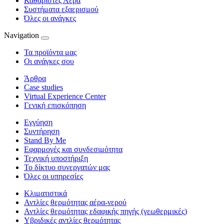
Καθαριστές Αέρα
Συστήματα εξαερισμού
Όλες οι ανάγκες
Navigation
Τα προϊόντα μας
Οι ανάγκες σου
Άρθρα
Case studies
Virtual Experience Center
Γενική επισκόπηση
Εγγύηση
Συντήρηση
Stand By Me
Εφαρμογές και συνδεσιμότητα
Τεχνική υποστήριξη
Το δίκτυο συνεργατών μας
Όλες οι υπηρεσίες
Κλιματιστικά
Αντλίες θερμότητας αέρα-νερού
Αντλίες θερμότητας εδαφικής πηγής (γεωθερμικές)
Υβριδικές αντλίες θερμότητας