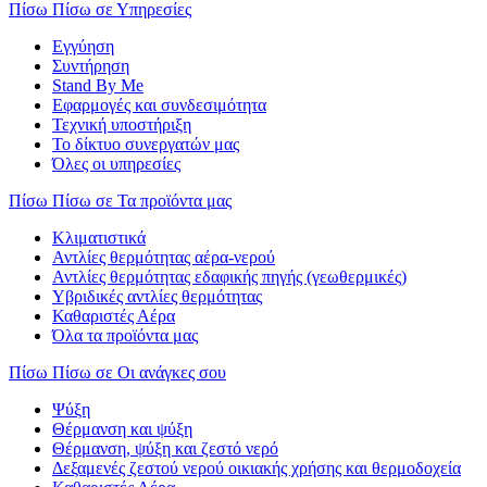
Πίσω
Πίσω σε Υπηρεσίες
Εγγύηση
Συντήρηση
Stand By Me
Εφαρμογές και συνδεσιμότητα
Τεχνική υποστήριξη
Το δίκτυο συνεργατών μας
Όλες οι υπηρεσίες
Πίσω
Πίσω σε Τα προϊόντα μας
Κλιματιστικά
Αντλίες θερμότητας αέρα-νερού
Αντλίες θερμότητας εδαφικής πηγής (γεωθερμικές)
Υβριδικές αντλίες θερμότητας
Καθαριστές Αέρα
Όλα τα προϊόντα μας
Πίσω
Πίσω σε Οι ανάγκες σου
Ψύξη
Θέρμανση και ψύξη
Θέρμανση, ψύξη και ζεστό νερό
Δεξαμενές ζεστού νερού οικιακής χρήσης και θερμοδοχεία