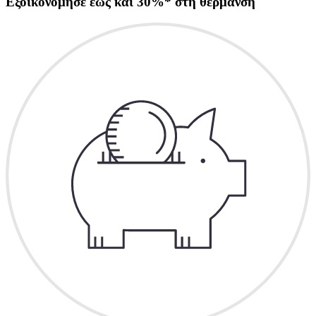
Εξοικονόμησε έως και 30%* στη θέρμανση