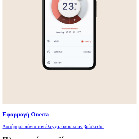
Εφαρμογή Onecta
Διατήρησε πάντα τον έλεγχο, όπου κι αν βρίσκεσαι