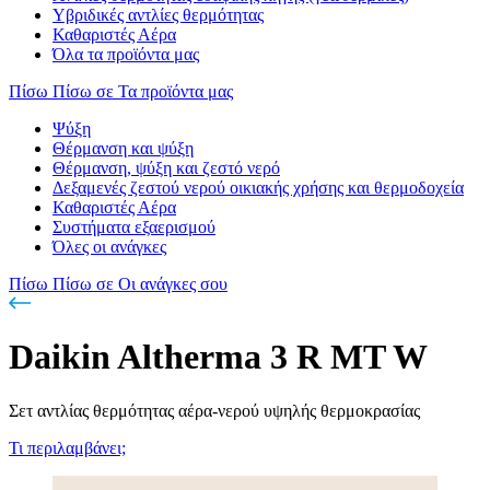
Υβριδικές αντλίες θερμότητας
Καθαριστές Αέρα
Όλα τα προϊόντα μας
Πίσω
Πίσω σε Τα προϊόντα μας
Ψύξη
Θέρμανση και ψύξη
Θέρμανση, ψύξη και ζεστό νερό
Δεξαμενές ζεστού νερού οικιακής χρήσης και θερμοδοχεία
Καθαριστές Αέρα
Συστήματα εξαερισμού
Όλες οι ανάγκες
Πίσω
Πίσω σε Οι ανάγκες σου
Daikin Altherma 3 R MT W
Σετ αντλίας θερμότητας αέρα-νερού υψηλής θερμοκρασίας
Τι περιλαμβάνει;