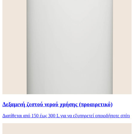
Δεξαμενή ζεστού νερού χρήσης (προαιρετικό)
Διατίθεται από 150 έως 300 L για να εξυπηρετεί οποιοδήποτε σπίτι