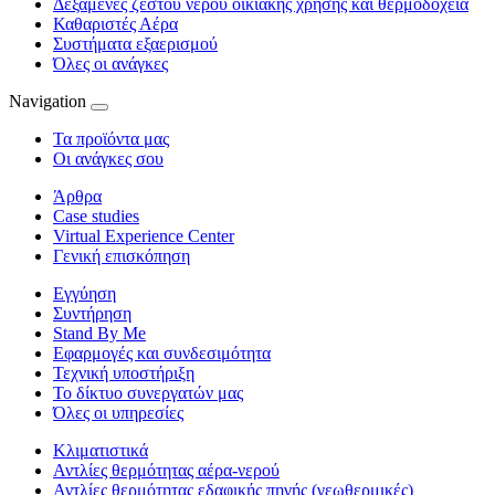
Δεξαμενές ζεστού νερού οικιακής χρήσης και θερμοδοχεία
Καθαριστές Αέρα
Συστήματα εξαερισμού
Όλες οι ανάγκες
Navigation
Τα προϊόντα μας
Οι ανάγκες σου
Άρθρα
Case studies
Virtual Experience Center
Γενική επισκόπηση
Εγγύηση
Συντήρηση
Stand By Me
Εφαρμογές και συνδεσιμότητα
Τεχνική υποστήριξη
Το δίκτυο συνεργατών μας
Όλες οι υπηρεσίες
Κλιματιστικά
Αντλίες θερμότητας αέρα-νερού
Αντλίες θερμότητας εδαφικής πηγής (γεωθερμικές)