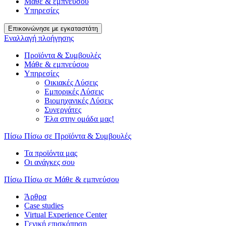
Μάθε & εμπνεύσου
Υπηρεσίες
Επικοινώνησε με εγκαταστάτη
Εναλλαγή πλοήγησης
Προϊόντα & Συμβουλές
Μάθε & εμπνεύσου
Υπηρεσίες
Οικιακές Λύσεις
Εμπορικές Λύσεις
Βιομηχανικές Λύσεις
Συνεργάτες
Έλα στην ομάδα μας!
Πίσω
Πίσω σε Προϊόντα & Συμβουλές
Τα προϊόντα μας
Οι ανάγκες σου
Πίσω
Πίσω σε Μάθε & εμπνεύσου
Άρθρα
Case studies
Virtual Experience Center
Γενική επισκόπηση