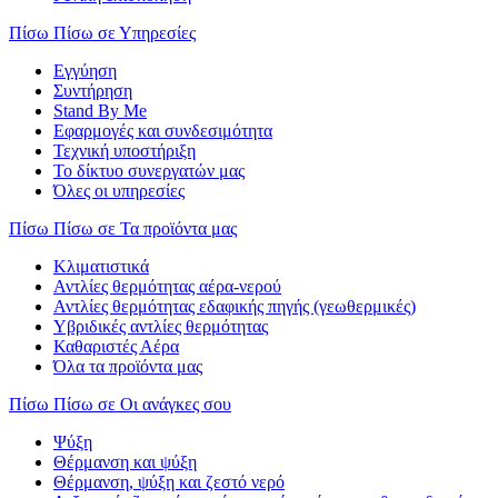
Πίσω
Πίσω σε Υπηρεσίες
Εγγύηση
Συντήρηση
Stand By Me
Εφαρμογές και συνδεσιμότητα
Τεχνική υποστήριξη
Το δίκτυο συνεργατών μας
Όλες οι υπηρεσίες
Πίσω
Πίσω σε Τα προϊόντα μας
Κλιματιστικά
Αντλίες θερμότητας αέρα-νερού
Αντλίες θερμότητας εδαφικής πηγής (γεωθερμικές)
Υβριδικές αντλίες θερμότητας
Καθαριστές Αέρα
Όλα τα προϊόντα μας
Πίσω
Πίσω σε Οι ανάγκες σου
Ψύξη
Θέρμανση και ψύξη
Θέρμανση, ψύξη και ζεστό νερό