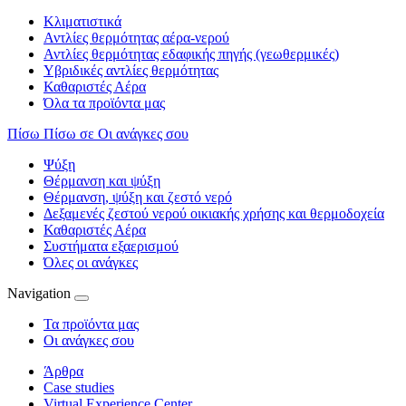
Κλιματιστικά
Αντλίες θερμότητας αέρα-νερού
Αντλίες θερμότητας εδαφικής πηγής (γεωθερμικές)
Υβριδικές αντλίες θερμότητας
Καθαριστές Αέρα
Όλα τα προϊόντα μας
Πίσω
Πίσω σε Οι ανάγκες σου
Ψύξη
Θέρμανση και ψύξη
Θέρμανση, ψύξη και ζεστό νερό
Δεξαμενές ζεστού νερού οικιακής χρήσης και θερμοδοχεία
Καθαριστές Αέρα
Συστήματα εξαερισμού
Όλες οι ανάγκες
Navigation
Τα προϊόντα μας
Οι ανάγκες σου
Άρθρα
Case studies
Virtual Experience Center