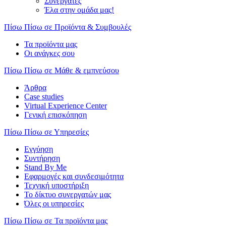
Συνεργάτες
Έλα στην ομάδα μας!
Πίσω
Πίσω σε Προϊόντα & Συμβουλές
Τα προϊόντα μας
Οι ανάγκες σου
Πίσω
Πίσω σε Μάθε & εμπνεύσου
Άρθρα
Case studies
Virtual Experience Center
Γενική επισκόπηση
Πίσω
Πίσω σε Υπηρεσίες
Εγγύηση
Συντήρηση
Stand By Me
Εφαρμογές και συνδεσιμότητα
Τεχνική υποστήριξη
Το δίκτυο συνεργατών μας
Όλες οι υπηρεσίες
Πίσω
Πίσω σε Τα προϊόντα μας