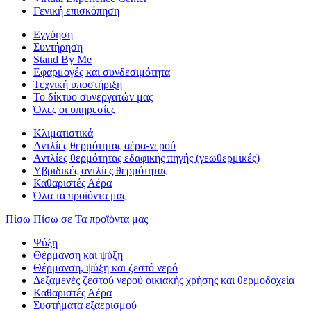
Γενική επισκόπηση
Εγγύηση
Συντήρηση
Stand By Me
Εφαρμογές και συνδεσιμότητα
Τεχνική υποστήριξη
Το δίκτυο συνεργατών μας
Όλες οι υπηρεσίες
Κλιματιστικά
Αντλίες θερμότητας αέρα-νερού
Αντλίες θερμότητας εδαφικής πηγής (γεωθερμικές)
Υβριδικές αντλίες θερμότητας
Καθαριστές Αέρα
Όλα τα προϊόντα μας
Πίσω
Πίσω σε Τα προϊόντα μας
Ψύξη
Θέρμανση και ψύξη
Θέρμανση, ψύξη και ζεστό νερό
Δεξαμενές ζεστού νερού οικιακής χρήσης και θερμοδοχεία
Καθαριστές Αέρα
Συστήματα εξαερισμού