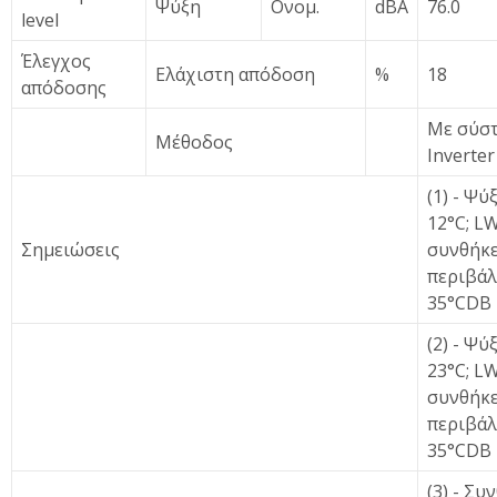
Ψύξη
Ονομ.
dBA
76.0
level
Έλεγχος
Ελάχιστη απόδοση
%
18
απόδοσης
Με σύσ
Μέθοδος
Inverter
(1) - Ψύ
12°C; LW
Σημειώσεις
συνθήκ
περιβάλ
35°CDB
(2) - Ψύ
23°C; LW
συνθήκ
περιβάλ
35°CDB
(3) - Συ