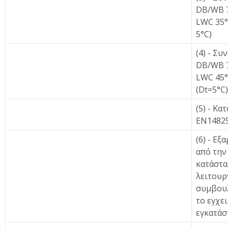
DB/WB 7
LWC 35°
5°C)
(4) - Συ
DB/WB 7
LWC 45
(Dt=5°C)
(5) - Κατ
EN1482
(6) - Εξ
από την
κατάστ
λειτουρ
συμβου
το εγχε
εγκατάσ