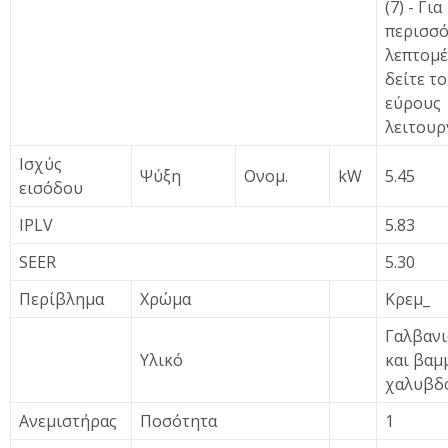
(7) - Για
περισσό
λεπτομέ
δείτε τ
εύρους
λειτουρ
Ισχύς
Ψύξη
Ονομ.
kW
5.45
εισόδου
IPLV
5.83
SEER
5.30
Περίβλημα
Χρώμα
Κρεμ_
Γαλβανι
Υλικό
και βαμ
χαλυβδο
Ανεμιστήρας
Ποσότητα
1