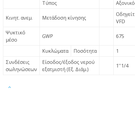
Τύπος
Αξονικό
Οδηγείτ
Κινητ. ανεμ.
Μετάδοση κίνησης
VFD
Ψυκτικό
GWP
675
μέσο
Κυκλώματα
Ποσότητα
1
Συνδέσεις
Είσοδος/έξοδος νερού
1''1/4
σωληνώσεων
εξατμιστή (Εξ. Διάμ.)