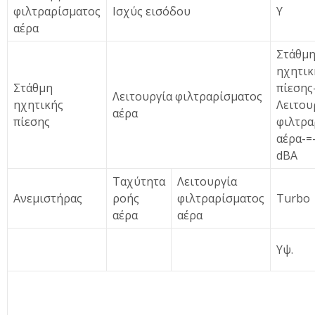
φιλτραρίσματος
Ισχύς εισόδου
Υ
αέρα
Στάθμ
ηχητικ
Στάθμη
πίεσης
Λειτουργία φιλτραρίσματος
ηχητικής
Λειτου
αέρα
πίεσης
φιλτρα
αέρα-=-
dBA
Ταχύτητα
Λειτουργία
Ανεμιστήρας
ροής
φιλτραρίσματος
Turbo
αέρα
αέρα
Υψ.