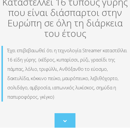
Καταστέλλει 16 τύπους γύρης
που είναι διάσπαρτοι στην
Ευρώπη σε όλη τη διάρκεια
του έτους
Έχει επιβεβαιωθεί ότι η τεχνολογία Streamer καταστέλλει
16 είδη γύρης. (κέδρος, κυπαρίσσι, ρύζι, γρασίδι της
πάμπας, λόλιο, τριφύλλι, Ανθόξανθο το εύοσμο,
δακτυλίδα, κόκκινο πεύκο, μαυρόπευκο, λεβιθόχορτο,
σολιδάγο, αμβροσία, ιαπωνικός λυκίσκος, σημύδα η
παπυροφόρος, γκίγκο)
Scroll
to