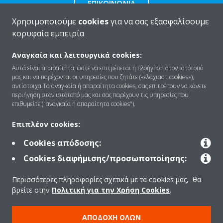
ΕΠΙΚΟΙΝΩΝΊΑ
Χρησιμοποιούμε
cookies
για να σας εξασφαλίσουμε
κορυφαία εμπειρία
Αναγκαία και λειτουργικά cookies:
Ποιοι είμαστε
Αυτά είναι απαραίτητα, ώστε να επιτρέπεται η πλοήγηση στον ιστότοπό
μας και να παρέχονται οι υπηρεσίες που ζητάτε («ελάχιαστ cookies»),
αντίστοιχα.Τα αναγκαία ή απαραίτητα cookies, σας επιτρέπουν να κάνετε
περιήγηση στον ιστότοπό μας και σας παρέχουν τις υπηρεσίες που
Λύσεις
επιθυμείτε ("αναγκαία ή απαραίτητα cookies").
Επιπλέον cookies:
Επικοινωνία
Cookies απόδοσης:
Cookies διαφήμισης/προσωποποίησης:
Προϊόντα
Περισσότερες πληροφορίες σχετικά με τα cookies μας, θα
βρείτε στην
Πολιτική για την Χρήση Cookies
.
Copyright © Daikin
ΑΠΟΔΟΧΉ ΌΛΩΝ