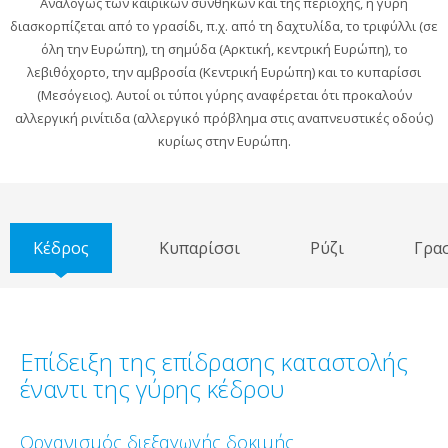
Αναλόγως των καιρικών συνθηκών και της περιοχής, η γύρη
διασκορπίζεται από το γρασίδι, π.χ. από τη δαχτυλίδα, το τριφύλλι (σε
όλη την Ευρώπη), τη σημύδα (Αρκτική, κεντρική Ευρώπη), το
λεβιθόχορτο, την αμβροσία (Κεντρική Ευρώπη) και το κυπαρίσσι
(Μεσόγειος). Αυτοί οι τύποι γύρης αναφέρεται ότι προκαλούν
αλλεργική ρινίτιδα (αλλεργικό πρόβλημα στις αναπνευστικές οδούς)
κυρίως στην Ευρώπη.
Κέδρος
Κυπαρίσσι
Ρύζι
Γρασ
Επίδειξη της επίδρασης καταστολής
έναντι της γύρης κέδρου
Οργανισμός διεξαγωγής δοκιμής